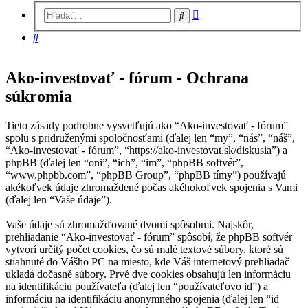
Rozšírené
Hľadať
vyhľadávanie
Hľadať
Ako-investovať - fórum - Ochrana
súkromia
Tieto zásady podrobne vysvetľujú ako “Ako-investovať - fórum”
spolu s pridruženými spoločnosťami (ďalej len “my”, “nás”, “náš”,
“Ako-investovať - fórum”, “https://ako-investovat.sk/diskusia”) a
phpBB (ďalej len “oni”, “ich”, “im”, “phpBB softvér”,
“www.phpbb.com”, “phpBB Group”, “phpBB tímy”) používajú
akékoľvek údaje zhromaždené počas akéhokoľvek spojenia s Vami
(ďalej len “Vaše údaje”).
Vaše údaje sú zhromažďované dvomi spôsobmi. Najskôr,
prehliadanie “Ako-investovať - fórum” spôsobí, že phpBB softvér
vytvorí určitý počet cookies, čo sú malé textové súbory, ktoré sú
stiahnuté do Vášho PC na miesto, kde Váš internetový prehliadač
ukladá dočasné súbory. Prvé dve cookies obsahujú len informáciu
na identifikáciu používateľa (ďalej len “používateľovo id”) a
informáciu na identifikáciu anonymného spojenia (ďalej len “id