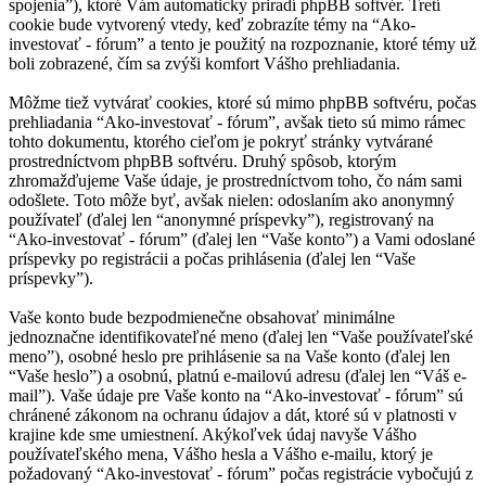
spojenia”), ktoré Vám automaticky priradí phpBB softvér. Tretí
cookie bude vytvorený vtedy, keď zobrazíte témy na “Ako-
investovať - fórum” a tento je použitý na rozpoznanie, ktoré témy už
boli zobrazené, čím sa zvýši komfort Vášho prehliadania.
Môžme tiež vytvárať cookies, ktoré sú mimo phpBB softvéru, počas
prehliadania “Ako-investovať - fórum”, avšak tieto sú mimo rámec
tohto dokumentu, ktorého cieľom je pokryť stránky vytvárané
prostredníctvom phpBB softvéru. Druhý spôsob, ktorým
zhromažďujeme Vaše údaje, je prostredníctvom toho, čo nám sami
odošlete. Toto môže byť, avšak nielen: odoslaním ako anonymný
používateľ (ďalej len “anonymné príspevky”), registrovaný na
“Ako-investovať - fórum” (ďalej len “Vaše konto”) a Vami odoslané
príspevky po registrácii a počas prihlásenia (ďalej len “Vaše
príspevky”).
Vaše konto bude bezpodmienečne obsahovať minimálne
jednoznačne identifikovateľné meno (ďalej len “Vaše používateľské
meno”), osobné heslo pre prihlásenie sa na Vaše konto (ďalej len
“Vaše heslo”) a osobnú, platnú e-mailovú adresu (ďalej len “Váš e-
mail”). Vaše údaje pre Vaše konto na “Ako-investovať - fórum” sú
chránené zákonom na ochranu údajov a dát, ktoré sú v platnosti v
krajine kde sme umiestnení. Akýkoľvek údaj navyše Vášho
používateľského mena, Vášho hesla a Vášho e-mailu, ktorý je
požadovaný “Ako-investovať - fórum” počas registrácie vybočujú z