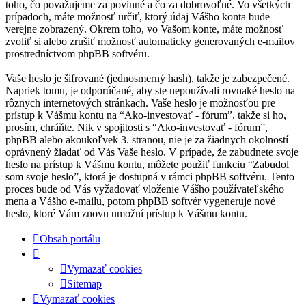
toho, čo považujeme za povinné a čo za dobrovoľné. Vo všetkých
prípadoch, máte možnosť určiť, ktorý údaj Vášho konta bude
verejne zobrazený. Okrem toho, vo Vašom konte, máte možnosť
zvoliť si alebo zrušiť možnosť automaticky generovaných e-mailov
prostredníctvom phpBB softvéru.
Vaše heslo je šifrované (jednosmerný hash), takže je zabezpečené.
Napriek tomu, je odporúčané, aby ste nepoužívali rovnaké heslo na
rôznych internetových stránkach. Vaše heslo je možnosťou pre
prístup k Vášmu kontu na “Ako-investovať - fórum”, takže si ho,
prosím, chráňte. Nik v spojitosti s “Ako-investovať - fórum”,
phpBB alebo akoukoľvek 3. stranou, nie je za žiadnych okolností
oprávnený žiadať od Vás Vaše heslo. V prípade, že zabudnete svoje
heslo na prístup k Vášmu kontu, môžete použiť funkciu “Zabudol
som svoje heslo”, ktorá je dostupná v rámci phpBB softvéru. Tento
proces bude od Vás vyžadovať vloženie Vášho používateľského
mena a Vášho e-mailu, potom phpBB softvér vygeneruje nové
heslo, ktoré Vám znovu umožní prístup k Vášmu kontu.
Obsah portálu
Vymazať cookies
Sitemap
Vymazať cookies