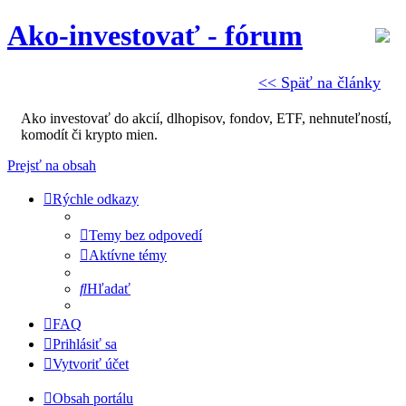
Ako-investovať - fórum
<< Späť na články
Ako investovať do akcií, dlhopisov, fondov, ETF, nehnuteľností,
komodít či krypto mien.
Prejsť na obsah
Rýchle odkazy
Temy bez odpovedí
Aktívne témy
Hľadať
FAQ
Prihlásiť sa
Vytvoriť účet
Obsah portálu