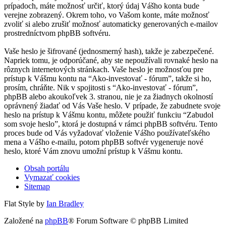
prípadoch, máte možnosť určiť, ktorý údaj Vášho konta bude
verejne zobrazený. Okrem toho, vo Vašom konte, máte možnosť
zvoliť si alebo zrušiť možnosť automaticky generovaných e-mailov
prostredníctvom phpBB softvéru.
Vaše heslo je šifrované (jednosmerný hash), takže je zabezpečené.
Napriek tomu, je odporúčané, aby ste nepoužívali rovnaké heslo na
rôznych internetových stránkach. Vaše heslo je možnosťou pre
prístup k Vášmu kontu na “Ako-investovať - fórum”, takže si ho,
prosím, chráňte. Nik v spojitosti s “Ako-investovať - fórum”,
phpBB alebo akoukoľvek 3. stranou, nie je za žiadnych okolností
oprávnený žiadať od Vás Vaše heslo. V prípade, že zabudnete svoje
heslo na prístup k Vášmu kontu, môžete použiť funkciu “Zabudol
som svoje heslo”, ktorá je dostupná v rámci phpBB softvéru. Tento
proces bude od Vás vyžadovať vloženie Vášho používateľského
mena a Vášho e-mailu, potom phpBB softvér vygeneruje nové
heslo, ktoré Vám znovu umožní prístup k Vášmu kontu.
Obsah portálu
Vymazať cookies
Sitemap
Flat Style by
Ian Bradley
Založené na
phpBB
® Forum Software © phpBB Limited