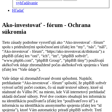
vyhľadávanie
Hľadať
Ako-investovať - fórum - Ochrana
súkromia
Tieto zásady podrobne vysvetľujú ako “Ako-investovať - fórum”
spolu s pridruženými spoločnosťami (ďalej len “my”, “nás”, “náš”,
“Ako-investovať - fórum”, “https://ako-investovat.sk/diskusia”) a
phpBB (ďalej len “oni”, “ich”, “im”, “phpBB softvér”,
“www.phpbb.com”, “phpBB Group”, “phpBB tímy”) používajú
akékoľvek údaje zhromaždené počas akéhokoľvek spojenia s Vami
(ďalej len “Vaše údaje”).
Vaše údaje sú zhromažďované dvomi spôsobmi. Najskôr,
prehliadanie “Ako-investovať - fórum” spôsobí, že phpBB softvér
vytvorí určitý počet cookies, čo sú malé textové súbory, ktoré sú
stiahnuté do Vášho PC na miesto, kde Váš internetový prehliadač
ukladá dočasné súbory. Prvé dve cookies obsahujú len informáciu
na identifikáciu používateľa (ďalej len “používateľovo id”) a
informáciu na identifikáciu anonymného spojenia (ďalej len “id
spojenia”), ktoré Vám automaticky priradí phpBB softvér. Tretí