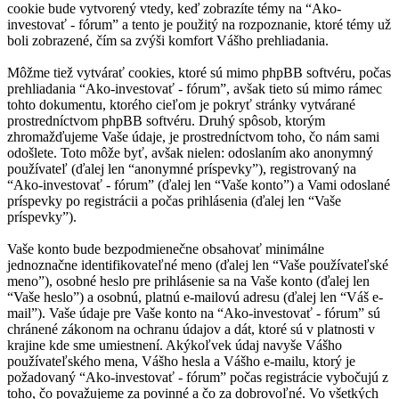
cookie bude vytvorený vtedy, keď zobrazíte témy na “Ako-
investovať - fórum” a tento je použitý na rozpoznanie, ktoré témy už
boli zobrazené, čím sa zvýši komfort Vášho prehliadania.
Môžme tiež vytvárať cookies, ktoré sú mimo phpBB softvéru, počas
prehliadania “Ako-investovať - fórum”, avšak tieto sú mimo rámec
tohto dokumentu, ktorého cieľom je pokryť stránky vytvárané
prostredníctvom phpBB softvéru. Druhý spôsob, ktorým
zhromažďujeme Vaše údaje, je prostredníctvom toho, čo nám sami
odošlete. Toto môže byť, avšak nielen: odoslaním ako anonymný
používateľ (ďalej len “anonymné príspevky”), registrovaný na
“Ako-investovať - fórum” (ďalej len “Vaše konto”) a Vami odoslané
príspevky po registrácii a počas prihlásenia (ďalej len “Vaše
príspevky”).
Vaše konto bude bezpodmienečne obsahovať minimálne
jednoznačne identifikovateľné meno (ďalej len “Vaše používateľské
meno”), osobné heslo pre prihlásenie sa na Vaše konto (ďalej len
“Vaše heslo”) a osobnú, platnú e-mailovú adresu (ďalej len “Váš e-
mail”). Vaše údaje pre Vaše konto na “Ako-investovať - fórum” sú
chránené zákonom na ochranu údajov a dát, ktoré sú v platnosti v
krajine kde sme umiestnení. Akýkoľvek údaj navyše Vášho
používateľského mena, Vášho hesla a Vášho e-mailu, ktorý je
požadovaný “Ako-investovať - fórum” počas registrácie vybočujú z
toho, čo považujeme za povinné a čo za dobrovoľné. Vo všetkých