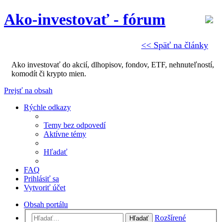
Ako-investovať - fórum
<< Späť na články
Ako investovať do akcií, dlhopisov, fondov, ETF, nehnuteľností,
komodít či krypto mien.
Prejsť na obsah
Rýchle odkazy
Temy bez odpovedí
Aktívne témy
Hľadať
FAQ
Prihlásiť sa
Vytvoriť účet
Obsah portálu
Rozšírené
Hľadať