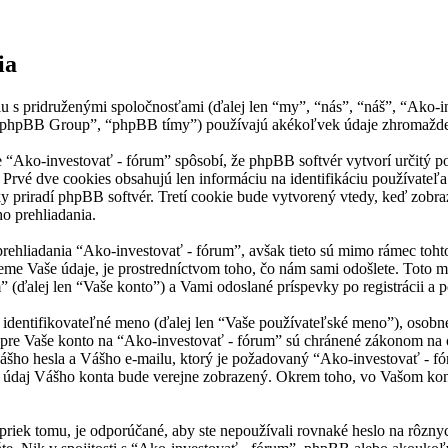
ia
 s pridruženými spoločnosťami (ďalej len “my”, “nás”, “náš”, “Ako-in
 “phpBB Group”, “phpBB tímy”) používajú akékoľvek údaje zhromažden
Ako-investovať - fórum” spôsobí, že phpBB softvér vytvorí určitý poč
Prvé dve cookies obsahujú len informáciu na identifikáciu používateľa 
y priradí phpBB softvér. Tretí cookie bude vytvorený vtedy, keď zobraz
o prehliadania.
rehliadania “Ako-investovať - fórum”, avšak tieto sú mimo rámec toht
e Vaše údaje, je prostredníctvom toho, čo nám sami odošlete. Toto m
(ďalej len “Vaše konto”) a Vami odoslané príspevky po registrácii a po
ntifikovateľné meno (ďalej len “Vaše používateľské meno”), osobné he
 pre Vaše konto na “Ako-investovať - fórum” sú chránené zákonom na oc
ho hesla a Vášho e-mailu, ktorý je požadovaný “Ako-investovať - fór
ý údaj Vášho konta bude verejne zobrazený. Okrem toho, vo Vašom kon
priek tomu, je odporúčané, aby ste nepoužívali rovnaké heslo na rôzny