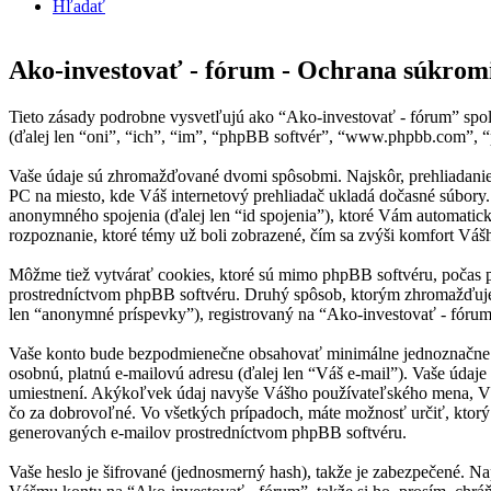
Hľadať
Ako-investovať - fórum - Ochrana súkrom
Tieto zásady podrobne vysvetľujú ako “Ako-investovať - fórum” spolu
(ďalej len “oni”, “ich”, “im”, “phpBB softvér”, “www.phpbb.com”,
Vaše údaje sú zhromažďované dvomi spôsobmi. Najskôr, prehliadanie “
PC na miesto, kde Váš internetový prehliadač ukladá dočasné súbory. 
anonymného spojenia (ďalej len “id spojenia”), ktoré Vám automatick
rozpoznanie, ktoré témy už boli zobrazené, čím sa zvýši komfort Vášh
Môžme tiež vytvárať cookies, ktoré sú mimo phpBB softvéru, počas p
prostredníctvom phpBB softvéru. Druhý spôsob, ktorým zhromažďujem
len “anonymné príspevky”), registrovaný na “Ako-investovať - fórum” 
Vaše konto bude bezpodmienečne obsahovať minimálne jednoznačne ide
osobnú, platnú e-mailovú adresu (ďalej len “Váš e-mail”). Vaše údaje
umiestnení. Akýkoľvek údaj navyše Vášho používateľského mena, Váš
čo za dobrovoľné. Vo všetkých prípadoch, máte možnosť určiť, ktor
generovaných e-mailov prostredníctvom phpBB softvéru.
Vaše heslo je šifrované (jednosmerný hash), takže je zabezpečené. Na