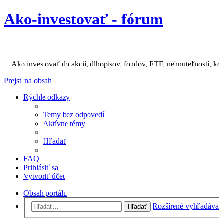
Ako-investovať - fórum
Ako investovať do akcií, dlhopisov, fondov, ETF, nehnuteľností, k
Prejsť na obsah
Rýchle odkazy
Temy bez odpovedí
Aktívne témy
Hľadať
FAQ
Prihlásiť sa
Vytvoriť účet
Obsah portálu
Rozšírené vyhľadáva
Hľadať