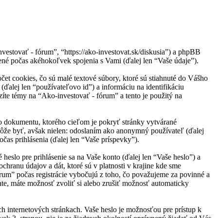
vestovať - fórum”, “https://ako-investovat.sk/diskusia”) a phpBB
é počas akéhokoľvek spojenia s Vami (ďalej len “Vaše údaje”).
et cookies, čo sú malé textové súbory, ktoré sú stiahnuté do Vášho
(ďalej len “používateľovo id”) a informáciu na identifikáciu
íte témy na “Ako-investovať - fórum” a tento je použitý na
o dokumentu, ktorého cieľom je pokryť stránky vytvárané
ôže byť, avšak nielen: odoslaním ako anonymný používateľ (ďalej
čas prihlásenia (ďalej len “Vaše príspevky”).
slo pre prihlásenie sa na Vaše konto (ďalej len “Vaše heslo”) a
hranu údajov a dát, ktoré sú v platnosti v krajine kde sme
um” počas registrácie vybočujú z toho, čo považujeme za povinné a
te, máte možnosť zvoliť si alebo zrušiť možnosť automaticky
ch internetových stránkach. Vaše heslo je možnosťou pre prístup k