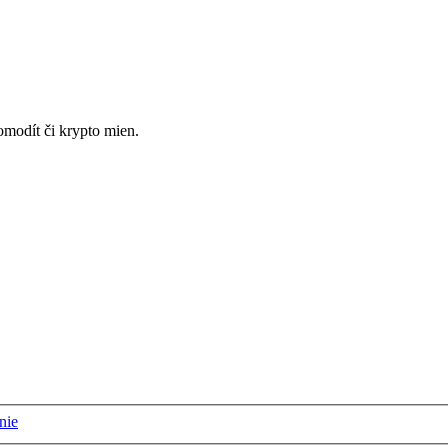
omodít či krypto mien.
nie