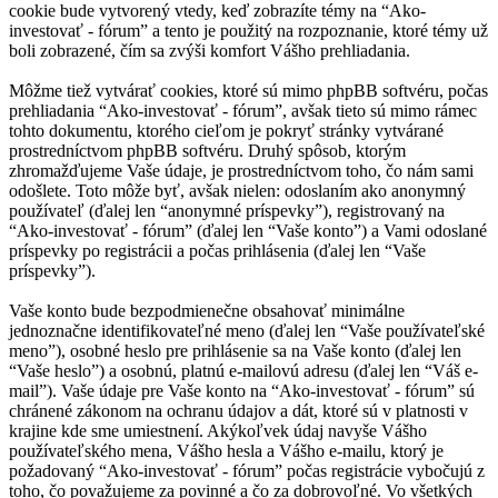
cookie bude vytvorený vtedy, keď zobrazíte témy na “Ako-
investovať - fórum” a tento je použitý na rozpoznanie, ktoré témy už
boli zobrazené, čím sa zvýši komfort Vášho prehliadania.
Môžme tiež vytvárať cookies, ktoré sú mimo phpBB softvéru, počas
prehliadania “Ako-investovať - fórum”, avšak tieto sú mimo rámec
tohto dokumentu, ktorého cieľom je pokryť stránky vytvárané
prostredníctvom phpBB softvéru. Druhý spôsob, ktorým
zhromažďujeme Vaše údaje, je prostredníctvom toho, čo nám sami
odošlete. Toto môže byť, avšak nielen: odoslaním ako anonymný
používateľ (ďalej len “anonymné príspevky”), registrovaný na
“Ako-investovať - fórum” (ďalej len “Vaše konto”) a Vami odoslané
príspevky po registrácii a počas prihlásenia (ďalej len “Vaše
príspevky”).
Vaše konto bude bezpodmienečne obsahovať minimálne
jednoznačne identifikovateľné meno (ďalej len “Vaše používateľské
meno”), osobné heslo pre prihlásenie sa na Vaše konto (ďalej len
“Vaše heslo”) a osobnú, platnú e-mailovú adresu (ďalej len “Váš e-
mail”). Vaše údaje pre Vaše konto na “Ako-investovať - fórum” sú
chránené zákonom na ochranu údajov a dát, ktoré sú v platnosti v
krajine kde sme umiestnení. Akýkoľvek údaj navyše Vášho
používateľského mena, Vášho hesla a Vášho e-mailu, ktorý je
požadovaný “Ako-investovať - fórum” počas registrácie vybočujú z
toho, čo považujeme za povinné a čo za dobrovoľné. Vo všetkých