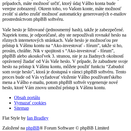
prípadoch, máte možnosť určiť, ktorý údaj Vášho konta bude
verejne zobrazený. Okrem toho, vo Vašom konte, máte možnosť
zvoliť si alebo zrušiť možnosť automaticky generovaných e-mailov
prostredníctvom phpBB softvéru.
Vaše heslo je šifrované (jednosmerný hash), takže je zabezpečené.
Napriek tomu, je odporúčané, aby ste nepoužívali rovnaké heslo na
rôznych internetových stránkach. Vaše heslo je možnosťou pre
prístup k Vášmu kontu na “Ako-investovať - fórum”, takže si ho,
prosím, chráňte. Nik v spojitosti s “Ako-investovať - fórum”,
phpBB alebo akoukoľvek 3. stranou, nie je za žiadnych okolností
oprávnený žiadať od Vás Vaše heslo. V prípade, že zabudnete svoje
heslo na prístup k Vášmu kontu, môžete použiť funkciu “Zabudol
som svoje heslo”, ktorá je dostupná v rámci phpBB softvéru. Tento
proces bude od Vás vyžadovať vloženie Vášho používateľského
mena a Vášho e-mailu, potom phpBB softvér vygeneruje nové
heslo, ktoré Vám znovu umožní prístup k Vášmu kontu.
Obsah portálu
Vymazať cookies
Sitemap
Flat Style by
Ian Bradley
Založené na
phpBB
® Forum Software © phpBB Limited