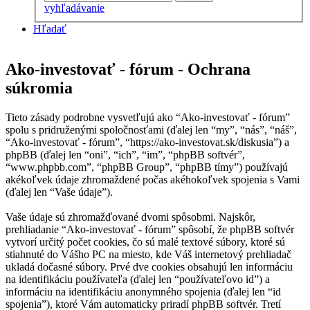
vyhľadávanie
Hľadať
Ako-investovať - fórum - Ochrana
súkromia
Tieto zásady podrobne vysvetľujú ako “Ako-investovať - fórum”
spolu s pridruženými spoločnosťami (ďalej len “my”, “nás”, “náš”,
“Ako-investovať - fórum”, “https://ako-investovat.sk/diskusia”) a
phpBB (ďalej len “oni”, “ich”, “im”, “phpBB softvér”,
“www.phpbb.com”, “phpBB Group”, “phpBB tímy”) používajú
akékoľvek údaje zhromaždené počas akéhokoľvek spojenia s Vami
(ďalej len “Vaše údaje”).
Vaše údaje sú zhromažďované dvomi spôsobmi. Najskôr,
prehliadanie “Ako-investovať - fórum” spôsobí, že phpBB softvér
vytvorí určitý počet cookies, čo sú malé textové súbory, ktoré sú
stiahnuté do Vášho PC na miesto, kde Váš internetový prehliadač
ukladá dočasné súbory. Prvé dve cookies obsahujú len informáciu
na identifikáciu používateľa (ďalej len “používateľovo id”) a
informáciu na identifikáciu anonymného spojenia (ďalej len “id
spojenia”), ktoré Vám automaticky priradí phpBB softvér. Tretí