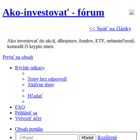
Ako-investovať - fórum
<< Späť na články
Ako investovať do akcií, dlhopisov, fondov, ETF, nehnuteľností,
komodít či krypto mien.
Prejsť na obsah
Rýchle odkazy
Temy bez odpovedí
Aktívne témy
Hľadať
FAQ
Prihlásiť sa
Vytvoriť účet
Obsah portálu
Rozšírené
Hľadať