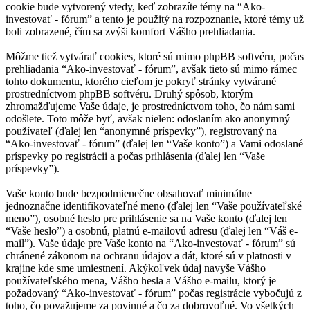
cookie bude vytvorený vtedy, keď zobrazíte témy na “Ako-
investovať - fórum” a tento je použitý na rozpoznanie, ktoré témy už
boli zobrazené, čím sa zvýši komfort Vášho prehliadania.
Môžme tiež vytvárať cookies, ktoré sú mimo phpBB softvéru, počas
prehliadania “Ako-investovať - fórum”, avšak tieto sú mimo rámec
tohto dokumentu, ktorého cieľom je pokryť stránky vytvárané
prostredníctvom phpBB softvéru. Druhý spôsob, ktorým
zhromažďujeme Vaše údaje, je prostredníctvom toho, čo nám sami
odošlete. Toto môže byť, avšak nielen: odoslaním ako anonymný
používateľ (ďalej len “anonymné príspevky”), registrovaný na
“Ako-investovať - fórum” (ďalej len “Vaše konto”) a Vami odoslané
príspevky po registrácii a počas prihlásenia (ďalej len “Vaše
príspevky”).
Vaše konto bude bezpodmienečne obsahovať minimálne
jednoznačne identifikovateľné meno (ďalej len “Vaše používateľské
meno”), osobné heslo pre prihlásenie sa na Vaše konto (ďalej len
“Vaše heslo”) a osobnú, platnú e-mailovú adresu (ďalej len “Váš e-
mail”). Vaše údaje pre Vaše konto na “Ako-investovať - fórum” sú
chránené zákonom na ochranu údajov a dát, ktoré sú v platnosti v
krajine kde sme umiestnení. Akýkoľvek údaj navyše Vášho
používateľského mena, Vášho hesla a Vášho e-mailu, ktorý je
požadovaný “Ako-investovať - fórum” počas registrácie vybočujú z
toho, čo považujeme za povinné a čo za dobrovoľné. Vo všetkých