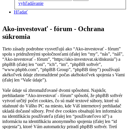
vyhľadávanie
Hľadať
Ako-investovať - fórum - Ochrana
súkromia
Tieto zásady podrobne vysvetľujú ako “Ako-investovať - fórum”
spolu s pridruženými spoločnosťami (ďalej len “my”, “nás”, “náš”,
“Ako-investovať - fórum”, “https://ako-investovat.sk/diskusia”) a
phpBB (ďalej len “oni”, “ich”, “im”, “phpBB softvér”,
“www.phpbb.com”, “phpBB Group”, “phpBB tímy”) používajú
akékoľvek údaje zhromaždené počas akéhokoľvek spojenia s Vami
(ďalej len “Vaše údaje”).
Vaše údaje sú zhromažďované dvomi spôsobmi. Najskôr,
prehliadanie “Ako-investovať - fórum” spôsobí, že phpBB softvér
vytvorí určitý počet cookies, čo sú malé textové súbory, ktoré sú
stiahnuté do Vášho PC na miesto, kde Váš internetový prehliadač
ukladá dočasné súbory. Prvé dve cookies obsahujú len informáciu
na identifikáciu používateľa (ďalej len “používateľovo id”) a
informáciu na identifikáciu anonymného spojenia (ďalej len “id
spojenia”), ktoré Vám automaticky priradí phpBB softvér. Tretí