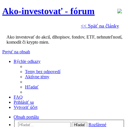
Ako-investovať - fórum
<< Späť na články
Ako investovať do akcií, dlhopisov, fondov, ETF, nehnuteľností,
komodít či krypto mien.
Prejsť na obsah
Rýchle odkazy
Temy bez odpovedí
Aktívne témy
Hľadať
FAQ
Prihlásiť sa
Vytvoriť účet
Obsah portálu
Rozšírené
Hľadať