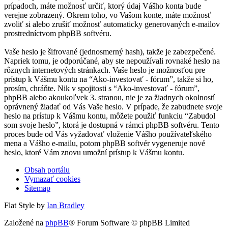
prípadoch, máte možnosť určiť, ktorý údaj Vášho konta bude
verejne zobrazený. Okrem toho, vo Vašom konte, máte možnosť
zvoliť si alebo zrušiť možnosť automaticky generovaných e-mailov
prostredníctvom phpBB softvéru.
Vaše heslo je šifrované (jednosmerný hash), takže je zabezpečené.
Napriek tomu, je odporúčané, aby ste nepoužívali rovnaké heslo na
rôznych internetových stránkach. Vaše heslo je možnosťou pre
prístup k Vášmu kontu na “Ako-investovať - fórum”, takže si ho,
prosím, chráňte. Nik v spojitosti s “Ako-investovať - fórum”,
phpBB alebo akoukoľvek 3. stranou, nie je za žiadnych okolností
oprávnený žiadať od Vás Vaše heslo. V prípade, že zabudnete svoje
heslo na prístup k Vášmu kontu, môžete použiť funkciu “Zabudol
som svoje heslo”, ktorá je dostupná v rámci phpBB softvéru. Tento
proces bude od Vás vyžadovať vloženie Vášho používateľského
mena a Vášho e-mailu, potom phpBB softvér vygeneruje nové
heslo, ktoré Vám znovu umožní prístup k Vášmu kontu.
Obsah portálu
Vymazať cookies
Sitemap
Flat Style by
Ian Bradley
Založené na
phpBB
® Forum Software © phpBB Limited