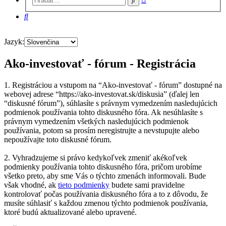
vyhľadávanie
Hľadať
Jazyk:
Ako-investovať - fórum - Registrácia
1. Registráciou a vstupom na “Ako-investovať - fórum” dostupné na
webovej adrese “https://ako-investovat.sk/diskusia” (ďalej len
“diskusné fórum”), súhlasíte s právnym vymedzením nasledujúcich
podmienok používania tohto diskusného fóra. Ak nesúhlasíte s
právnym vymedzením všetkých nasledujúcich podmienok
používania, potom sa prosím neregistrujte a nevstupujte alebo
nepoužívajte toto diskusné fórum.
2. Vyhradzujeme si právo kedykoľvek zmeniť akékoľvek
podmienky používania tohto diskusného fóra, pričom urobíme
všetko preto, aby sme Vás o týchto zmenách informovali. Bude
však vhodné, ak
tieto podmienky
budete sami pravidelne
kontrolovať počas používania diskusného fóra a to z dôvodu, že
musíte súhlasiť s každou zmenou týchto podmienok používania,
ktoré budú aktualizované alebo upravené.