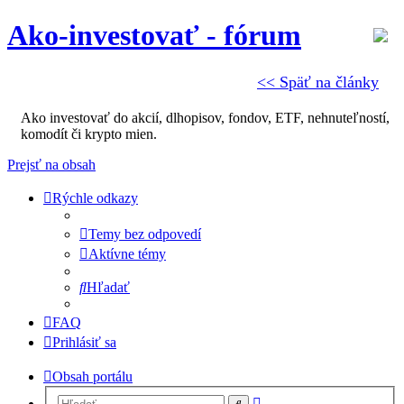
Ako-investovať - fórum
<< Späť na články
Ako investovať do akcií, dlhopisov, fondov, ETF, nehnuteľností,
komodít či krypto mien.
Prejsť na obsah
Rýchle odkazy
Temy bez odpovedí
Aktívne témy
Hľadať
FAQ
Prihlásiť sa
Obsah portálu
Rozšírené
Hľadať