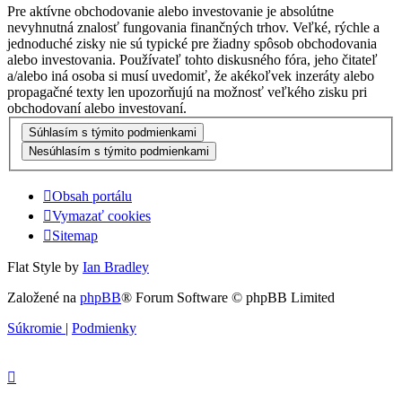
Pre aktívne obchodovanie alebo investovanie je absolútne
nevyhnutná znalosť fungovania finančných trhov. Veľké, rýchle a
jednoduché zisky nie sú typické pre žiadny spôsob obchodovania
alebo investovania. Používateľ tohto diskusného fóra, jeho čitateľ
a/alebo iná osoba si musí uvedomiť, že akékoľvek inzeráty alebo
propagačné texty len upozorňujú na možnosť veľkého zisku pri
obchodovaní alebo investovaní.
Obsah portálu
Vymazať cookies
Sitemap
Flat Style by
Ian Bradley
Založené na
phpBB
® Forum Software © phpBB Limited
Súkromie
|
Podmienky