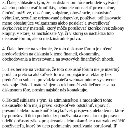
3. Ďalej súhlasíte s tým, že na diskusnom fóre nebudete vytvárať
a/alebo podnecovať konflikty, nebudete odosielať provokačné,
útočné, urážlivé, obscénne, vulgárne, ohováracie, nenávistné,
výhražné, sexuálne orientované príspevky, používať prihlasovacie
meno obsahujúce vulgarizmus alebo posielať a uverejňovať
akýkoľvek iný materiál, ktorý môže porušovať ktorékoľvek zákony
krajiny, v ktorej sa nachádzate Vy, či v ktorej sa nachádza toto
diskusné fórum, alebo medzinárodné právo.
4. Ďalej beriete na vedomie, že toto diskusné fórum je určené
predovšetkým na diskusiu k téme financií, ekonomiky,
obchodovania a investovania na svetových finančných trhoch.
5. Tiež beriete na vedomie, že toto diskusné fórum nie je inzertný
portál, a preto sa akákoľvek forma propagácie a reklamy bez
predošlého súhlasu prevádzkovateľa webu/adminov vyslovene
zakazuje. Pokiaľ máte záujem o reklamu či zviditeľnenie sa na
diskusnom fóre, prosím najskôr nás kontaktujte.
6.Taktiež súhlasíte s tým, že administrátori a moderátori tohto
diskusného fóra majú právo kedykoľvek odstrániť, upraviť,
presunúť alebo uzamknúť ktorýkoľvek príspevok alebo tému, ktoré
by porušovali tieto podmienky používania a rovnako majú právo
udeliť dočasný zákaz prispievania alebo okamžite a natrvalo vylúčiť
používateľa, ktorý by tieto podmienky používania porušoval. IP