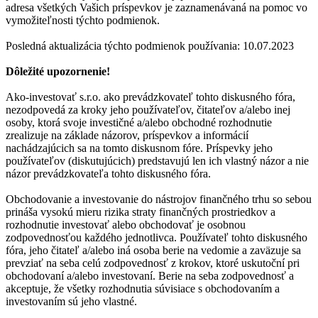
adresa všetkých Vašich príspevkov je zaznamenávaná na pomoc vo
vymožiteľnosti týchto podmienok.
Posledná aktualizácia týchto podmienok používania: 10.07.2023
Dôležité upozornenie!
Ako-investovať s.r.o. ako prevádzkovateľ tohto diskusného fóra,
nezodpovedá za kroky jeho používateľov, čitateľov a/alebo inej
osoby, ktorá svoje investičné a/alebo obchodné rozhodnutie
zrealizuje na základe názorov, príspevkov a informácií
nachádzajúcich sa na tomto diskusnom fóre. Príspevky jeho
používateľov (diskutujúcich) predstavujú len ich vlastný názor a nie
názor prevádzkovateľa tohto diskusného fóra.
Obchodovanie a investovanie do nástrojov finančného trhu so sebou
prináša vysokú mieru rizika straty finančných prostriedkov a
rozhodnutie investovať alebo obchodovať je osobnou
zodpovednosťou každého jednotlivca. Používateľ tohto diskusného
fóra, jeho čitateľ a/alebo iná osoba berie na vedomie a zaväzuje sa
prevziať na seba celú zodpovednosť z krokov, ktoré uskutoční pri
obchodovaní a/alebo investovaní. Berie na seba zodpovednosť a
akceptuje, že všetky rozhodnutia súvisiace s obchodovaním a
investovaním sú jeho vlastné.