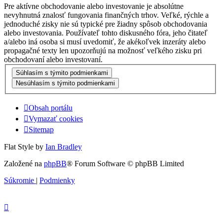
Pre aktívne obchodovanie alebo investovanie je absolútne
nevyhnutná znalosť fungovania finančných trhov. Veľké, rýchle a
jednoduché zisky nie sú typické pre žiadny spôsob obchodovania
alebo investovania. Používateľ tohto diskusného fóra, jeho čitateľ
a/alebo iná osoba si musí uvedomiť, že akékoľvek inzeráty alebo
propagačné texty len upozorňujú na možnosť veľkého zisku pri
obchodovaní alebo investovaní.
Obsah portálu
Vymazať cookies
Sitemap
Flat Style by
Ian Bradley
Založené na
phpBB
® Forum Software © phpBB Limited
Súkromie
|
Podmienky