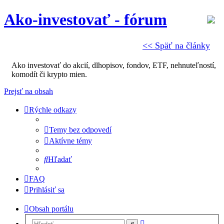
Ako-investovať - fórum
<< Späť na články
Ako investovať do akcií, dlhopisov, fondov, ETF, nehnuteľností,
komodít či krypto mien.
Prejsť na obsah
Rýchle odkazy
Temy bez odpovedí
Aktívne témy
Hľadať
FAQ
Prihlásiť sa
Obsah portálu
Rozšírené
Hľadať