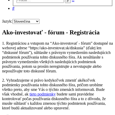
vyhľadávanie
Hľadať
Jazyk:
Ako-investovať - fórum - Registrácia
1. Registráciou a vstupom na “Ako-investovať - fórum” dostupné na
webovej adrese “https://ako-investovat.sk/diskusia” (ďalej len
“diskusné fórum”), súhlasíte s právnym vymedzením nasledujúcich
podmienok používania tohto diskusného fóra. Ak nesúhlasíte s
právnym vymedzením všetkých nasledujúcich podmienok
používania, potom sa prosím neregistrujte a nevstupujte alebo
nepoužívajte toto diskusné fórum.
2. Vyhradzujeme si právo kedykoľvek zmeniť akékoľvek
podmienky používania tohto diskusného fóra, pričom urobíme
všetko preto, aby sme Vás o týchto zmenách informovali. Bude
však vhodné, ak
tieto podmienky
budete sami pravidelne
kontrolovať počas používania diskusného fóra a to z dôvodu, že
musíte súhlasiť s každou zmenou týchto podmienok používania,
ktoré budú aktualizované alebo upravené.