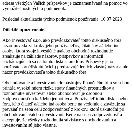
adresa všetkých Vašich príspevkov je zaznamenávaná na pomoc vo
vymožiteľnosti týchto podmienok.
Posledná aktualizácia týchto podmienok používania: 10.07.2023
Dôležité upozornenie!
Ako-investovať s.r.o. ako prevádzkovateľ tohto diskusného fóra,
nezodpovedá za kroky jeho používateľov, čitateľov a/alebo inej
osoby, ktorá svoje investičné a/alebo obchodné rozhodnutie
zrealizuje na základe názorov, príspevkov a informácií
nachádzajúcich sa na tomto diskusnom fóre. Príspevky jeho
používateľov (diskutujúcich) predstavujú len ich vlastný názor a nie
názor prevádzkovateľa tohto diskusného fóra.
Obchodovanie a investovanie do nástrojov finančného trhu so sebou
prináša vysokú mieru rizika straty finančných prostriedkov a
rozhodnutie investovať alebo obchodovať je osobnou
zodpovednosťou každého jednotlivca. Používateľ tohto diskusného
fóra, jeho čitateľ a/alebo iná osoba berie na vedomie a zaväzuje sa
prevziať na seba celú zodpovednosť z krokov, ktoré uskutoční pri
obchodovaní a/alebo investovaní. Berie na seba zodpovednosť a
akceptuje, že všetky rozhodnutia súvisiace s obchodovaním a
investovaním sú jeho vlastné.