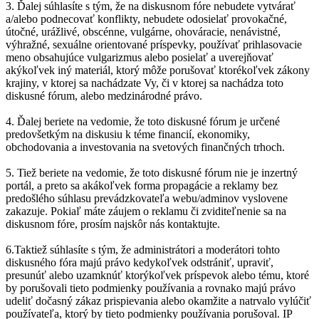
3. Ďalej súhlasíte s tým, že na diskusnom fóre nebudete vytvárať
a/alebo podnecovať konflikty, nebudete odosielať provokačné,
útočné, urážlivé, obscénne, vulgárne, ohováracie, nenávistné,
výhražné, sexuálne orientované príspevky, používať prihlasovacie
meno obsahujúce vulgarizmus alebo posielať a uverejňovať
akýkoľvek iný materiál, ktorý môže porušovať ktorékoľvek zákony
krajiny, v ktorej sa nachádzate Vy, či v ktorej sa nachádza toto
diskusné fórum, alebo medzinárodné právo.
4. Ďalej beriete na vedomie, že toto diskusné fórum je určené
predovšetkým na diskusiu k téme financií, ekonomiky,
obchodovania a investovania na svetových finančných trhoch.
5. Tiež beriete na vedomie, že toto diskusné fórum nie je inzertný
portál, a preto sa akákoľvek forma propagácie a reklamy bez
predošlého súhlasu prevádzkovateľa webu/adminov vyslovene
zakazuje. Pokiaľ máte záujem o reklamu či zviditeľnenie sa na
diskusnom fóre, prosím najskôr nás kontaktujte.
6.Taktiež súhlasíte s tým, že administrátori a moderátori tohto
diskusného fóra majú právo kedykoľvek odstrániť, upraviť,
presunúť alebo uzamknúť ktorýkoľvek príspevok alebo tému, ktoré
by porušovali tieto podmienky používania a rovnako majú právo
udeliť dočasný zákaz prispievania alebo okamžite a natrvalo vylúčiť
používateľa, ktorý by tieto podmienky používania porušoval. IP