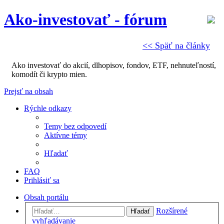
Ako-investovať - fórum
<< Späť na články
Ako investovať do akcií, dlhopisov, fondov, ETF, nehnuteľností,
komodít či krypto mien.
Prejsť na obsah
Rýchle odkazy
Temy bez odpovedí
Aktívne témy
Hľadať
FAQ
Prihlásiť sa
Obsah portálu
Rozšírené
Hľadať
vyhľadávanie