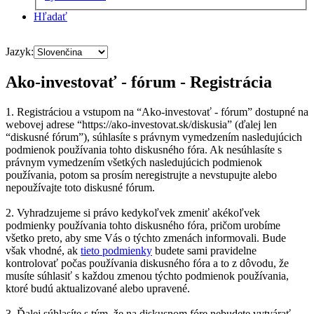
Hľadať
Jazyk:
Ako-investovať - fórum - Registrácia
1. Registráciou a vstupom na “Ako-investovať - fórum” dostupné na
webovej adrese “https://ako-investovat.sk/diskusia” (ďalej len
“diskusné fórum”), súhlasíte s právnym vymedzením nasledujúcich
podmienok používania tohto diskusného fóra. Ak nesúhlasíte s
právnym vymedzením všetkých nasledujúcich podmienok
používania, potom sa prosím neregistrujte a nevstupujte alebo
nepoužívajte toto diskusné fórum.
2. Vyhradzujeme si právo kedykoľvek zmeniť akékoľvek
podmienky používania tohto diskusného fóra, pričom urobíme
všetko preto, aby sme Vás o týchto zmenách informovali. Bude
však vhodné, ak
tieto podmienky
budete sami pravidelne
kontrolovať počas používania diskusného fóra a to z dôvodu, že
musíte súhlasiť s každou zmenou týchto podmienok používania,
ktoré budú aktualizované alebo upravené.
3. Ďalej súhlasíte s tým, že na diskusnom fóre nebudete vytvárať