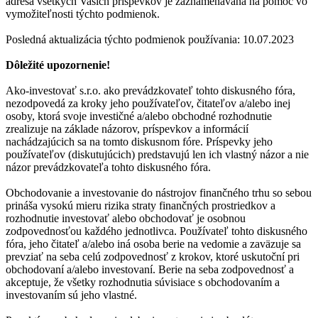
adresa všetkých Vašich príspevkov je zaznamenávaná na pomoc vo
vymožiteľnosti týchto podmienok.
Posledná aktualizácia týchto podmienok používania: 10.07.2023
Dôležité upozornenie!
Ako-investovať s.r.o. ako prevádzkovateľ tohto diskusného fóra,
nezodpovedá za kroky jeho používateľov, čitateľov a/alebo inej
osoby, ktorá svoje investičné a/alebo obchodné rozhodnutie
zrealizuje na základe názorov, príspevkov a informácií
nachádzajúcich sa na tomto diskusnom fóre. Príspevky jeho
používateľov (diskutujúcich) predstavujú len ich vlastný názor a nie
názor prevádzkovateľa tohto diskusného fóra.
Obchodovanie a investovanie do nástrojov finančného trhu so sebou
prináša vysokú mieru rizika straty finančných prostriedkov a
rozhodnutie investovať alebo obchodovať je osobnou
zodpovednosťou každého jednotlivca. Používateľ tohto diskusného
fóra, jeho čitateľ a/alebo iná osoba berie na vedomie a zaväzuje sa
prevziať na seba celú zodpovednosť z krokov, ktoré uskutoční pri
obchodovaní a/alebo investovaní. Berie na seba zodpovednosť a
akceptuje, že všetky rozhodnutia súvisiace s obchodovaním a
investovaním sú jeho vlastné.