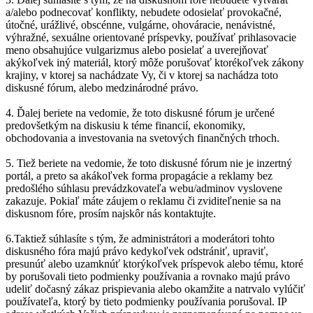
a/alebo podnecovať konflikty, nebudete odosielať provokačné,
útočné, urážlivé, obscénne, vulgárne, ohováracie, nenávistné,
výhražné, sexuálne orientované príspevky, používať prihlasovacie
meno obsahujúce vulgarizmus alebo posielať a uverejňovať
akýkoľvek iný materiál, ktorý môže porušovať ktorékoľvek zákony
krajiny, v ktorej sa nachádzate Vy, či v ktorej sa nachádza toto
diskusné fórum, alebo medzinárodné právo.
4. Ďalej beriete na vedomie, že toto diskusné fórum je určené
predovšetkým na diskusiu k téme financií, ekonomiky,
obchodovania a investovania na svetových finančných trhoch.
5. Tiež beriete na vedomie, že toto diskusné fórum nie je inzertný
portál, a preto sa akákoľvek forma propagácie a reklamy bez
predošlého súhlasu prevádzkovateľa webu/adminov vyslovene
zakazuje. Pokiaľ máte záujem o reklamu či zviditeľnenie sa na
diskusnom fóre, prosím najskôr nás kontaktujte.
6.Taktiež súhlasíte s tým, že administrátori a moderátori tohto
diskusného fóra majú právo kedykoľvek odstrániť, upraviť,
presunúť alebo uzamknúť ktorýkoľvek príspevok alebo tému, ktoré
by porušovali tieto podmienky používania a rovnako majú právo
udeliť dočasný zákaz prispievania alebo okamžite a natrvalo vylúčiť
používateľa, ktorý by tieto podmienky používania porušoval. IP