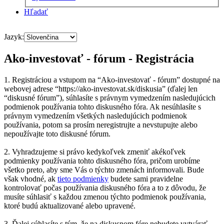
Hľadať
Jazyk:
Ako-investovať - fórum - Registrácia
1. Registráciou a vstupom na “Ako-investovať - fórum” dostupné na
webovej adrese “https://ako-investovat.sk/diskusia” (ďalej len
“diskusné fórum”), súhlasíte s právnym vymedzením nasledujúcich
podmienok používania tohto diskusného fóra. Ak nesúhlasíte s
právnym vymedzením všetkých nasledujúcich podmienok
používania, potom sa prosím neregistrujte a nevstupujte alebo
nepoužívajte toto diskusné fórum.
2. Vyhradzujeme si právo kedykoľvek zmeniť akékoľvek
podmienky používania tohto diskusného fóra, pričom urobíme
všetko preto, aby sme Vás o týchto zmenách informovali. Bude
však vhodné, ak
tieto podmienky
budete sami pravidelne
kontrolovať počas používania diskusného fóra a to z dôvodu, že
musíte súhlasiť s každou zmenou týchto podmienok používania,
ktoré budú aktualizované alebo upravené.
3. Ďalej súhlasíte s tým, že na diskusnom fóre nebudete vytvárať