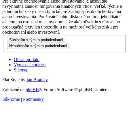
Pre aktívne obchodovanie alebo investovanie je absolútne
nevyhnutná znalosť fungovania finančných trhov. Veľké, rýchle a
jednoduché zisky nie sú typické pre žiadny spôsob obchodovania
alebo investovania. Používateľ tohto diskusného fóra, jeho čitateľ
a/alebo iná osoba si musí uvedomiť, že akékoľvek inzeráty alebo
propagačné texty len upozorňujú na možnosť veľkého zisku pri
obchodovaní alebo investovaní.
Obsah portálu
Vymazať cookies
Sitemap
Flat Style by
Ian Bradley
Založené na
phpBB
® Forum Software © phpBB Limited
Súkromie
|
Podmienky