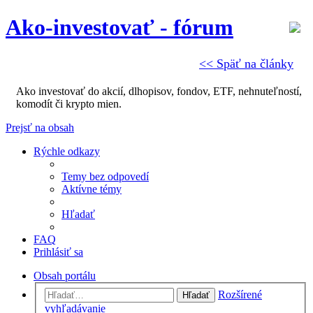
Ako-investovať - fórum
<< Späť na články
Ako investovať do akcií, dlhopisov, fondov, ETF, nehnuteľností,
komodít či krypto mien.
Prejsť na obsah
Rýchle odkazy
Temy bez odpovedí
Aktívne témy
Hľadať
FAQ
Prihlásiť sa
Obsah portálu
Rozšírené
Hľadať
vyhľadávanie