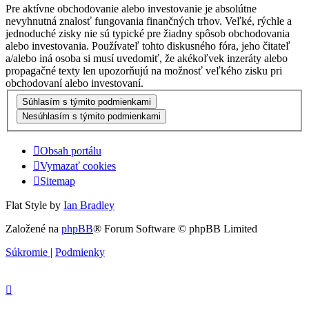
Pre aktívne obchodovanie alebo investovanie je absolútne
nevyhnutná znalosť fungovania finančných trhov. Veľké, rýchle a
jednoduché zisky nie sú typické pre žiadny spôsob obchodovania
alebo investovania. Používateľ tohto diskusného fóra, jeho čitateľ
a/alebo iná osoba si musí uvedomiť, že akékoľvek inzeráty alebo
propagačné texty len upozorňujú na možnosť veľkého zisku pri
obchodovaní alebo investovaní.
Obsah portálu
Vymazať cookies
Sitemap
Flat Style by
Ian Bradley
Založené na
phpBB
® Forum Software © phpBB Limited
Súkromie
|
Podmienky