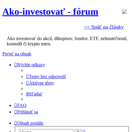
Ako-investovať - fórum
<< Späť na články
Ako investovať do akcií, dlhopisov, fondov, ETF, nehnuteľností,
komodít či krypto mien.
Prejsť na obsah
Rýchle odkazy
Temy bez odpovedí
Aktívne témy
Hľadať
FAQ
Prihlásiť sa
Obsah portálu
Rozšírené
Hľadať