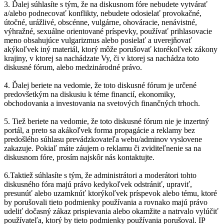
3. Ďalej súhlasíte s tým, že na diskusnom fóre nebudete vytvárať
a/alebo podnecovať konflikty, nebudete odosielať provokačné,
útočné, urážlivé, obscénne, vulgárne, ohováracie, nenávistné,
výhražné, sexuálne orientované príspevky, používať prihlasovacie
meno obsahujúce vulgarizmus alebo posielať a uverejňovať
akýkoľvek iný materiál, ktorý môže porušovať ktorékoľvek zákony
krajiny, v ktorej sa nachádzate Vy, či v ktorej sa nachádza toto
diskusné fórum, alebo medzinárodné právo.
4. Ďalej beriete na vedomie, že toto diskusné fórum je určené
predovšetkým na diskusiu k téme financií, ekonomiky,
obchodovania a investovania na svetových finančných trhoch.
5. Tiež beriete na vedomie, že toto diskusné fórum nie je inzertný
portál, a preto sa akákoľvek forma propagácie a reklamy bez
predošlého súhlasu prevádzkovateľa webu/adminov vyslovene
zakazuje. Pokiaľ máte záujem o reklamu či zviditeľnenie sa na
diskusnom fóre, prosím najskôr nás kontaktujte.
6.Taktiež súhlasíte s tým, že administrátori a moderátori tohto
diskusného fóra majú právo kedykoľvek odstrániť, upraviť,
presunúť alebo uzamknúť ktorýkoľvek príspevok alebo tému, ktoré
by porušovali tieto podmienky používania a rovnako majú právo
udeliť dočasný zákaz prispievania alebo okamžite a natrvalo vylúčiť
používateľa, ktorý by tieto podmienky používania porušoval. IP