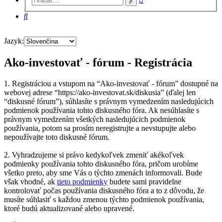
vyhľadávanie
Hľadať
Jazyk:
Ako-investovať - fórum - Registrácia
1. Registráciou a vstupom na “Ako-investovať - fórum” dostupné na
webovej adrese “https://ako-investovat.sk/diskusia” (ďalej len
“diskusné fórum”), súhlasíte s právnym vymedzením nasledujúcich
podmienok používania tohto diskusného fóra. Ak nesúhlasíte s
právnym vymedzením všetkých nasledujúcich podmienok
používania, potom sa prosím neregistrujte a nevstupujte alebo
nepoužívajte toto diskusné fórum.
2. Vyhradzujeme si právo kedykoľvek zmeniť akékoľvek
podmienky používania tohto diskusného fóra, pričom urobíme
všetko preto, aby sme Vás o týchto zmenách informovali. Bude
však vhodné, ak
tieto podmienky
budete sami pravidelne
kontrolovať počas používania diskusného fóra a to z dôvodu, že
musíte súhlasiť s každou zmenou týchto podmienok používania,
ktoré budú aktualizované alebo upravené.