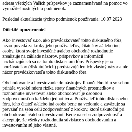
adresa všetkých Vašich príspevkov je zaznamenávaná na pomoc vo
vymožiteľnosti týchto podmienok.
Posledná aktualizácia týchto podmienok používania: 10.07.2023
Dôležité upozornenie!
Ako-investovať s.r.o. ako prevádzkovateľ tohto diskusného fóra,
nezodpovedá za kroky jeho používateľov, čitateľov a/alebo inej
osoby, ktorá svoje investičné a/alebo obchodné rozhodnutie
zrealizuje na základe názorov, príspevkov a informácií
nachádzajúcich sa na tomto diskusnom fóre. Príspevky jeho
používateľov (diskutujúcich) predstavujú len ich vlastný názor a nie
názor prevádzkovateľa tohto diskusného fóra.
Obchodovanie a investovanie do nástrojov finančného trhu so sebou
prináša vysokú mieru rizika straty finančných prostriedkov a
rozhodnutie investovať alebo obchodovať je osobnou
zodpovednosťou každého jednotlivca. Používateľ tohto diskusného
fóra, jeho čitateľ a/alebo iná osoba berie na vedomie a zaväzuje sa
prevziať na seba celú zodpovednosť z krokov, ktoré uskutoční pri
obchodovaní a/alebo investovaní. Berie na seba zodpovednosť a
akceptuje, že všetky rozhodnutia súvisiace s obchodovaním a
investovaním sú jeho vlastné.