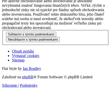
Pre aktívne obchodovanie alebo investovanie je absolútne
nevyhnutná znalosť fungovania finančných trhov. Veľké, rýchle a
jednoduché zisky nie sú typické pre žiadny spôsob obchodovania
alebo investovania. Používateľ tohto diskusného fóra, jeho čitateľ
a/alebo iná osoba si musí uvedomiť, že akékoľvek inzeráty alebo
propagačné texty len upozorňujú na možnosť veľkého zisku pri
obchodovaní alebo investovaní.
Obsah portálu
Vymazať cookies
Sitemap
Flat Style by
Ian Bradley
Založené na
phpBB
® Forum Software © phpBB Limited
Súkromie
|
Podmienky