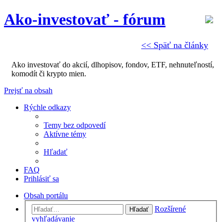
Ako-investovať - fórum
<< Späť na články
Ako investovať do akcií, dlhopisov, fondov, ETF, nehnuteľností,
komodít či krypto mien.
Prejsť na obsah
Rýchle odkazy
Temy bez odpovedí
Aktívne témy
Hľadať
FAQ
Prihlásiť sa
Obsah portálu
Rozšírené
Hľadať
vyhľadávanie