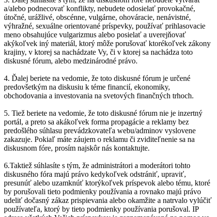
a/alebo podnecovať konflikty, nebudete odosielať provokačné,
útočné, urážlivé, obscénne, vulgárne, ohováracie, nenávistné,
výhražné, sexuálne orientované príspevky, používať prihlasovacie
meno obsahujúce vulgarizmus alebo posielať a uverejňovať
akýkoľvek iný materiál, ktorý môže porušovať ktorékoľvek zákony
krajiny, v ktorej sa nachádzate Vy, či v ktorej sa nachádza toto
diskusné fórum, alebo medzinárodné právo.
4. Ďalej beriete na vedomie, že toto diskusné fórum je určené
predovšetkým na diskusiu k téme financií, ekonomiky,
obchodovania a investovania na svetových finančných trhoch.
5. Tiež beriete na vedomie, že toto diskusné fórum nie je inzertný
portál, a preto sa akákoľvek forma propagácie a reklamy bez
predošlého súhlasu prevádzkovateľa webu/adminov vyslovene
zakazuje. Pokiaľ máte záujem o reklamu či zviditeľnenie sa na
diskusnom fóre, prosím najskôr nás kontaktujte.
6.Taktiež súhlasíte s tým, že administrátori a moderátori tohto
diskusného fóra majú právo kedykoľvek odstrániť, upraviť,
presunúť alebo uzamknúť ktorýkoľvek príspevok alebo tému, ktoré
by porušovali tieto podmienky používania a rovnako majú právo
udeliť dočasný zákaz prispievania alebo okamžite a natrvalo vylúčiť
používateľa, ktorý by tieto podmienky používania porušoval. IP