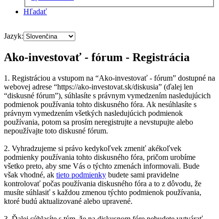
Hľadať
Jazyk:
Ako-investovať - fórum - Registrácia
1. Registráciou a vstupom na “Ako-investovať - fórum” dostupné na
webovej adrese “https://ako-investovat.sk/diskusia” (ďalej len
“diskusné fórum”), súhlasíte s právnym vymedzením nasledujúcich
podmienok používania tohto diskusného fóra. Ak nesúhlasíte s
právnym vymedzením všetkých nasledujúcich podmienok
používania, potom sa prosím neregistrujte a nevstupujte alebo
nepoužívajte toto diskusné fórum.
2. Vyhradzujeme si právo kedykoľvek zmeniť akékoľvek
podmienky používania tohto diskusného fóra, pričom urobíme
všetko preto, aby sme Vás o týchto zmenách informovali. Bude
však vhodné, ak
tieto podmienky
budete sami pravidelne
kontrolovať počas používania diskusného fóra a to z dôvodu, že
musíte súhlasiť s každou zmenou týchto podmienok používania,
ktoré budú aktualizované alebo upravené.
3. Ďalej súhlasíte s tým, že na diskusnom fóre nebudete vytvárať