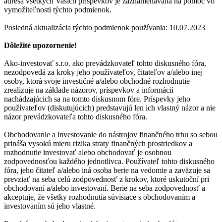
adresa všetkých Vašich príspevkov je zaznamenávaná na pomoc vo
vymožiteľnosti týchto podmienok.
Posledná aktualizácia týchto podmienok používania: 10.07.2023
Dôležité upozornenie!
Ako-investovať s.r.o. ako prevádzkovateľ tohto diskusného fóra,
nezodpovedá za kroky jeho používateľov, čitateľov a/alebo inej
osoby, ktorá svoje investičné a/alebo obchodné rozhodnutie
zrealizuje na základe názorov, príspevkov a informácií
nachádzajúcich sa na tomto diskusnom fóre. Príspevky jeho
používateľov (diskutujúcich) predstavujú len ich vlastný názor a nie
názor prevádzkovateľa tohto diskusného fóra.
Obchodovanie a investovanie do nástrojov finančného trhu so sebou
prináša vysokú mieru rizika straty finančných prostriedkov a
rozhodnutie investovať alebo obchodovať je osobnou
zodpovednosťou každého jednotlivca. Používateľ tohto diskusného
fóra, jeho čitateľ a/alebo iná osoba berie na vedomie a zaväzuje sa
prevziať na seba celú zodpovednosť z krokov, ktoré uskutoční pri
obchodovaní a/alebo investovaní. Berie na seba zodpovednosť a
akceptuje, že všetky rozhodnutia súvisiace s obchodovaním a
investovaním sú jeho vlastné.