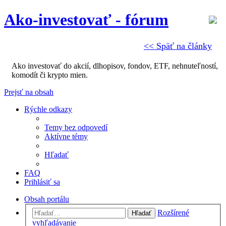
Ako-investovať - fórum
<< Späť na články
Ako investovať do akcií, dlhopisov, fondov, ETF, nehnuteľností,
komodít či krypto mien.
Prejsť na obsah
Rýchle odkazy
Temy bez odpovedí
Aktívne témy
Hľadať
FAQ
Prihlásiť sa
Obsah portálu
Rozšírené
Hľadať
vyhľadávanie