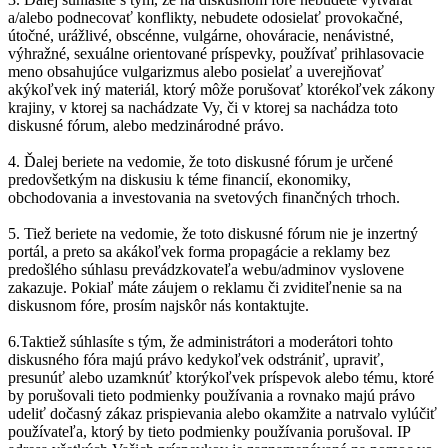
a/alebo podnecovať konflikty, nebudete odosielať provokačné,
útočné, urážlivé, obscénne, vulgárne, ohováracie, nenávistné,
výhražné, sexuálne orientované príspevky, používať prihlasovacie
meno obsahujúce vulgarizmus alebo posielať a uverejňovať
akýkoľvek iný materiál, ktorý môže porušovať ktorékoľvek zákony
krajiny, v ktorej sa nachádzate Vy, či v ktorej sa nachádza toto
diskusné fórum, alebo medzinárodné právo.
4. Ďalej beriete na vedomie, že toto diskusné fórum je určené
predovšetkým na diskusiu k téme financií, ekonomiky,
obchodovania a investovania na svetových finančných trhoch.
5. Tiež beriete na vedomie, že toto diskusné fórum nie je inzertný
portál, a preto sa akákoľvek forma propagácie a reklamy bez
predošlého súhlasu prevádzkovateľa webu/adminov vyslovene
zakazuje. Pokiaľ máte záujem o reklamu či zviditeľnenie sa na
diskusnom fóre, prosím najskôr nás kontaktujte.
6.Taktiež súhlasíte s tým, že administrátori a moderátori tohto
diskusného fóra majú právo kedykoľvek odstrániť, upraviť,
presunúť alebo uzamknúť ktorýkoľvek príspevok alebo tému, ktoré
by porušovali tieto podmienky používania a rovnako majú právo
udeliť dočasný zákaz prispievania alebo okamžite a natrvalo vylúčiť
používateľa, ktorý by tieto podmienky používania porušoval. IP