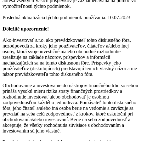
adresa všetkých Vašich príspevkov je zaznamenávaná na pomoc vo
vymožiteľnosti týchto podmienok.
Posledná aktualizácia týchto podmienok používania: 10.07.2023
Dôležité upozornenie!
Ako-investovať s.r.o. ako prevádzkovateľ tohto diskusného fóra,
nezodpovedá za kroky jeho používateľov, čitateľov a/alebo inej
osoby, ktorá svoje investičné a/alebo obchodné rozhodnutie
zrealizuje na základe názorov, príspevkov a informácií
nachádzajúcich sa na tomto diskusnom fóre. Príspevky jeho
používateľov (diskutujúcich) predstavujú len ich vlastný názor a nie
názor prevádzkovateľa tohto diskusného fóra.
Obchodovanie a investovanie do nástrojov finančného trhu so sebou
prináša vysokú mieru rizika straty finančných prostriedkov a
rozhodnutie investovať alebo obchodovať je osobnou
zodpovednosťou každého jednotlivca. Používateľ tohto diskusného
fóra, jeho čitateľ a/alebo iná osoba berie na vedomie a zaväzuje sa
prevziať na seba celú zodpovednosť z krokov, ktoré uskutoční pri
obchodovaní a/alebo investovaní. Berie na seba zodpovednosť a
akceptuje, že všetky rozhodnutia súvisiace s obchodovaním a
investovaním sú jeho vlastné.