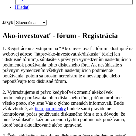
Hľadať
Jazyk:
Ako-investovať - fórum - Registrácia
1. Registráciou a vstupom na “Ako-investovať - fórum” dostupné na
webovej adrese “https://ako-investovat.sk/diskusia” (ďalej len
“diskusné fórum”), súhlasíte s právnym vymedzením nasledujúcich
podmienok používania tohto diskusného fóra. Ak nesúhlasíte s
právnym vymedzením všetkých nasledujúcich podmienok
používania, potom sa prosím neregistrujte a nevstupujte alebo
nepoužívajte toto diskusné fórum.
2. Vyhradzujeme si právo kedykoľvek zmeniť akékoľvek
podmienky používania tohto diskusného fóra, pričom urobíme
všetko preto, aby sme Vás o týchto zmenách informovali. Bude
však vhodné, ak
tieto podmienky
budete sami pravidelne
kontrolovať počas používania diskusného fóra a to z dôvodu, že
musíte súhlasiť s každou zmenou týchto podmienok používania,
ktoré budú aktualizované alebo upravené.
3. Ďalej súhlasíte s tým, že na diskusnom fóre nebudete vytvárať