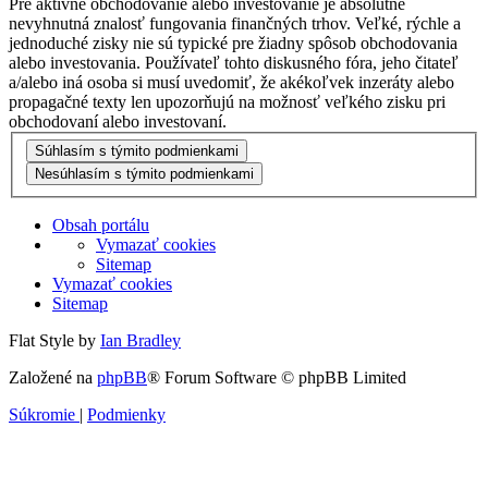
Pre aktívne obchodovanie alebo investovanie je absolútne
nevyhnutná znalosť fungovania finančných trhov. Veľké, rýchle a
jednoduché zisky nie sú typické pre žiadny spôsob obchodovania
alebo investovania. Používateľ tohto diskusného fóra, jeho čitateľ
a/alebo iná osoba si musí uvedomiť, že akékoľvek inzeráty alebo
propagačné texty len upozorňujú na možnosť veľkého zisku pri
obchodovaní alebo investovaní.
Obsah portálu
Vymazať cookies
Sitemap
Vymazať cookies
Sitemap
Flat Style by
Ian Bradley
Založené na
phpBB
® Forum Software © phpBB Limited
Súkromie
|
Podmienky