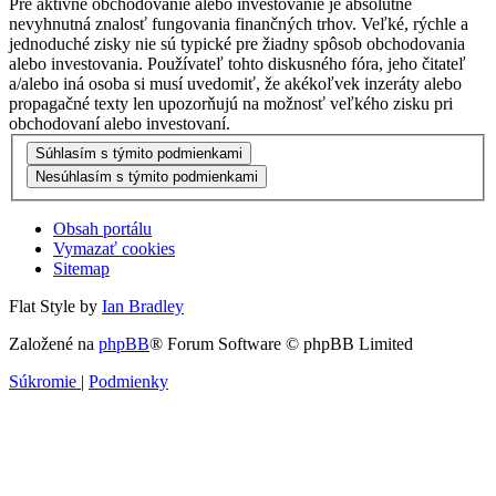
Pre aktívne obchodovanie alebo investovanie je absolútne
nevyhnutná znalosť fungovania finančných trhov. Veľké, rýchle a
jednoduché zisky nie sú typické pre žiadny spôsob obchodovania
alebo investovania. Používateľ tohto diskusného fóra, jeho čitateľ
a/alebo iná osoba si musí uvedomiť, že akékoľvek inzeráty alebo
propagačné texty len upozorňujú na možnosť veľkého zisku pri
obchodovaní alebo investovaní.
Obsah portálu
Vymazať cookies
Sitemap
Flat Style by
Ian Bradley
Založené na
phpBB
® Forum Software © phpBB Limited
Súkromie
|
Podmienky