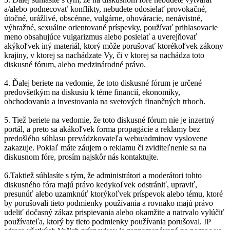
a/alebo podnecovať konflikty, nebudete odosielať provokačné,
útočné, urážlivé, obscénne, vulgárne, ohováracie, nenávistné,
výhražné, sexuálne orientované príspevky, používať prihlasovacie
meno obsahujúce vulgarizmus alebo posielať a uverejňovať
akýkoľvek iný materiál, ktorý môže porušovať ktorékoľvek zákony
krajiny, v ktorej sa nachádzate Vy, či v ktorej sa nachádza toto
diskusné fórum, alebo medzinárodné právo.
4. Ďalej beriete na vedomie, že toto diskusné fórum je určené
predovšetkým na diskusiu k téme financií, ekonomiky,
obchodovania a investovania na svetových finančných trhoch.
5. Tiež beriete na vedomie, že toto diskusné fórum nie je inzertný
portál, a preto sa akákoľvek forma propagácie a reklamy bez
predošlého súhlasu prevádzkovateľa webu/adminov vyslovene
zakazuje. Pokiaľ máte záujem o reklamu či zviditeľnenie sa na
diskusnom fóre, prosím najskôr nás kontaktujte.
6.Taktiež súhlasíte s tým, že administrátori a moderátori tohto
diskusného fóra majú právo kedykoľvek odstrániť, upraviť,
presunúť alebo uzamknúť ktorýkoľvek príspevok alebo tému, ktoré
by porušovali tieto podmienky používania a rovnako majú právo
udeliť dočasný zákaz prispievania alebo okamžite a natrvalo vylúčiť
používateľa, ktorý by tieto podmienky používania porušoval. IP