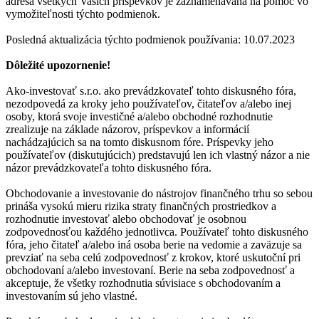
adresa všetkých Vašich príspevkov je zaznamenávaná na pomoc vo
vymožiteľnosti týchto podmienok.
Posledná aktualizácia týchto podmienok používania: 10.07.2023
Dôležité upozornenie!
Ako-investovať s.r.o. ako prevádzkovateľ tohto diskusného fóra,
nezodpovedá za kroky jeho používateľov, čitateľov a/alebo inej
osoby, ktorá svoje investičné a/alebo obchodné rozhodnutie
zrealizuje na základe názorov, príspevkov a informácií
nachádzajúcich sa na tomto diskusnom fóre. Príspevky jeho
používateľov (diskutujúcich) predstavujú len ich vlastný názor a nie
názor prevádzkovateľa tohto diskusného fóra.
Obchodovanie a investovanie do nástrojov finančného trhu so sebou
prináša vysokú mieru rizika straty finančných prostriedkov a
rozhodnutie investovať alebo obchodovať je osobnou
zodpovednosťou každého jednotlivca. Používateľ tohto diskusného
fóra, jeho čitateľ a/alebo iná osoba berie na vedomie a zaväzuje sa
prevziať na seba celú zodpovednosť z krokov, ktoré uskutoční pri
obchodovaní a/alebo investovaní. Berie na seba zodpovednosť a
akceptuje, že všetky rozhodnutia súvisiace s obchodovaním a
investovaním sú jeho vlastné.