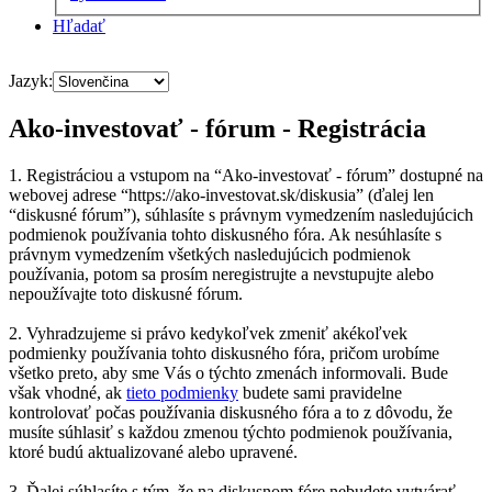
Hľadať
Jazyk:
Ako-investovať - fórum - Registrácia
1. Registráciou a vstupom na “Ako-investovať - fórum” dostupné na
webovej adrese “https://ako-investovat.sk/diskusia” (ďalej len
“diskusné fórum”), súhlasíte s právnym vymedzením nasledujúcich
podmienok používania tohto diskusného fóra. Ak nesúhlasíte s
právnym vymedzením všetkých nasledujúcich podmienok
používania, potom sa prosím neregistrujte a nevstupujte alebo
nepoužívajte toto diskusné fórum.
2. Vyhradzujeme si právo kedykoľvek zmeniť akékoľvek
podmienky používania tohto diskusného fóra, pričom urobíme
všetko preto, aby sme Vás o týchto zmenách informovali. Bude
však vhodné, ak
tieto podmienky
budete sami pravidelne
kontrolovať počas používania diskusného fóra a to z dôvodu, že
musíte súhlasiť s každou zmenou týchto podmienok používania,
ktoré budú aktualizované alebo upravené.
3. Ďalej súhlasíte s tým, že na diskusnom fóre nebudete vytvárať