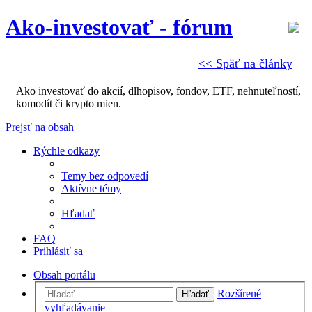
Ako-investovať - fórum
<< Späť na články
Ako investovať do akcií, dlhopisov, fondov, ETF, nehnuteľností,
komodít či krypto mien.
Prejsť na obsah
Rýchle odkazy
Temy bez odpovedí
Aktívne témy
Hľadať
FAQ
Prihlásiť sa
Obsah portálu
Rozšírené
Hľadať
vyhľadávanie