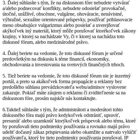
3. Ďalej súhlasíte s tým, že na diskusnom fóre nebudete vytvárať
a/alebo podnecovať konflikty, nebudete odosielať provokačné,
útočné, urážlivé, obscénne, vulgárne, ohováracie, nenávistné,
výhražné, sexuálne orientované príspevky, používať prihlasovacie
meno obsahujúce vulgarizmus alebo posielať a uverejňovať
akýkoľvek iný materiál, ktorý môže porušovať ktorékoľvek zákony
krajiny, v ktorej sa nachádzate Vy, či v ktorej sa nachádza toto
diskusné fórum, alebo medzinárodné právo.
4. Ďalej beriete na vedomie, že toto diskusné fórum je určené
predovšetkým na diskusiu k téme financií, ekonomiky,
obchodovania a investovania na svetových finančných trhoch.
5. Tiež beriete na vedomie, že toto diskusné fórum nie je inzertný
portál, a preto sa akákoľvek forma propagácie a reklamy bez
predošlého súhlasu prevádzkovateľa webu/adminov vyslovene
zakazuje. Pokiaľ máte záujem o reklamu či zviditeľnenie sa na
diskusnom fóre, prosím najskôr nás kontaktujte.
6.Taktiež súhlasíte s tým, že administrátori a moderátori tohto
diskusného fóra majú právo kedykoľvek odstrániť, upraviť,
presunúť alebo uzamknúť ktorýkoľvek príspevok alebo tému, ktoré
by porušovali tieto podmienky používania a rovnako majú právo
udeliť dočasný zákaz prispievania alebo okamžite a natrvalo vylúčiť
používateľa, ktorý by tieto podmienky používania porušoval. IP