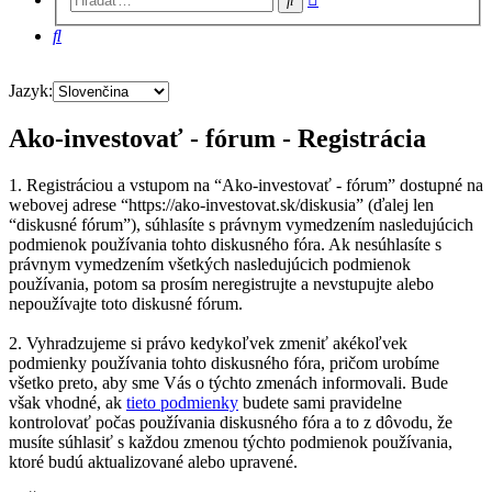
vyhľadávanie
Hľadať
Jazyk:
Ako-investovať - fórum - Registrácia
1. Registráciou a vstupom na “Ako-investovať - fórum” dostupné na
webovej adrese “https://ako-investovat.sk/diskusia” (ďalej len
“diskusné fórum”), súhlasíte s právnym vymedzením nasledujúcich
podmienok používania tohto diskusného fóra. Ak nesúhlasíte s
právnym vymedzením všetkých nasledujúcich podmienok
používania, potom sa prosím neregistrujte a nevstupujte alebo
nepoužívajte toto diskusné fórum.
2. Vyhradzujeme si právo kedykoľvek zmeniť akékoľvek
podmienky používania tohto diskusného fóra, pričom urobíme
všetko preto, aby sme Vás o týchto zmenách informovali. Bude
však vhodné, ak
tieto podmienky
budete sami pravidelne
kontrolovať počas používania diskusného fóra a to z dôvodu, že
musíte súhlasiť s každou zmenou týchto podmienok používania,
ktoré budú aktualizované alebo upravené.