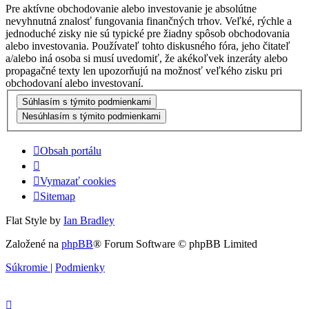
Pre aktívne obchodovanie alebo investovanie je absolútne
nevyhnutná znalosť fungovania finančných trhov. Veľké, rýchle a
jednoduché zisky nie sú typické pre žiadny spôsob obchodovania
alebo investovania. Používateľ tohto diskusného fóra, jeho čitateľ
a/alebo iná osoba si musí uvedomiť, že akékoľvek inzeráty alebo
propagačné texty len upozorňujú na možnosť veľkého zisku pri
obchodovaní alebo investovaní.
Obsah portálu
Vymazať cookies
Sitemap
Flat Style by
Ian Bradley
Založené na
phpBB
® Forum Software © phpBB Limited
Súkromie
|
Podmienky