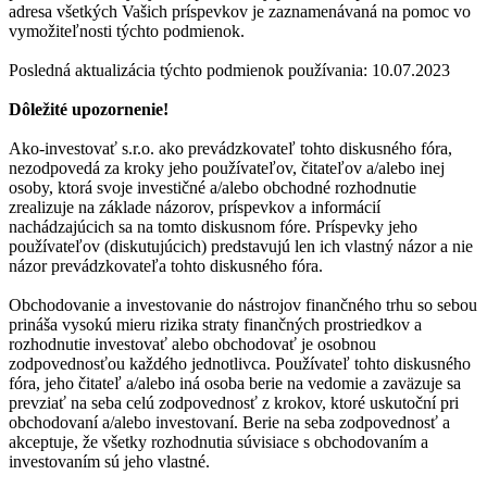
adresa všetkých Vašich príspevkov je zaznamenávaná na pomoc vo
vymožiteľnosti týchto podmienok.
Posledná aktualizácia týchto podmienok používania: 10.07.2023
Dôležité upozornenie!
Ako-investovať s.r.o. ako prevádzkovateľ tohto diskusného fóra,
nezodpovedá za kroky jeho používateľov, čitateľov a/alebo inej
osoby, ktorá svoje investičné a/alebo obchodné rozhodnutie
zrealizuje na základe názorov, príspevkov a informácií
nachádzajúcich sa na tomto diskusnom fóre. Príspevky jeho
používateľov (diskutujúcich) predstavujú len ich vlastný názor a nie
názor prevádzkovateľa tohto diskusného fóra.
Obchodovanie a investovanie do nástrojov finančného trhu so sebou
prináša vysokú mieru rizika straty finančných prostriedkov a
rozhodnutie investovať alebo obchodovať je osobnou
zodpovednosťou každého jednotlivca. Používateľ tohto diskusného
fóra, jeho čitateľ a/alebo iná osoba berie na vedomie a zaväzuje sa
prevziať na seba celú zodpovednosť z krokov, ktoré uskutoční pri
obchodovaní a/alebo investovaní. Berie na seba zodpovednosť a
akceptuje, že všetky rozhodnutia súvisiace s obchodovaním a
investovaním sú jeho vlastné.