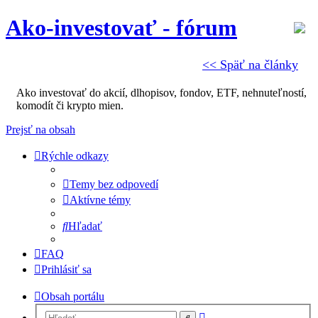
Ako-investovať - fórum
<< Späť na články
Ako investovať do akcií, dlhopisov, fondov, ETF, nehnuteľností,
komodít či krypto mien.
Prejsť na obsah
Rýchle odkazy
Temy bez odpovedí
Aktívne témy
Hľadať
FAQ
Prihlásiť sa
Obsah portálu
Rozšírené
Hľadať