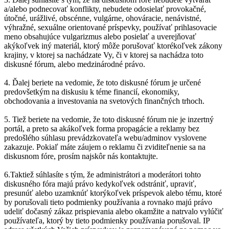
a/alebo podnecovať konflikty, nebudete odosielať provokačné,
útočné, urážlivé, obscénne, vulgárne, ohováracie, nenávistné,
výhražné, sexuálne orientované príspevky, používať prihlasovacie
meno obsahujúce vulgarizmus alebo posielať a uverejňovať
akýkoľvek iný materiál, ktorý môže porušovať ktorékoľvek zákony
krajiny, v ktorej sa nachádzate Vy, či v ktorej sa nachádza toto
diskusné fórum, alebo medzinárodné právo.
4. Ďalej beriete na vedomie, že toto diskusné fórum je určené
predovšetkým na diskusiu k téme financií, ekonomiky,
obchodovania a investovania na svetových finančných trhoch.
5. Tiež beriete na vedomie, že toto diskusné fórum nie je inzertný
portál, a preto sa akákoľvek forma propagácie a reklamy bez
predošlého súhlasu prevádzkovateľa webu/adminov vyslovene
zakazuje. Pokiaľ máte záujem o reklamu či zviditeľnenie sa na
diskusnom fóre, prosím najskôr nás kontaktujte.
6.Taktiež súhlasíte s tým, že administrátori a moderátori tohto
diskusného fóra majú právo kedykoľvek odstrániť, upraviť,
presunúť alebo uzamknúť ktorýkoľvek príspevok alebo tému, ktoré
by porušovali tieto podmienky používania a rovnako majú právo
udeliť dočasný zákaz prispievania alebo okamžite a natrvalo vylúčiť
používateľa, ktorý by tieto podmienky používania porušoval. IP