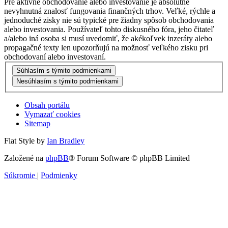
Pre aktívne obchodovanie alebo investovanie je absolútne
nevyhnutná znalosť fungovania finančných trhov. Veľké, rýchle a
jednoduché zisky nie sú typické pre žiadny spôsob obchodovania
alebo investovania. Používateľ tohto diskusného fóra, jeho čitateľ
a/alebo iná osoba si musí uvedomiť, že akékoľvek inzeráty alebo
propagačné texty len upozorňujú na možnosť veľkého zisku pri
obchodovaní alebo investovaní.
Obsah portálu
Vymazať cookies
Sitemap
Flat Style by
Ian Bradley
Založené na
phpBB
® Forum Software © phpBB Limited
Súkromie
|
Podmienky