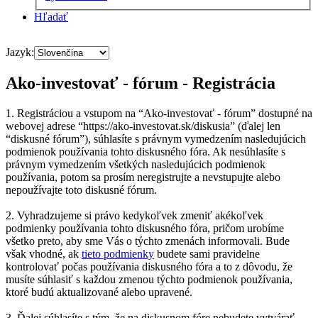
Hľadať
Jazyk:
Ako-investovať - fórum - Registrácia
1. Registráciou a vstupom na “Ako-investovať - fórum” dostupné na
webovej adrese “https://ako-investovat.sk/diskusia” (ďalej len
“diskusné fórum”), súhlasíte s právnym vymedzením nasledujúcich
podmienok používania tohto diskusného fóra. Ak nesúhlasíte s
právnym vymedzením všetkých nasledujúcich podmienok
používania, potom sa prosím neregistrujte a nevstupujte alebo
nepoužívajte toto diskusné fórum.
2. Vyhradzujeme si právo kedykoľvek zmeniť akékoľvek
podmienky používania tohto diskusného fóra, pričom urobíme
všetko preto, aby sme Vás o týchto zmenách informovali. Bude
však vhodné, ak
tieto podmienky
budete sami pravidelne
kontrolovať počas používania diskusného fóra a to z dôvodu, že
musíte súhlasiť s každou zmenou týchto podmienok používania,
ktoré budú aktualizované alebo upravené.
3. Ďalej súhlasíte s tým, že na diskusnom fóre nebudete vytvárať