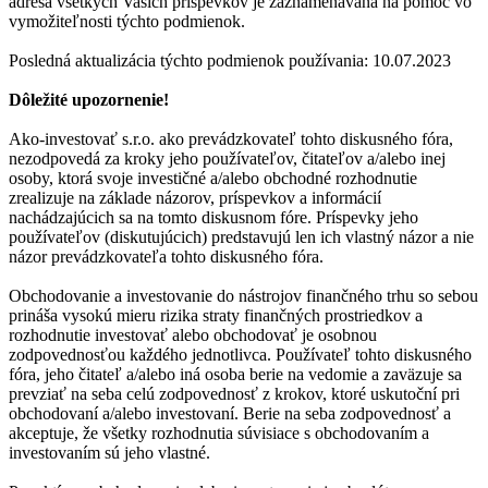
adresa všetkých Vašich príspevkov je zaznamenávaná na pomoc vo
vymožiteľnosti týchto podmienok.
Posledná aktualizácia týchto podmienok používania: 10.07.2023
Dôležité upozornenie!
Ako-investovať s.r.o. ako prevádzkovateľ tohto diskusného fóra,
nezodpovedá za kroky jeho používateľov, čitateľov a/alebo inej
osoby, ktorá svoje investičné a/alebo obchodné rozhodnutie
zrealizuje na základe názorov, príspevkov a informácií
nachádzajúcich sa na tomto diskusnom fóre. Príspevky jeho
používateľov (diskutujúcich) predstavujú len ich vlastný názor a nie
názor prevádzkovateľa tohto diskusného fóra.
Obchodovanie a investovanie do nástrojov finančného trhu so sebou
prináša vysokú mieru rizika straty finančných prostriedkov a
rozhodnutie investovať alebo obchodovať je osobnou
zodpovednosťou každého jednotlivca. Používateľ tohto diskusného
fóra, jeho čitateľ a/alebo iná osoba berie na vedomie a zaväzuje sa
prevziať na seba celú zodpovednosť z krokov, ktoré uskutoční pri
obchodovaní a/alebo investovaní. Berie na seba zodpovednosť a
akceptuje, že všetky rozhodnutia súvisiace s obchodovaním a
investovaním sú jeho vlastné.