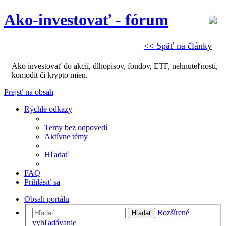
Ako-investovať - fórum
<< Späť na články
Ako investovať do akcií, dlhopisov, fondov, ETF, nehnuteľností,
komodít či krypto mien.
Prejsť na obsah
Rýchle odkazy
Temy bez odpovedí
Aktívne témy
Hľadať
FAQ
Prihlásiť sa
Obsah portálu
Rozšírené
Hľadať
vyhľadávanie