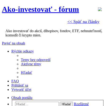
Ako-investovať - fórum
<< Späť na články
Ako investovať do akcií, dlhopisov, fondov, ETF, nehnuteľností,
komodít či krypto mien.
Prejsť na obsah
Rýchle odkazy
Temy bez odpovedí
Aktívne témy
Hľadať
FAQ
Prihlásiť sa
Vytvoriť účet
Obsah portálu
Rozšírené
Hľadať