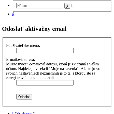
Rozšírené
Hľadať
vyhľadávanie
Hľadať
Odoslať aktivačný email
Používateľské meno:
E-mailová adresa:
Musíte uviesť e-mailovú adresu, ktorá je zviazaná s vašim
účtom. Najdete ju v sekcii "Moje nastavenia". Ak ste ju vo
svojich nastaveniach nezmemnili je to tá, s ktorou ste sa
zaregistrovali na tomto portáli.
Obsah portálu