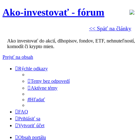
Ako-investovať - fórum
<< Späť na články
Ako investovať do akcií, dlhopisov, fondov, ETF, nehnuteľností,
komodít či krypto mien.
Prejsť na obsah
Rýchle odkazy
Temy bez odpovedí
Aktívne témy
Hľadať
FAQ
Prihlásiť sa
Vytvoriť účet
Obsah portálu