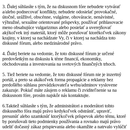
3. Ďalej súhlasíte s tým, že na diskusnom fóre nebudete vytvárať
a/alebo podnecovať konflikty, nebudete odosielať provokačné,
útočné, urážlivé, obscénne, vulgárne, ohováracie, nenávistné,
výhražné, sexuálne orientované príspevky, používať prihlasovacie
meno obsahujúce vulgarizmus alebo posielať a uverejňovať
akýkoľvek iný materiál, ktorý môže porušovať ktorékoľvek zákony
krajiny, v ktorej sa nachádzate Vy, či v ktorej sa nachádza toto
diskusné fórum, alebo medzinárodné právo.
4. Ďalej beriete na vedomie, že toto diskusné fórum je určené
predovšetkým na diskusiu k téme financií, ekonomiky,
obchodovania a investovania na svetových finančných trhoch.
5. Tiež beriete na vedomie, že toto diskusné fórum nie je inzertný
portál, a preto sa akákoľvek forma propagácie a reklamy bez
predošlého súhlasu prevádzkovateľa webu/adminov vyslovene
zakazuje. Pokiaľ máte záujem o reklamu či zviditeľnenie sa na
diskusnom fóre, prosím najskôr nás kontaktujte.
6.Taktiež súhlasíte s tým, že administrátori a moderátori tohto
diskusného fóra majú právo kedykoľvek odstrániť, upraviť,
presunúť alebo uzamknúť ktorýkoľvek príspevok alebo tému, ktoré
by porušovali tieto podmienky používania a rovnako majú právo
udeliť dočasný zákaz prispievania alebo okamžite a natrvalo vylúčiť