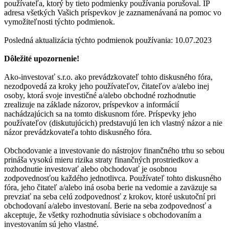
používateľa, ktorý by tieto podmienky používania porušoval. IP
adresa všetkých Vašich príspevkov je zaznamenávaná na pomoc vo
vymožiteľnosti týchto podmienok.
Posledná aktualizácia týchto podmienok používania: 10.07.2023
Dôležité upozornenie!
Ako-investovať s.r.o. ako prevádzkovateľ tohto diskusného fóra,
nezodpovedá za kroky jeho používateľov, čitateľov a/alebo inej
osoby, ktorá svoje investičné a/alebo obchodné rozhodnutie
zrealizuje na základe názorov, príspevkov a informácií
nachádzajúcich sa na tomto diskusnom fóre. Príspevky jeho
používateľov (diskutujúcich) predstavujú len ich vlastný názor a nie
názor prevádzkovateľa tohto diskusného fóra.
Obchodovanie a investovanie do nástrojov finančného trhu so sebou
prináša vysokú mieru rizika straty finančných prostriedkov a
rozhodnutie investovať alebo obchodovať je osobnou
zodpovednosťou každého jednotlivca. Používateľ tohto diskusného
fóra, jeho čitateľ a/alebo iná osoba berie na vedomie a zaväzuje sa
prevziať na seba celú zodpovednosť z krokov, ktoré uskutoční pri
obchodovaní a/alebo investovaní. Berie na seba zodpovednosť a
akceptuje, že všetky rozhodnutia súvisiace s obchodovaním a
investovaním sú jeho vlastné.