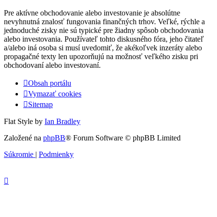
Pre aktívne obchodovanie alebo investovanie je absolútne
nevyhnutná znalosť fungovania finančných trhov. Veľké, rýchle a
jednoduché zisky nie sú typické pre žiadny spôsob obchodovania
alebo investovania. Používateľ tohto diskusného fóra, jeho čitateľ
a/alebo iná osoba si musí uvedomiť, že akékoľvek inzeráty alebo
propagačné texty len upozorňujú na možnosť veľkého zisku pri
obchodovaní alebo investovaní.
Obsah portálu
Vymazať cookies
Sitemap
Flat Style by
Ian Bradley
Založené na
phpBB
® Forum Software © phpBB Limited
Súkromie
|
Podmienky