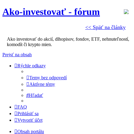
Ako-investovať - fórum
<< Späť na články
Ako investovať do akcií, dlhopisov, fondov, ETF, nehnuteľností,
komodít či krypto mien.
Prejsť na obsah
Rýchle odkazy
Temy bez odpovedí
Aktívne témy
Hľadať
FAQ
Prihlásiť sa
Vytvoriť účet
Obsah portálu