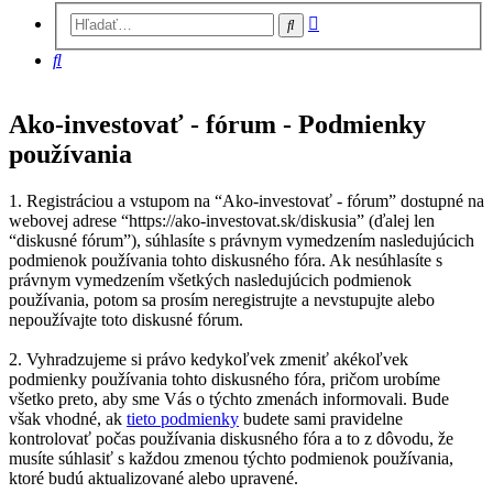
Rozšírené
Hľadať
vyhľadávanie
Hľadať
Ako-investovať - fórum - Podmienky
používania
1. Registráciou a vstupom na “Ako-investovať - fórum” dostupné na
webovej adrese “https://ako-investovat.sk/diskusia” (ďalej len
“diskusné fórum”), súhlasíte s právnym vymedzením nasledujúcich
podmienok používania tohto diskusného fóra. Ak nesúhlasíte s
právnym vymedzením všetkých nasledujúcich podmienok
používania, potom sa prosím neregistrujte a nevstupujte alebo
nepoužívajte toto diskusné fórum.
2. Vyhradzujeme si právo kedykoľvek zmeniť akékoľvek
podmienky používania tohto diskusného fóra, pričom urobíme
všetko preto, aby sme Vás o týchto zmenách informovali. Bude
však vhodné, ak
tieto podmienky
budete sami pravidelne
kontrolovať počas používania diskusného fóra a to z dôvodu, že
musíte súhlasiť s každou zmenou týchto podmienok používania,
ktoré budú aktualizované alebo upravené.