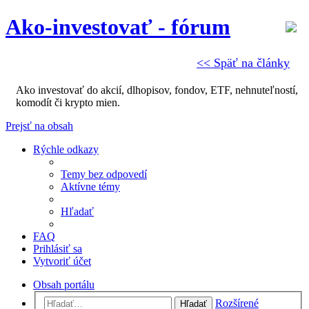
Ako-investovať - fórum
<< Späť na články
Ako investovať do akcií, dlhopisov, fondov, ETF, nehnuteľností,
komodít či krypto mien.
Prejsť na obsah
Rýchle odkazy
Temy bez odpovedí
Aktívne témy
Hľadať
FAQ
Prihlásiť sa
Vytvoriť účet
Obsah portálu
Rozšírené
Hľadať