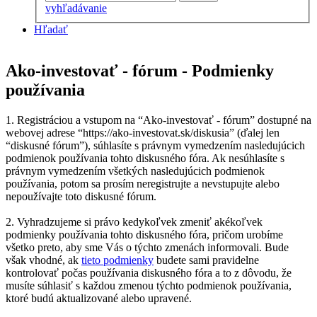
vyhľadávanie
Hľadať
Ako-investovať - fórum - Podmienky
používania
1. Registráciou a vstupom na “Ako-investovať - fórum” dostupné na
webovej adrese “https://ako-investovat.sk/diskusia” (ďalej len
“diskusné fórum”), súhlasíte s právnym vymedzením nasledujúcich
podmienok používania tohto diskusného fóra. Ak nesúhlasíte s
právnym vymedzením všetkých nasledujúcich podmienok
používania, potom sa prosím neregistrujte a nevstupujte alebo
nepoužívajte toto diskusné fórum.
2. Vyhradzujeme si právo kedykoľvek zmeniť akékoľvek
podmienky používania tohto diskusného fóra, pričom urobíme
všetko preto, aby sme Vás o týchto zmenách informovali. Bude
však vhodné, ak
tieto podmienky
budete sami pravidelne
kontrolovať počas používania diskusného fóra a to z dôvodu, že
musíte súhlasiť s každou zmenou týchto podmienok používania,
ktoré budú aktualizované alebo upravené.