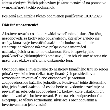
adresa všetkých Vašich príspevkov je zaznamenávaná na pomoc vo
vymožiteľnosti týchto podmienok.
Posledná aktualizácia týchto podmienok používania: 10.07.2023
Dôležité upozornenie!
Ako-investovať s.r.o. ako prevádzkovateľ tohto diskusného fóra,
nezodpovedá za kroky jeho používateľov, čitateľov a/alebo inej
osoby, ktorá svoje investičné a/alebo obchodné rozhodnutie
zrealizuje na základe názorov, príspevkov a informácií
nachádzajúcich sa na tomto diskusnom fóre. Príspevky jeho
používateľov (diskutujúcich) predstavujú len ich vlastný názor a nie
názor prevádzkovateľa tohto diskusného fóra.
Obchodovanie a investovanie do nástrojov finančného trhu so sebou
prináša vysokú mieru rizika straty finančných prostriedkov a
rozhodnutie investovať alebo obchodovať je osobnou
zodpovednosťou každého jednotlivca. Používateľ tohto diskusného
fóra, jeho čitateľ a/alebo iná osoba berie na vedomie a zaväzuje sa
prevziať na seba celú zodpovednosť z krokov, ktoré uskutoční pri
obchodovaní a/alebo investovaní. Berie na seba zodpovednosť a
akceptuje, že všetky rozhodnutia súvisiace s obchodovaním a
investovaním sú jeho vlastné.