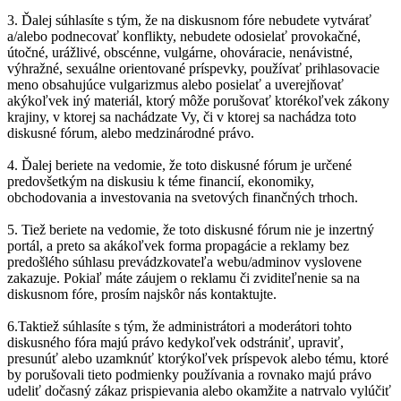
3. Ďalej súhlasíte s tým, že na diskusnom fóre nebudete vytvárať
a/alebo podnecovať konflikty, nebudete odosielať provokačné,
útočné, urážlivé, obscénne, vulgárne, ohováracie, nenávistné,
výhražné, sexuálne orientované príspevky, používať prihlasovacie
meno obsahujúce vulgarizmus alebo posielať a uverejňovať
akýkoľvek iný materiál, ktorý môže porušovať ktorékoľvek zákony
krajiny, v ktorej sa nachádzate Vy, či v ktorej sa nachádza toto
diskusné fórum, alebo medzinárodné právo.
4. Ďalej beriete na vedomie, že toto diskusné fórum je určené
predovšetkým na diskusiu k téme financií, ekonomiky,
obchodovania a investovania na svetových finančných trhoch.
5. Tiež beriete na vedomie, že toto diskusné fórum nie je inzertný
portál, a preto sa akákoľvek forma propagácie a reklamy bez
predošlého súhlasu prevádzkovateľa webu/adminov vyslovene
zakazuje. Pokiaľ máte záujem o reklamu či zviditeľnenie sa na
diskusnom fóre, prosím najskôr nás kontaktujte.
6.Taktiež súhlasíte s tým, že administrátori a moderátori tohto
diskusného fóra majú právo kedykoľvek odstrániť, upraviť,
presunúť alebo uzamknúť ktorýkoľvek príspevok alebo tému, ktoré
by porušovali tieto podmienky používania a rovnako majú právo
udeliť dočasný zákaz prispievania alebo okamžite a natrvalo vylúčiť