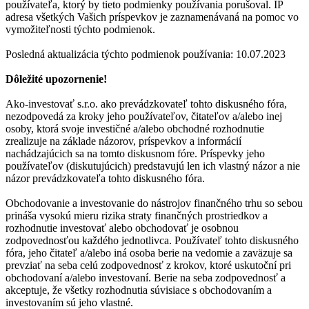
používateľa, ktorý by tieto podmienky používania porušoval. IP
adresa všetkých Vašich príspevkov je zaznamenávaná na pomoc vo
vymožiteľnosti týchto podmienok.
Posledná aktualizácia týchto podmienok používania: 10.07.2023
Dôležité upozornenie!
Ako-investovať s.r.o. ako prevádzkovateľ tohto diskusného fóra,
nezodpovedá za kroky jeho používateľov, čitateľov a/alebo inej
osoby, ktorá svoje investičné a/alebo obchodné rozhodnutie
zrealizuje na základe názorov, príspevkov a informácií
nachádzajúcich sa na tomto diskusnom fóre. Príspevky jeho
používateľov (diskutujúcich) predstavujú len ich vlastný názor a nie
názor prevádzkovateľa tohto diskusného fóra.
Obchodovanie a investovanie do nástrojov finančného trhu so sebou
prináša vysokú mieru rizika straty finančných prostriedkov a
rozhodnutie investovať alebo obchodovať je osobnou
zodpovednosťou každého jednotlivca. Používateľ tohto diskusného
fóra, jeho čitateľ a/alebo iná osoba berie na vedomie a zaväzuje sa
prevziať na seba celú zodpovednosť z krokov, ktoré uskutoční pri
obchodovaní a/alebo investovaní. Berie na seba zodpovednosť a
akceptuje, že všetky rozhodnutia súvisiace s obchodovaním a
investovaním sú jeho vlastné.