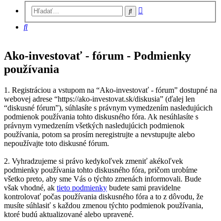
Rozšírené
Hľadať
vyhľadávanie
Hľadať
Ako-investovať - fórum - Podmienky
používania
1. Registráciou a vstupom na “Ako-investovať - fórum” dostupné na
webovej adrese “https://ako-investovat.sk/diskusia” (ďalej len
“diskusné fórum”), súhlasíte s právnym vymedzením nasledujúcich
podmienok používania tohto diskusného fóra. Ak nesúhlasíte s
právnym vymedzením všetkých nasledujúcich podmienok
používania, potom sa prosím neregistrujte a nevstupujte alebo
nepoužívajte toto diskusné fórum.
2. Vyhradzujeme si právo kedykoľvek zmeniť akékoľvek
podmienky používania tohto diskusného fóra, pričom urobíme
všetko preto, aby sme Vás o týchto zmenách informovali. Bude
však vhodné, ak
tieto podmienky
budete sami pravidelne
kontrolovať počas používania diskusného fóra a to z dôvodu, že
musíte súhlasiť s každou zmenou týchto podmienok používania,
ktoré budú aktualizované alebo upravené.