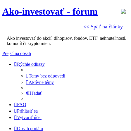
Ako-investovať - fórum
<< Späť na články
Ako investovať do akcií, dlhopisov, fondov, ETF, nehnuteľností,
komodít či krypto mien.
Prejsť na obsah
Rýchle odkazy
Temy bez odpovedí
Aktívne témy
Hľadať
FAQ
Prihlásiť sa
Vytvoriť účet
Obsah portálu