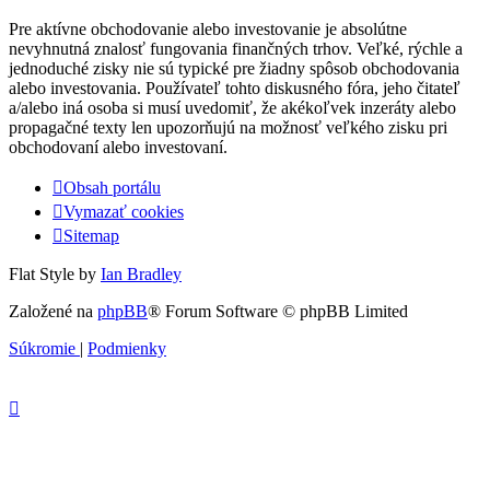
Pre aktívne obchodovanie alebo investovanie je absolútne
nevyhnutná znalosť fungovania finančných trhov. Veľké, rýchle a
jednoduché zisky nie sú typické pre žiadny spôsob obchodovania
alebo investovania. Používateľ tohto diskusného fóra, jeho čitateľ
a/alebo iná osoba si musí uvedomiť, že akékoľvek inzeráty alebo
propagačné texty len upozorňujú na možnosť veľkého zisku pri
obchodovaní alebo investovaní.
Obsah portálu
Vymazať cookies
Sitemap
Flat Style by
Ian Bradley
Založené na
phpBB
® Forum Software © phpBB Limited
Súkromie
|
Podmienky