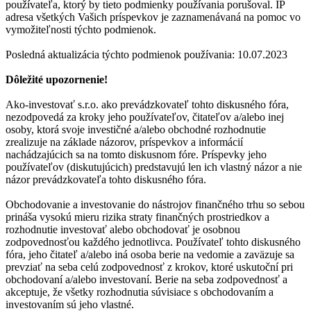
používateľa, ktorý by tieto podmienky používania porušoval. IP
adresa všetkých Vašich príspevkov je zaznamenávaná na pomoc vo
vymožiteľnosti týchto podmienok.
Posledná aktualizácia týchto podmienok používania: 10.07.2023
Dôležité upozornenie!
Ako-investovať s.r.o. ako prevádzkovateľ tohto diskusného fóra,
nezodpovedá za kroky jeho používateľov, čitateľov a/alebo inej
osoby, ktorá svoje investičné a/alebo obchodné rozhodnutie
zrealizuje na základe názorov, príspevkov a informácií
nachádzajúcich sa na tomto diskusnom fóre. Príspevky jeho
používateľov (diskutujúcich) predstavujú len ich vlastný názor a nie
názor prevádzkovateľa tohto diskusného fóra.
Obchodovanie a investovanie do nástrojov finančného trhu so sebou
prináša vysokú mieru rizika straty finančných prostriedkov a
rozhodnutie investovať alebo obchodovať je osobnou
zodpovednosťou každého jednotlivca. Používateľ tohto diskusného
fóra, jeho čitateľ a/alebo iná osoba berie na vedomie a zaväzuje sa
prevziať na seba celú zodpovednosť z krokov, ktoré uskutoční pri
obchodovaní a/alebo investovaní. Berie na seba zodpovednosť a
akceptuje, že všetky rozhodnutia súvisiace s obchodovaním a
investovaním sú jeho vlastné.