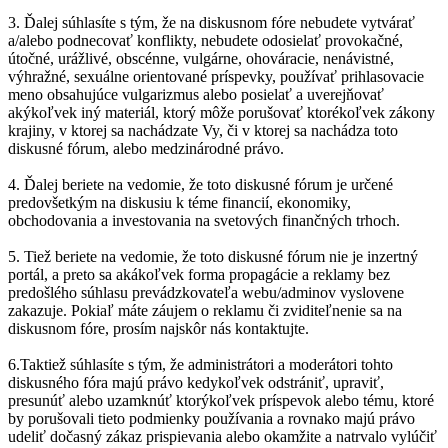
3. Ďalej súhlasíte s tým, že na diskusnom fóre nebudete vytvárať
a/alebo podnecovať konflikty, nebudete odosielať provokačné,
útočné, urážlivé, obscénne, vulgárne, ohováracie, nenávistné,
výhražné, sexuálne orientované príspevky, používať prihlasovacie
meno obsahujúce vulgarizmus alebo posielať a uverejňovať
akýkoľvek iný materiál, ktorý môže porušovať ktorékoľvek zákony
krajiny, v ktorej sa nachádzate Vy, či v ktorej sa nachádza toto
diskusné fórum, alebo medzinárodné právo.
4. Ďalej beriete na vedomie, že toto diskusné fórum je určené
predovšetkým na diskusiu k téme financií, ekonomiky,
obchodovania a investovania na svetových finančných trhoch.
5. Tiež beriete na vedomie, že toto diskusné fórum nie je inzertný
portál, a preto sa akákoľvek forma propagácie a reklamy bez
predošlého súhlasu prevádzkovateľa webu/adminov vyslovene
zakazuje. Pokiaľ máte záujem o reklamu či zviditeľnenie sa na
diskusnom fóre, prosím najskôr nás kontaktujte.
6.Taktiež súhlasíte s tým, že administrátori a moderátori tohto
diskusného fóra majú právo kedykoľvek odstrániť, upraviť,
presunúť alebo uzamknúť ktorýkoľvek príspevok alebo tému, ktoré
by porušovali tieto podmienky používania a rovnako majú právo
udeliť dočasný zákaz prispievania alebo okamžite a natrvalo vylúčiť