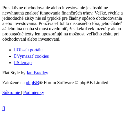
Pre aktívne obchodovanie alebo investovanie je absolútne
nevyhnutná znalosť fungovania finančných trhov. Veľké, rýchle a
jednoduché zisky nie sú typické pre žiadny spôsob obchodovania
alebo investovania. Používateľ tohto diskusného fóra, jeho čitateľ
a/alebo iná osoba si musí uvedomiť, že akékoľvek inzeráty alebo
propagačné texty len upozorňujú na možnosť veľkého zisku pri
obchodovaní alebo investovaní.
Obsah portálu
Vymazať cookies
Sitemap
Flat Style by
Ian Bradley
Založené na
phpBB
® Forum Software © phpBB Limited
Súkromie
|
Podmienky