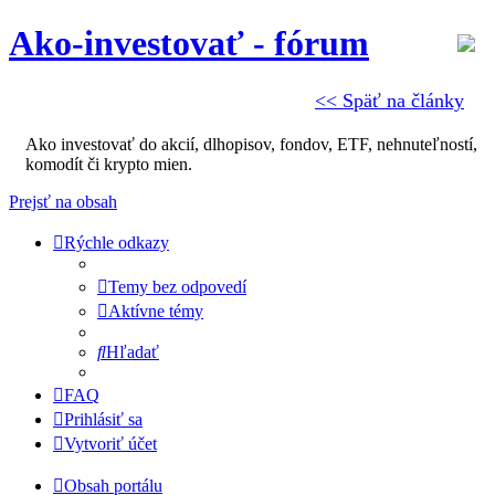
Ako-investovať - fórum
<< Späť na články
Ako investovať do akcií, dlhopisov, fondov, ETF, nehnuteľností,
komodít či krypto mien.
Prejsť na obsah
Rýchle odkazy
Temy bez odpovedí
Aktívne témy
Hľadať
FAQ
Prihlásiť sa
Vytvoriť účet
Obsah portálu