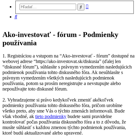
Rozšírené
Hľadať
vyhľadávanie
Hľadať
Ako-investovať - fórum - Podmienky
používania
1. Registráciou a vstupom na “Ako-investovať - fórum” dostupné na
webovej adrese “https://ako-investovat.sk/diskusia” (ďalej len
“diskusné fórum”), súhlasíte s právnym vymedzením nasledujúcich
podmienok používania tohto diskusného fóra. Ak nesúhlasíte s
právnym vymedzením všetkých nasledujúcich podmienok
používania, potom sa prosím neregistrujte a nevstupujte alebo
nepoužívajte toto diskusné fórum.
2. Vyhradzujeme si právo kedykoľvek zmeniť akékoľvek
podmienky používania tohto diskusného fóra, pričom urobíme
všetko preto, aby sme Vás o týchto zmenách informovali. Bude
však vhodné, ak
tieto podmienky
budete sami pravidelne
kontrolovať počas používania diskusného fóra a to z dôvodu, že
musíte súhlasiť s každou zmenou týchto podmienok používania,
ktoré budú aktualizované alebo upravené.