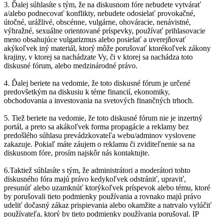
3. Ďalej súhlasíte s tým, že na diskusnom fóre nebudete vytvárať
a/alebo podnecovať konflikty, nebudete odosielať provokačné,
útočné, urážlivé, obscénne, vulgárne, ohováracie, nenávistné,
výhražné, sexuálne orientované príspevky, používať prihlasovacie
meno obsahujúce vulgarizmus alebo posielať a uverejňovať
akýkoľvek iný materiál, ktorý môže porušovať ktorékoľvek zákony
krajiny, v ktorej sa nachádzate Vy, či v ktorej sa nachádza toto
diskusné fórum, alebo medzinárodné právo.
4. Ďalej beriete na vedomie, že toto diskusné fórum je určené
predovšetkým na diskusiu k téme financií, ekonomiky,
obchodovania a investovania na svetových finančných trhoch.
5. Tiež beriete na vedomie, že toto diskusné fórum nie je inzertný
portál, a preto sa akákoľvek forma propagácie a reklamy bez
predošlého súhlasu prevádzkovateľa webu/adminov vyslovene
zakazuje. Pokiaľ máte záujem o reklamu či zviditeľnenie sa na
diskusnom fóre, prosím najskôr nás kontaktujte.
6.Taktiež súhlasíte s tým, že administrátori a moderátori tohto
diskusného fóra majú právo kedykoľvek odstrániť, upraviť,
presunúť alebo uzamknúť ktorýkoľvek príspevok alebo tému, ktoré
by porušovali tieto podmienky používania a rovnako majú právo
udeliť dočasný zákaz prispievania alebo okamžite a natrvalo vylúčiť
používateľa, ktorý by tieto podmienky používania porušoval. IP