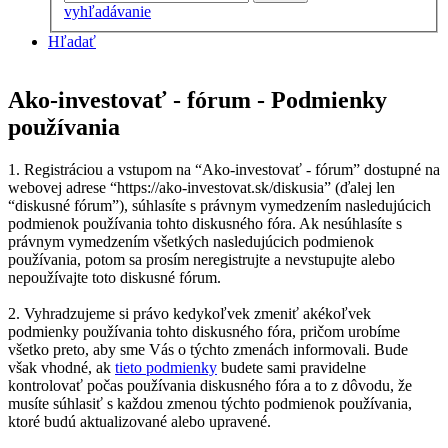
vyhľadávanie
Hľadať
Ako-investovať - fórum - Podmienky
používania
1. Registráciou a vstupom na “Ako-investovať - fórum” dostupné na
webovej adrese “https://ako-investovat.sk/diskusia” (ďalej len
“diskusné fórum”), súhlasíte s právnym vymedzením nasledujúcich
podmienok používania tohto diskusného fóra. Ak nesúhlasíte s
právnym vymedzením všetkých nasledujúcich podmienok
používania, potom sa prosím neregistrujte a nevstupujte alebo
nepoužívajte toto diskusné fórum.
2. Vyhradzujeme si právo kedykoľvek zmeniť akékoľvek
podmienky používania tohto diskusného fóra, pričom urobíme
všetko preto, aby sme Vás o týchto zmenách informovali. Bude
však vhodné, ak
tieto podmienky
budete sami pravidelne
kontrolovať počas používania diskusného fóra a to z dôvodu, že
musíte súhlasiť s každou zmenou týchto podmienok používania,
ktoré budú aktualizované alebo upravené.