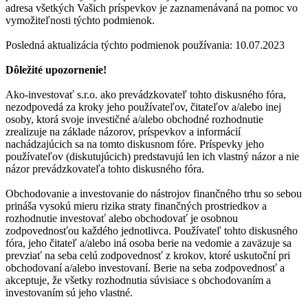
adresa všetkých Vašich príspevkov je zaznamenávaná na pomoc vo
vymožiteľnosti týchto podmienok.
Posledná aktualizácia týchto podmienok používania: 10.07.2023
Dôležité upozornenie!
Ako-investovať s.r.o. ako prevádzkovateľ tohto diskusného fóra,
nezodpovedá za kroky jeho používateľov, čitateľov a/alebo inej
osoby, ktorá svoje investičné a/alebo obchodné rozhodnutie
zrealizuje na základe názorov, príspevkov a informácií
nachádzajúcich sa na tomto diskusnom fóre. Príspevky jeho
používateľov (diskutujúcich) predstavujú len ich vlastný názor a nie
názor prevádzkovateľa tohto diskusného fóra.
Obchodovanie a investovanie do nástrojov finančného trhu so sebou
prináša vysokú mieru rizika straty finančných prostriedkov a
rozhodnutie investovať alebo obchodovať je osobnou
zodpovednosťou každého jednotlivca. Používateľ tohto diskusného
fóra, jeho čitateľ a/alebo iná osoba berie na vedomie a zaväzuje sa
prevziať na seba celú zodpovednosť z krokov, ktoré uskutoční pri
obchodovaní a/alebo investovaní. Berie na seba zodpovednosť a
akceptuje, že všetky rozhodnutia súvisiace s obchodovaním a
investovaním sú jeho vlastné.