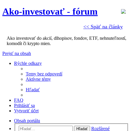
Ako-investovať - fórum
<< Späť na články
Ako investovať do akcií, dlhopisov, fondov, ETF, nehnuteľností,
komodít či krypto mien.
Prejsť na obsah
Rýchle odkazy
Temy bez odpovedí
Aktívne témy
Hľadať
FAQ
Prihlásiť sa
Vytvoriť účet
Obsah portálu
Rozšírené
Hľadať