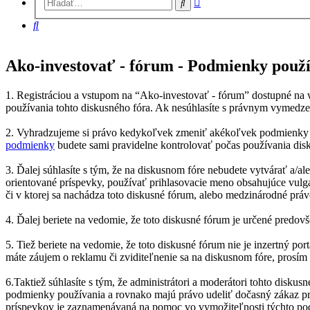
Hľadať
vyhľadávanie
Hľadať
Ako-investovať - fórum - Podmienky použ
1. Registráciou a vstupom na “Ako-investovať - fórum” dostupné na w
používania tohto diskusného fóra. Ak nesúhlasíte s právnym vymedzen
2. Vyhradzujeme si právo kedykoľvek zmeniť akékoľvek podmienky p
podmienky
budete sami pravidelne kontrolovať počas používania disk
3. Ďalej súhlasíte s tým, že na diskusnom fóre nebudete vytvárať a/a
orientované príspevky, používať prihlasovacie meno obsahujúce vulga
či v ktorej sa nachádza toto diskusné fórum, alebo medzinárodné práv
4. Ďalej beriete na vedomie, že toto diskusné fórum je určené predo
5. Tiež beriete na vedomie, že toto diskusné fórum nie je inzertný 
máte záujem o reklamu či zviditeľnenie sa na diskusnom fóre, prosím 
6.Taktiež súhlasíte s tým, že administrátori a moderátori tohto disk
podmienky používania a rovnako majú právo udeliť dočasný zákaz pris
príspevkov je zaznamenávaná na pomoc vo vymožiteľnosti týchto p