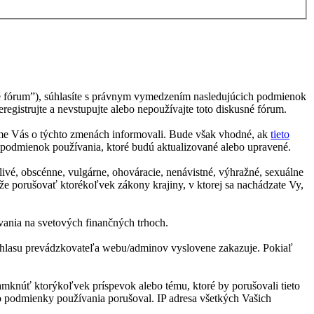
sné fórum”), súhlasíte s právnym vymedzením nasledujúcich podmienok
gistrujte a nevstupujte alebo nepoužívajte toto diskusné fórum.
me Vás o týchto zmenách informovali. Bude však vhodné, ak
tieto
 podmienok používania, ktoré budú aktualizované alebo upravené.
livé, obscénne, vulgárne, ohováracie, nenávistné, výhražné, sexuálne
že porušovať ktorékoľvek zákony krajiny, v ktorej sa nachádzate Vy,
ovania na svetových finančných trhoch.
o súhlasu prevádzkovateľa webu/adminov vyslovene zakazuje. Pokiaľ
zamknúť ktorýkoľvek príspevok alebo tému, ktoré by porušovali tieto
to podmienky používania porušoval. IP adresa všetkých Vašich