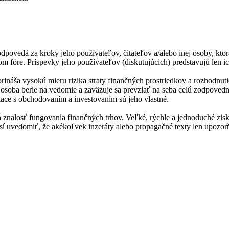
dpovedá za kroky jeho používateľov, čitateľov a/alebo inej osoby, ktor
m fóre. Príspevky jeho používateľov (diskutujúcich) predstavujú len ic
prináša vysokú mieru rizika straty finančných prostriedkov a rozhodn
ná osoba berie na vedomie a zaväzuje sa prevziať na seba celú zodpoved
iace s obchodovaním a investovaním sú jeho vlastné.
 znalosť fungovania finančných trhov. Veľké, rýchle a jednoduché zisk
 musí uvedomiť, že akékoľvek inzeráty alebo propagačné texty len upoz