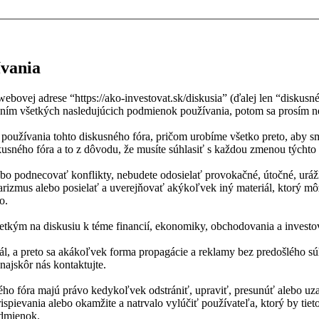
ívania
ebovej adrese “https://ako-investovat.sk/diskusia” (ďalej len “disku
ím všetkých nasledujúcich podmienok používania, potom sa prosím nere
oužívania tohto diskusného fóra, pričom urobíme všetko preto, aby s
usného fóra a to z dôvodu, že musíte súhlasiť s každou zmenou týchto
lebo podnecovať konflikty, nebudete odosielať provokačné, útočné, uráž
rizmus alebo posielať a uverejňovať akýkoľvek iný materiál, ktorý mô
o.
všetkým na diskusiu k téme financií, ekonomiky, obchodovania a invest
portál, a preto sa akákoľvek forma propagácie a reklamy bez predošléh
najskôr nás kontaktujte.
usného fóra majú právo kedykoľvek odstrániť, upraviť, presunúť alebo u
pievania alebo okamžite a natrvalo vylúčiť používateľa, ktorý by tie
odmienok.