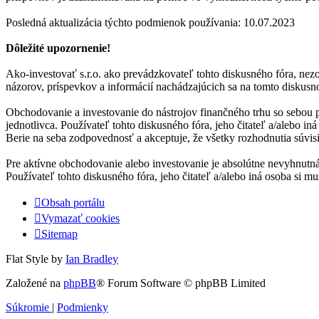
Posledná aktualizácia týchto podmienok používania: 10.07.2023
Dôležité upozornenie!
Ako-investovať s.r.o. ako prevádzkovateľ tohto diskusného fóra, nezo
názorov, príspevkov a informácií nachádzajúcich sa na tomto diskusno
Obchodovanie a investovanie do nástrojov finančného trhu so sebou 
jednotlivca. Používateľ tohto diskusného fóra, jeho čitateľ a/alebo i
Berie na seba zodpovednosť a akceptuje, že všetky rozhodnutia súvis
Pre aktívne obchodovanie alebo investovanie je absolútne nevyhnutná
Používateľ tohto diskusného fóra, jeho čitateľ a/alebo iná osoba si
Obsah portálu
Vymazať cookies
Sitemap
Flat Style by
Ian Bradley
Založené na
phpBB
® Forum Software © phpBB Limited
Súkromie
|
Podmienky