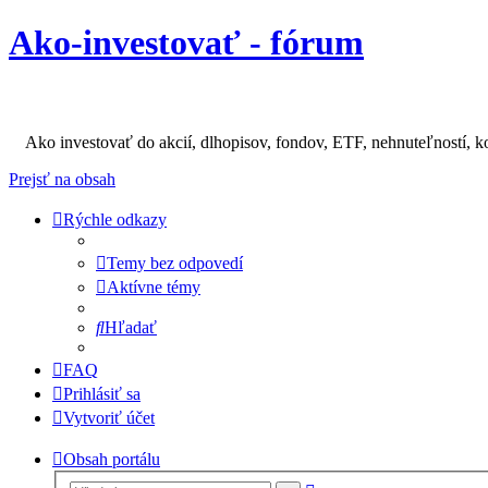
Ako-investovať - fórum
Ako investovať do akcií, dlhopisov, fondov, ETF, nehnuteľností, k
Prejsť na obsah
Rýchle odkazy
Temy bez odpovedí
Aktívne témy
Hľadať
FAQ
Prihlásiť sa
Vytvoriť účet
Obsah portálu
Rozšírené