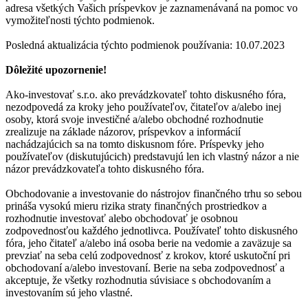
adresa všetkých Vašich príspevkov je zaznamenávaná na pomoc vo
vymožiteľnosti týchto podmienok.
Posledná aktualizácia týchto podmienok používania: 10.07.2023
Dôležité upozornenie!
Ako-investovať s.r.o. ako prevádzkovateľ tohto diskusného fóra,
nezodpovedá za kroky jeho používateľov, čitateľov a/alebo inej
osoby, ktorá svoje investičné a/alebo obchodné rozhodnutie
zrealizuje na základe názorov, príspevkov a informácií
nachádzajúcich sa na tomto diskusnom fóre. Príspevky jeho
používateľov (diskutujúcich) predstavujú len ich vlastný názor a nie
názor prevádzkovateľa tohto diskusného fóra.
Obchodovanie a investovanie do nástrojov finančného trhu so sebou
prináša vysokú mieru rizika straty finančných prostriedkov a
rozhodnutie investovať alebo obchodovať je osobnou
zodpovednosťou každého jednotlivca. Používateľ tohto diskusného
fóra, jeho čitateľ a/alebo iná osoba berie na vedomie a zaväzuje sa
prevziať na seba celú zodpovednosť z krokov, ktoré uskutoční pri
obchodovaní a/alebo investovaní. Berie na seba zodpovednosť a
akceptuje, že všetky rozhodnutia súvisiace s obchodovaním a
investovaním sú jeho vlastné.