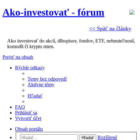
Ako-investovať - fórum
<< Späť na články
Ako investovať do akcií, dlhopisov, fondov, ETF, nehnuteľností,
komodít či krypto mien.
Prejsť na obsah
Rýchle odkazy
Temy bez odpovedí
Aktívne témy
Hľadať
FAQ
Prihlásiť sa
Vytvoriť účet
Obsah portálu
Rozšírené
Hľadať