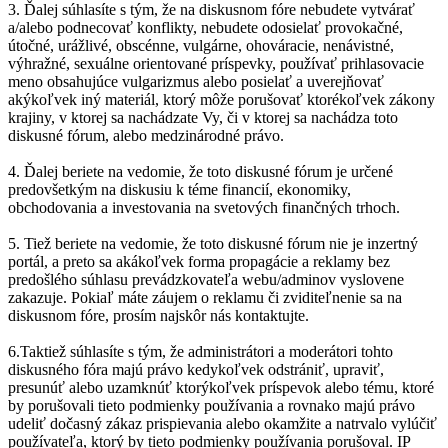
3. Ďalej súhlasíte s tým, že na diskusnom fóre nebudete vytvárať
a/alebo podnecovať konflikty, nebudete odosielať provokačné,
útočné, urážlivé, obscénne, vulgárne, ohováracie, nenávistné,
výhražné, sexuálne orientované príspevky, používať prihlasovacie
meno obsahujúce vulgarizmus alebo posielať a uverejňovať
akýkoľvek iný materiál, ktorý môže porušovať ktorékoľvek zákony
krajiny, v ktorej sa nachádzate Vy, či v ktorej sa nachádza toto
diskusné fórum, alebo medzinárodné právo.
4. Ďalej beriete na vedomie, že toto diskusné fórum je určené
predovšetkým na diskusiu k téme financií, ekonomiky,
obchodovania a investovania na svetových finančných trhoch.
5. Tiež beriete na vedomie, že toto diskusné fórum nie je inzertný
portál, a preto sa akákoľvek forma propagácie a reklamy bez
predošlého súhlasu prevádzkovateľa webu/adminov vyslovene
zakazuje. Pokiaľ máte záujem o reklamu či zviditeľnenie sa na
diskusnom fóre, prosím najskôr nás kontaktujte.
6.Taktiež súhlasíte s tým, že administrátori a moderátori tohto
diskusného fóra majú právo kedykoľvek odstrániť, upraviť,
presunúť alebo uzamknúť ktorýkoľvek príspevok alebo tému, ktoré
by porušovali tieto podmienky používania a rovnako majú právo
udeliť dočasný zákaz prispievania alebo okamžite a natrvalo vylúčiť
používateľa, ktorý by tieto podmienky používania porušoval. IP