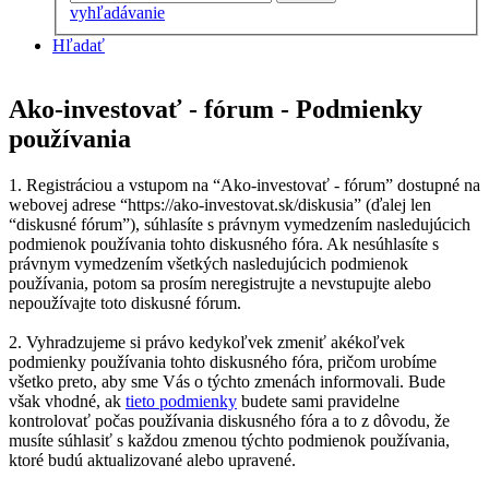
vyhľadávanie
Hľadať
Ako-investovať - fórum - Podmienky
používania
1. Registráciou a vstupom na “Ako-investovať - fórum” dostupné na
webovej adrese “https://ako-investovat.sk/diskusia” (ďalej len
“diskusné fórum”), súhlasíte s právnym vymedzením nasledujúcich
podmienok používania tohto diskusného fóra. Ak nesúhlasíte s
právnym vymedzením všetkých nasledujúcich podmienok
používania, potom sa prosím neregistrujte a nevstupujte alebo
nepoužívajte toto diskusné fórum.
2. Vyhradzujeme si právo kedykoľvek zmeniť akékoľvek
podmienky používania tohto diskusného fóra, pričom urobíme
všetko preto, aby sme Vás o týchto zmenách informovali. Bude
však vhodné, ak
tieto podmienky
budete sami pravidelne
kontrolovať počas používania diskusného fóra a to z dôvodu, že
musíte súhlasiť s každou zmenou týchto podmienok používania,
ktoré budú aktualizované alebo upravené.