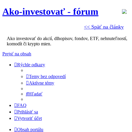
Ako-investovať - fórum
<< Späť na články
Ako investovať do akcií, dlhopisov, fondov, ETF, nehnuteľností,
komodít či krypto mien.
Prejsť na obsah
Rýchle odkazy
Temy bez odpovedí
Aktívne témy
Hľadať
FAQ
Prihlásiť sa
Vytvoriť účet
Obsah portálu