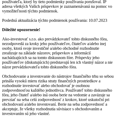
používateľa, ktorý by tieto podmienky používania porušoval. IP
adresa všetkých Vašich príspevkov je zaznamenávaná na pomoc vo
vymožiteľnosti týchto podmienok.
Posledná aktualizácia týchto podmienok používania: 10.07.2023
Dôležité upozornenie!
Ako-investovať s.r.o. ako prevádzkovateľ tohto diskusného fóra,
nezodpovedá za kroky jeho používateľov, čitateľov a/alebo inej
osoby, ktorá svoje investičné a/alebo obchodné rozhodnutie
zrealizuje na základe názorov, príspevkov a informácií
nachádzajúcich sa na tomto diskusnom fóre. Príspevky jeho
používateľov (diskutujúcich) predstavujú len ich vlastný názor a nie
názor prevádzkovateľa tohto diskusného fóra.
Obchodovanie a investovanie do nástrojov finančného trhu so sebou
prináša vysokú mieru rizika straty finančných prostriedkov a
rozhodnutie investovať alebo obchodovať je osobnou
zodpovednosťou každého jednotlivca. Používateľ tohto diskusného
fóra, jeho čitateľ a/alebo iná osoba berie na vedomie a zaväzuje sa
prevziať na seba celú zodpovednosť z krokov, ktoré uskutoční pri
obchodovaní a/alebo investovaní. Berie na seba zodpovednosť a
akceptuje, že všetky rozhodnutia súvisiace s obchodovaním a
investovaním sú jeho vlastné.