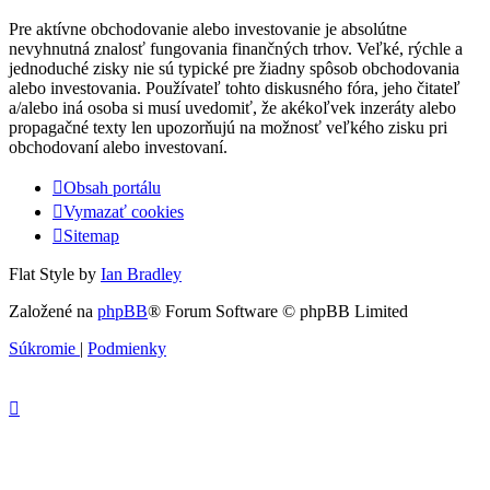
Pre aktívne obchodovanie alebo investovanie je absolútne
nevyhnutná znalosť fungovania finančných trhov. Veľké, rýchle a
jednoduché zisky nie sú typické pre žiadny spôsob obchodovania
alebo investovania. Používateľ tohto diskusného fóra, jeho čitateľ
a/alebo iná osoba si musí uvedomiť, že akékoľvek inzeráty alebo
propagačné texty len upozorňujú na možnosť veľkého zisku pri
obchodovaní alebo investovaní.
Obsah portálu
Vymazať cookies
Sitemap
Flat Style by
Ian Bradley
Založené na
phpBB
® Forum Software © phpBB Limited
Súkromie
|
Podmienky