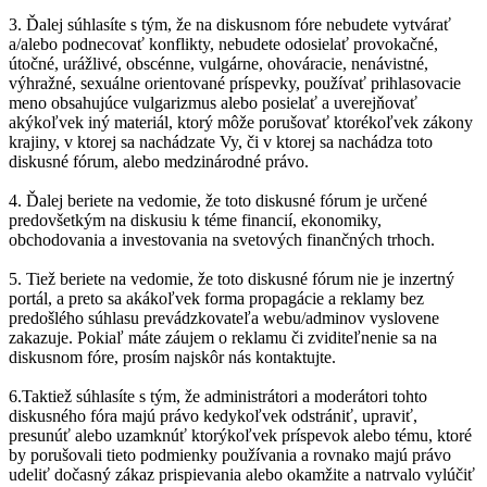
3. Ďalej súhlasíte s tým, že na diskusnom fóre nebudete vytvárať
a/alebo podnecovať konflikty, nebudete odosielať provokačné,
útočné, urážlivé, obscénne, vulgárne, ohováracie, nenávistné,
výhražné, sexuálne orientované príspevky, používať prihlasovacie
meno obsahujúce vulgarizmus alebo posielať a uverejňovať
akýkoľvek iný materiál, ktorý môže porušovať ktorékoľvek zákony
krajiny, v ktorej sa nachádzate Vy, či v ktorej sa nachádza toto
diskusné fórum, alebo medzinárodné právo.
4. Ďalej beriete na vedomie, že toto diskusné fórum je určené
predovšetkým na diskusiu k téme financií, ekonomiky,
obchodovania a investovania na svetových finančných trhoch.
5. Tiež beriete na vedomie, že toto diskusné fórum nie je inzertný
portál, a preto sa akákoľvek forma propagácie a reklamy bez
predošlého súhlasu prevádzkovateľa webu/adminov vyslovene
zakazuje. Pokiaľ máte záujem o reklamu či zviditeľnenie sa na
diskusnom fóre, prosím najskôr nás kontaktujte.
6.Taktiež súhlasíte s tým, že administrátori a moderátori tohto
diskusného fóra majú právo kedykoľvek odstrániť, upraviť,
presunúť alebo uzamknúť ktorýkoľvek príspevok alebo tému, ktoré
by porušovali tieto podmienky používania a rovnako majú právo
udeliť dočasný zákaz prispievania alebo okamžite a natrvalo vylúčiť