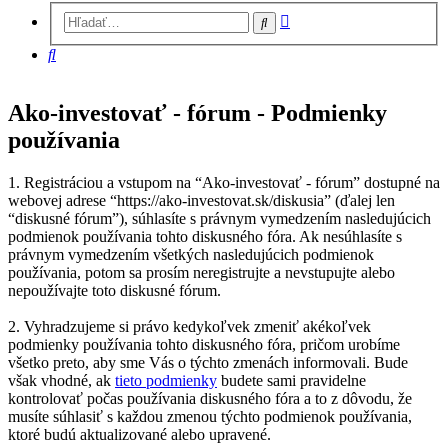
Rozšírené
Hľadať
vyhľadávanie
Hľadať
Ako-investovať - fórum - Podmienky
používania
1. Registráciou a vstupom na “Ako-investovať - fórum” dostupné na
webovej adrese “https://ako-investovat.sk/diskusia” (ďalej len
“diskusné fórum”), súhlasíte s právnym vymedzením nasledujúcich
podmienok používania tohto diskusného fóra. Ak nesúhlasíte s
právnym vymedzením všetkých nasledujúcich podmienok
používania, potom sa prosím neregistrujte a nevstupujte alebo
nepoužívajte toto diskusné fórum.
2. Vyhradzujeme si právo kedykoľvek zmeniť akékoľvek
podmienky používania tohto diskusného fóra, pričom urobíme
všetko preto, aby sme Vás o týchto zmenách informovali. Bude
však vhodné, ak
tieto podmienky
budete sami pravidelne
kontrolovať počas používania diskusného fóra a to z dôvodu, že
musíte súhlasiť s každou zmenou týchto podmienok používania,
ktoré budú aktualizované alebo upravené.