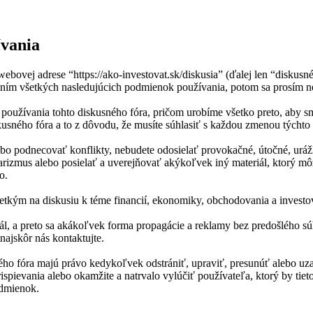
ívania
ebovej adrese “https://ako-investovat.sk/diskusia” (ďalej len “disku
ím všetkých nasledujúcich podmienok používania, potom sa prosím nere
oužívania tohto diskusného fóra, pričom urobíme všetko preto, aby s
usného fóra a to z dôvodu, že musíte súhlasiť s každou zmenou týchto
lebo podnecovať konflikty, nebudete odosielať provokačné, útočné, uráž
rizmus alebo posielať a uverejňovať akýkoľvek iný materiál, ktorý mô
o.
všetkým na diskusiu k téme financií, ekonomiky, obchodovania a invest
portál, a preto sa akákoľvek forma propagácie a reklamy bez predošléh
najskôr nás kontaktujte.
usného fóra majú právo kedykoľvek odstrániť, upraviť, presunúť alebo u
pievania alebo okamžite a natrvalo vylúčiť používateľa, ktorý by tie
odmienok.