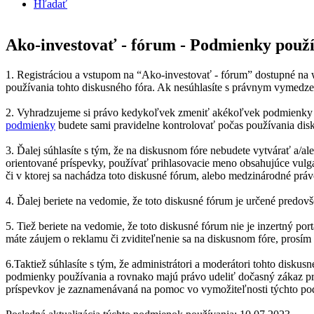
Hľadať
Ako-investovať - fórum - Podmienky použ
1. Registráciou a vstupom na “Ako-investovať - fórum” dostupné na w
používania tohto diskusného fóra. Ak nesúhlasíte s právnym vymedzen
2. Vyhradzujeme si právo kedykoľvek zmeniť akékoľvek podmienky p
podmienky
budete sami pravidelne kontrolovať počas používania disk
3. Ďalej súhlasíte s tým, že na diskusnom fóre nebudete vytvárať a/a
orientované príspevky, používať prihlasovacie meno obsahujúce vulga
či v ktorej sa nachádza toto diskusné fórum, alebo medzinárodné práv
4. Ďalej beriete na vedomie, že toto diskusné fórum je určené predo
5. Tiež beriete na vedomie, že toto diskusné fórum nie je inzertný 
máte záujem o reklamu či zviditeľnenie sa na diskusnom fóre, prosím 
6.Taktiež súhlasíte s tým, že administrátori a moderátori tohto disk
podmienky používania a rovnako majú právo udeliť dočasný zákaz pris
príspevkov je zaznamenávaná na pomoc vo vymožiteľnosti týchto p