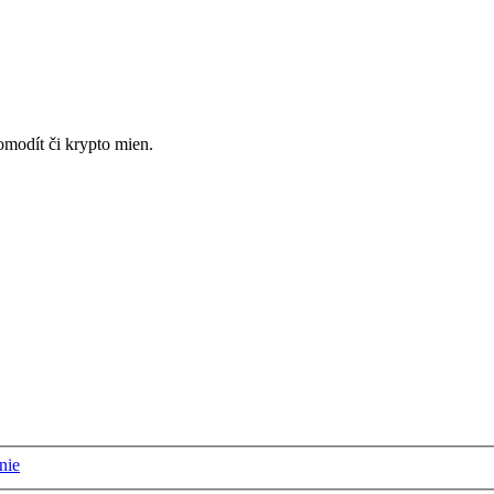
omodít či krypto mien.
nie