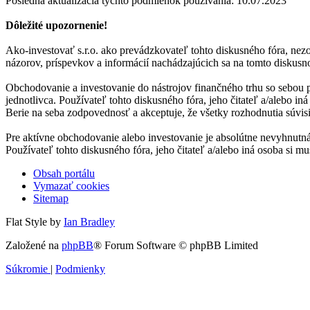
Posledná aktualizácia týchto podmienok používania: 10.07.2023
Dôležité upozornenie!
Ako-investovať s.r.o. ako prevádzkovateľ tohto diskusného fóra, nezo
názorov, príspevkov a informácií nachádzajúcich sa na tomto diskusno
Obchodovanie a investovanie do nástrojov finančného trhu so sebou 
jednotlivca. Používateľ tohto diskusného fóra, jeho čitateľ a/alebo i
Berie na seba zodpovednosť a akceptuje, že všetky rozhodnutia súvis
Pre aktívne obchodovanie alebo investovanie je absolútne nevyhnutná
Používateľ tohto diskusného fóra, jeho čitateľ a/alebo iná osoba si
Obsah portálu
Vymazať cookies
Sitemap
Flat Style by
Ian Bradley
Založené na
phpBB
® Forum Software © phpBB Limited
Súkromie
|
Podmienky