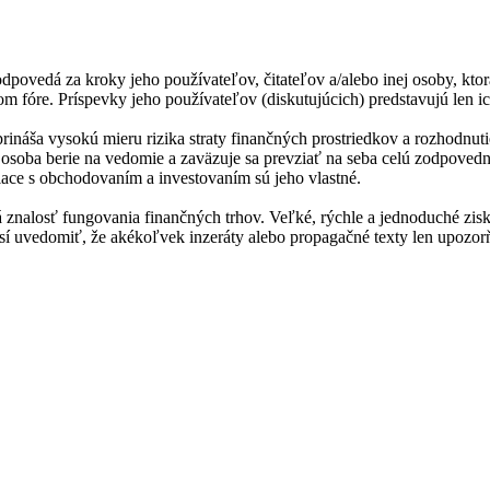
dpovedá za kroky jeho používateľov, čitateľov a/alebo inej osoby, ktor
m fóre. Príspevky jeho používateľov (diskutujúcich) predstavujú len ic
prináša vysokú mieru rizika straty finančných prostriedkov a rozhodn
ná osoba berie na vedomie a zaväzuje sa prevziať na seba celú zodpoved
iace s obchodovaním a investovaním sú jeho vlastné.
 znalosť fungovania finančných trhov. Veľké, rýchle a jednoduché zisk
 musí uvedomiť, že akékoľvek inzeráty alebo propagačné texty len upoz