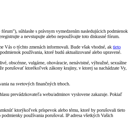
sné fórum”), súhlasíte s právnym vymedzením nasledujúcich podmienok
gistrujte a nevstupujte alebo nepoužívajte toto diskusné fórum.
me Vás o týchto zmenách informovali. Bude však vhodné, ak
tieto
 podmienok používania, ktoré budú aktualizované alebo upravené.
livé, obscénne, vulgárne, ohováracie, nenávistné, výhražné, sexuálne
že porušovať ktorékoľvek zákony krajiny, v ktorej sa nachádzate Vy,
ovania na svetových finančných trhoch.
o súhlasu prevádzkovateľa webu/adminov vyslovene zakazuje. Pokiaľ
zamknúť ktorýkoľvek príspevok alebo tému, ktoré by porušovali tieto
to podmienky používania porušoval. IP adresa všetkých Vašich