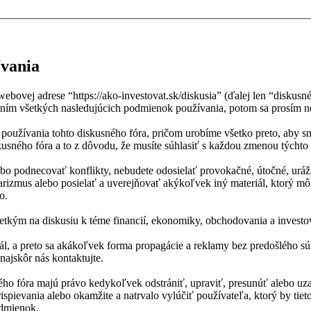
ívania
ebovej adrese “https://ako-investovat.sk/diskusia” (ďalej len “disku
ím všetkých nasledujúcich podmienok používania, potom sa prosím nere
oužívania tohto diskusného fóra, pričom urobíme všetko preto, aby s
usného fóra a to z dôvodu, že musíte súhlasiť s každou zmenou týchto
lebo podnecovať konflikty, nebudete odosielať provokačné, útočné, uráž
rizmus alebo posielať a uverejňovať akýkoľvek iný materiál, ktorý mô
o.
všetkým na diskusiu k téme financií, ekonomiky, obchodovania a invest
portál, a preto sa akákoľvek forma propagácie a reklamy bez predošléh
najskôr nás kontaktujte.
usného fóra majú právo kedykoľvek odstrániť, upraviť, presunúť alebo u
pievania alebo okamžite a natrvalo vylúčiť používateľa, ktorý by tie
odmienok.