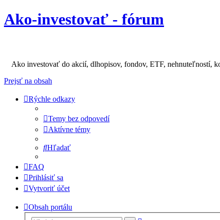
Ako-investovať - fórum
Ako investovať do akcií, dlhopisov, fondov, ETF, nehnuteľností, k
Prejsť na obsah
Rýchle odkazy
Temy bez odpovedí
Aktívne témy
Hľadať
FAQ
Prihlásiť sa
Vytvoriť účet
Obsah portálu
Rozšírené