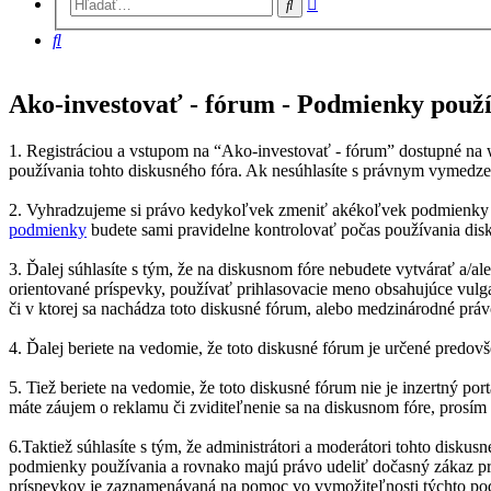
Hľadať
vyhľadávanie
Hľadať
Ako-investovať - fórum - Podmienky použ
1. Registráciou a vstupom na “Ako-investovať - fórum” dostupné na w
používania tohto diskusného fóra. Ak nesúhlasíte s právnym vymedzen
2. Vyhradzujeme si právo kedykoľvek zmeniť akékoľvek podmienky p
podmienky
budete sami pravidelne kontrolovať počas používania disk
3. Ďalej súhlasíte s tým, že na diskusnom fóre nebudete vytvárať a/a
orientované príspevky, používať prihlasovacie meno obsahujúce vulga
či v ktorej sa nachádza toto diskusné fórum, alebo medzinárodné práv
4. Ďalej beriete na vedomie, že toto diskusné fórum je určené predo
5. Tiež beriete na vedomie, že toto diskusné fórum nie je inzertný 
máte záujem o reklamu či zviditeľnenie sa na diskusnom fóre, prosím 
6.Taktiež súhlasíte s tým, že administrátori a moderátori tohto disk
podmienky používania a rovnako majú právo udeliť dočasný zákaz pris
príspevkov je zaznamenávaná na pomoc vo vymožiteľnosti týchto p