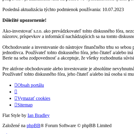
Posledná aktualizácia týchto podmienok používania: 10.07.2023
Dôležité upozornenie!
Ako-investovať s.r.o. ako prevádzkovateľ tohto diskusného fóra, nezo
názorov, príspevkov a informácií nachádzajúcich sa na tomto diskusno
Obchodovanie a investovanie do nástrojov finančného trhu so sebou 
jednotlivca. Používateľ tohto diskusného fóra, jeho čitateľ a/alebo i
Berie na seba zodpovednosť a akceptuje, že všetky rozhodnutia súvis
Pre aktívne obchodovanie alebo investovanie je absolútne nevyhnutná
Používateľ tohto diskusného fóra, jeho čitateľ a/alebo iná osoba si
Obsah portálu
Vymazať cookies
Sitemap
Flat Style by
Ian Bradley
Založené na
phpBB
® Forum Software © phpBB Limited