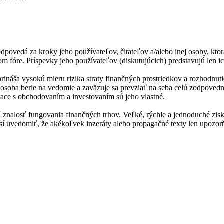
dpovedá za kroky jeho používateľov, čitateľov a/alebo inej osoby, ktor
m fóre. Príspevky jeho používateľov (diskutujúcich) predstavujú len ic
prináša vysokú mieru rizika straty finančných prostriedkov a rozhodn
ná osoba berie na vedomie a zaväzuje sa prevziať na seba celú zodpoved
iace s obchodovaním a investovaním sú jeho vlastné.
 znalosť fungovania finančných trhov. Veľké, rýchle a jednoduché zisk
 musí uvedomiť, že akékoľvek inzeráty alebo propagačné texty len upoz