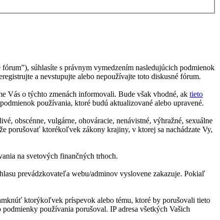
sné fórum”), súhlasíte s právnym vymedzením nasledujúcich podmienok
gistrujte a nevstupujte alebo nepoužívajte toto diskusné fórum.
me Vás o týchto zmenách informovali. Bude však vhodné, ak
tieto
 podmienok používania, ktoré budú aktualizované alebo upravené.
livé, obscénne, vulgárne, ohováracie, nenávistné, výhražné, sexuálne
že porušovať ktorékoľvek zákony krajiny, v ktorej sa nachádzate Vy,
ovania na svetových finančných trhoch.
o súhlasu prevádzkovateľa webu/adminov vyslovene zakazuje. Pokiaľ
zamknúť ktorýkoľvek príspevok alebo tému, ktoré by porušovali tieto
to podmienky používania porušoval. IP adresa všetkých Vašich