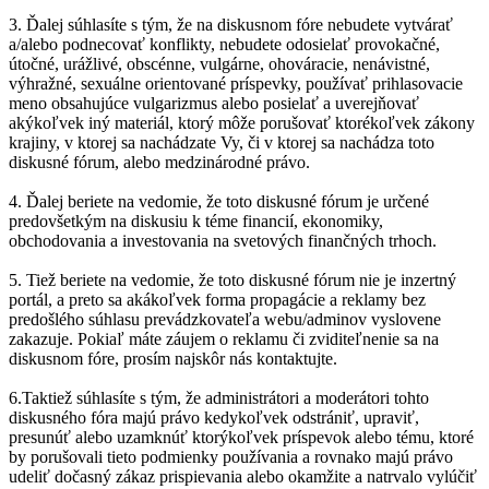
3. Ďalej súhlasíte s tým, že na diskusnom fóre nebudete vytvárať
a/alebo podnecovať konflikty, nebudete odosielať provokačné,
útočné, urážlivé, obscénne, vulgárne, ohováracie, nenávistné,
výhražné, sexuálne orientované príspevky, používať prihlasovacie
meno obsahujúce vulgarizmus alebo posielať a uverejňovať
akýkoľvek iný materiál, ktorý môže porušovať ktorékoľvek zákony
krajiny, v ktorej sa nachádzate Vy, či v ktorej sa nachádza toto
diskusné fórum, alebo medzinárodné právo.
4. Ďalej beriete na vedomie, že toto diskusné fórum je určené
predovšetkým na diskusiu k téme financií, ekonomiky,
obchodovania a investovania na svetových finančných trhoch.
5. Tiež beriete na vedomie, že toto diskusné fórum nie je inzertný
portál, a preto sa akákoľvek forma propagácie a reklamy bez
predošlého súhlasu prevádzkovateľa webu/adminov vyslovene
zakazuje. Pokiaľ máte záujem o reklamu či zviditeľnenie sa na
diskusnom fóre, prosím najskôr nás kontaktujte.
6.Taktiež súhlasíte s tým, že administrátori a moderátori tohto
diskusného fóra majú právo kedykoľvek odstrániť, upraviť,
presunúť alebo uzamknúť ktorýkoľvek príspevok alebo tému, ktoré
by porušovali tieto podmienky používania a rovnako majú právo
udeliť dočasný zákaz prispievania alebo okamžite a natrvalo vylúčiť