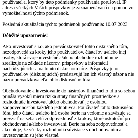
používateľa, ktorý by tieto podmienky používania porušoval. IP
adresa všetkých Vašich príspevkov je zaznamenávaná na pomoc vo
vymožiteľnosti týchto podmienok.
Posledná aktualizácia týchto podmienok používania: 10.07.2023
Dôležité upozornenie!
Ako-investovať s.r.o. ako prevádzkovateľ tohto diskusného fóra,
nezodpovedá za kroky jeho používateľov, čitateľov a/alebo inej
osoby, ktorá svoje investičné a/alebo obchodné rozhodnutie
zrealizuje na základe názorov, príspevkov a informácií
nachádzajúcich sa na tomto diskusnom fóre. Príspevky jeho
používateľov (diskutujúcich) predstavujú len ich vlastný názor a nie
názor prevádzkovateľa tohto diskusného fóra.
Obchodovanie a investovanie do nástrojov finančného trhu so sebou
prináša vysokú mieru rizika straty finančných prostriedkov a
rozhodnutie investovať alebo obchodovať je osobnou
zodpovednosťou každého jednotlivca. Používateľ tohto diskusného
fóra, jeho čitateľ a/alebo iná osoba berie na vedomie a zaväzuje sa
prevziať na seba celú zodpovednosť z krokov, ktoré uskutoční pri
obchodovaní a/alebo investovaní. Berie na seba zodpovednosť a
akceptuje, že všetky rozhodnutia súvisiace s obchodovaním a
investovaním sú jeho vlastné.