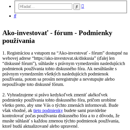
Rozšírené
Hľadať
vyhľadávanie
Hľadať
Ako-investovať - fórum - Podmienky
používania
1. Registráciou a vstupom na “Ako-investovať - fórum” dostupné na
webovej adrese “https://ako-investovat.sk/diskusia” (ďalej len
“diskusné fórum”), súhlasíte s právnym vymedzením nasledujúcich
podmienok používania tohto diskusného fóra. Ak nesúhlasíte s
právnym vymedzením všetkých nasledujúcich podmienok
používania, potom sa prosím neregistrujte a nevstupujte alebo
nepoužívajte toto diskusné fórum.
2. Vyhradzujeme si právo kedykoľvek zmeniť akékoľvek
podmienky používania tohto diskusného fóra, pričom urobíme
všetko preto, aby sme Vás o týchto zmenách informovali. Bude
však vhodné, ak
tieto podmienky
budete sami pravidelne
kontrolovať počas používania diskusného fóra a to z dôvodu, že
musíte súhlasiť s každou zmenou týchto podmienok používania,
ktoré budú aktualizované alebo upravené.