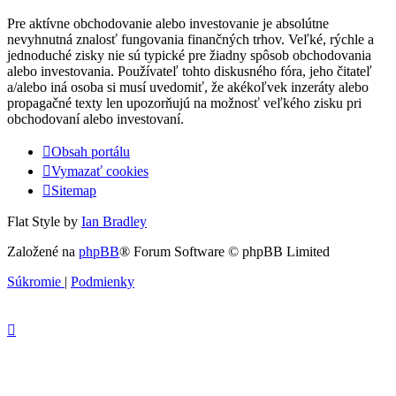
Pre aktívne obchodovanie alebo investovanie je absolútne
nevyhnutná znalosť fungovania finančných trhov. Veľké, rýchle a
jednoduché zisky nie sú typické pre žiadny spôsob obchodovania
alebo investovania. Používateľ tohto diskusného fóra, jeho čitateľ
a/alebo iná osoba si musí uvedomiť, že akékoľvek inzeráty alebo
propagačné texty len upozorňujú na možnosť veľkého zisku pri
obchodovaní alebo investovaní.
Obsah portálu
Vymazať cookies
Sitemap
Flat Style by
Ian Bradley
Založené na
phpBB
® Forum Software © phpBB Limited
Súkromie
|
Podmienky