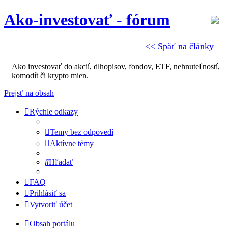
Ako-investovať - fórum
<< Späť na články
Ako investovať do akcií, dlhopisov, fondov, ETF, nehnuteľností,
komodít či krypto mien.
Prejsť na obsah
Rýchle odkazy
Temy bez odpovedí
Aktívne témy
Hľadať
FAQ
Prihlásiť sa
Vytvoriť účet
Obsah portálu