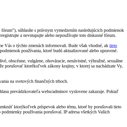
sné fórum”), súhlasíte s právnym vymedzením nasledujúcich podmienok
gistrujte a nevstupujte alebo nepoužívajte toto diskusné fórum.
me Vás o týchto zmenách informovali. Bude však vhodné, ak
tieto
 podmienok používania, ktoré budú aktualizované alebo upravené.
livé, obscénne, vulgárne, ohováracie, nenávistné, výhražné, sexuálne
že porušovať ktorékoľvek zákony krajiny, v ktorej sa nachádzate Vy,
ovania na svetových finančných trhoch.
o súhlasu prevádzkovateľa webu/adminov vyslovene zakazuje. Pokiaľ
zamknúť ktorýkoľvek príspevok alebo tému, ktoré by porušovali tieto
to podmienky používania porušoval. IP adresa všetkých Vašich