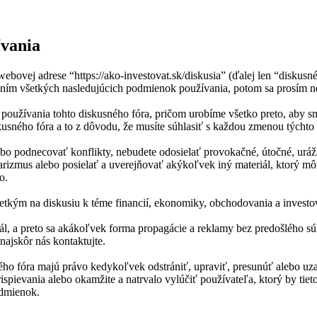
ívania
ebovej adrese “https://ako-investovat.sk/diskusia” (ďalej len “disku
ím všetkých nasledujúcich podmienok používania, potom sa prosím nere
oužívania tohto diskusného fóra, pričom urobíme všetko preto, aby s
usného fóra a to z dôvodu, že musíte súhlasiť s každou zmenou týchto
lebo podnecovať konflikty, nebudete odosielať provokačné, útočné, uráž
rizmus alebo posielať a uverejňovať akýkoľvek iný materiál, ktorý mô
o.
všetkým na diskusiu k téme financií, ekonomiky, obchodovania a invest
portál, a preto sa akákoľvek forma propagácie a reklamy bez predošléh
najskôr nás kontaktujte.
usného fóra majú právo kedykoľvek odstrániť, upraviť, presunúť alebo u
pievania alebo okamžite a natrvalo vylúčiť používateľa, ktorý by tie
odmienok.