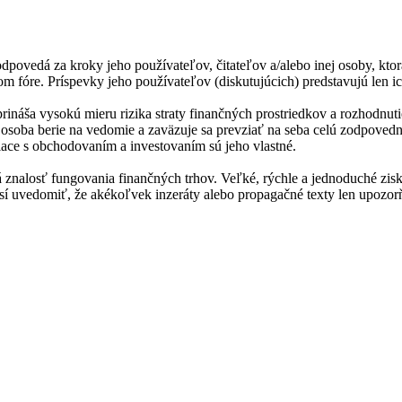
dpovedá za kroky jeho používateľov, čitateľov a/alebo inej osoby, ktor
m fóre. Príspevky jeho používateľov (diskutujúcich) predstavujú len ic
prináša vysokú mieru rizika straty finančných prostriedkov a rozhodn
ná osoba berie na vedomie a zaväzuje sa prevziať na seba celú zodpoved
iace s obchodovaním a investovaním sú jeho vlastné.
 znalosť fungovania finančných trhov. Veľké, rýchle a jednoduché zisk
 musí uvedomiť, že akékoľvek inzeráty alebo propagačné texty len upoz