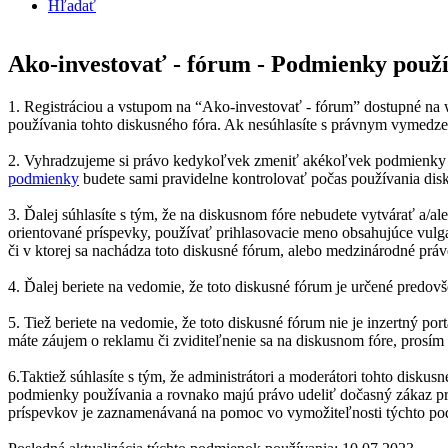
Hľadať
Ako-investovať - fórum - Podmienky použ
1. Registráciou a vstupom na “Ako-investovať - fórum” dostupné na w
používania tohto diskusného fóra. Ak nesúhlasíte s právnym vymedzen
2. Vyhradzujeme si právo kedykoľvek zmeniť akékoľvek podmienky p
podmienky
budete sami pravidelne kontrolovať počas používania disk
3. Ďalej súhlasíte s tým, že na diskusnom fóre nebudete vytvárať a/a
orientované príspevky, používať prihlasovacie meno obsahujúce vulga
či v ktorej sa nachádza toto diskusné fórum, alebo medzinárodné práv
4. Ďalej beriete na vedomie, že toto diskusné fórum je určené predo
5. Tiež beriete na vedomie, že toto diskusné fórum nie je inzertný 
máte záujem o reklamu či zviditeľnenie sa na diskusnom fóre, prosím 
6.Taktiež súhlasíte s tým, že administrátori a moderátori tohto disk
podmienky používania a rovnako majú právo udeliť dočasný zákaz pris
príspevkov je zaznamenávaná na pomoc vo vymožiteľnosti týchto p