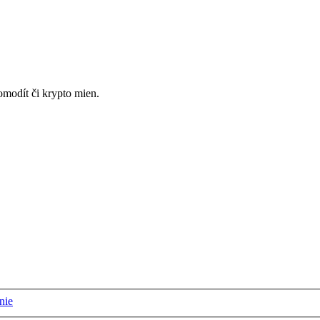
omodít či krypto mien.
nie