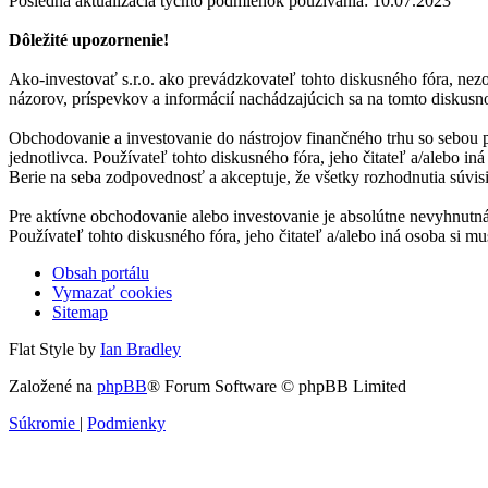
Posledná aktualizácia týchto podmienok používania: 10.07.2023
Dôležité upozornenie!
Ako-investovať s.r.o. ako prevádzkovateľ tohto diskusného fóra, nezo
názorov, príspevkov a informácií nachádzajúcich sa na tomto diskusno
Obchodovanie a investovanie do nástrojov finančného trhu so sebou 
jednotlivca. Používateľ tohto diskusného fóra, jeho čitateľ a/alebo i
Berie na seba zodpovednosť a akceptuje, že všetky rozhodnutia súvis
Pre aktívne obchodovanie alebo investovanie je absolútne nevyhnutná
Používateľ tohto diskusného fóra, jeho čitateľ a/alebo iná osoba si
Obsah portálu
Vymazať cookies
Sitemap
Flat Style by
Ian Bradley
Založené na
phpBB
® Forum Software © phpBB Limited
Súkromie
|
Podmienky