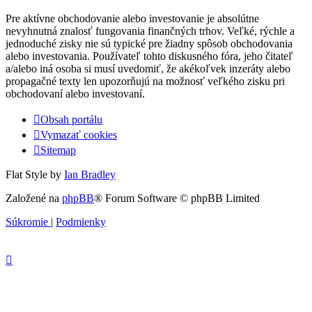
Pre aktívne obchodovanie alebo investovanie je absolútne
nevyhnutná znalosť fungovania finančných trhov. Veľké, rýchle a
jednoduché zisky nie sú typické pre žiadny spôsob obchodovania
alebo investovania. Používateľ tohto diskusného fóra, jeho čitateľ
a/alebo iná osoba si musí uvedomiť, že akékoľvek inzeráty alebo
propagačné texty len upozorňujú na možnosť veľkého zisku pri
obchodovaní alebo investovaní.
Obsah portálu
Vymazať cookies
Sitemap
Flat Style by
Ian Bradley
Založené na
phpBB
® Forum Software © phpBB Limited
Súkromie
|
Podmienky