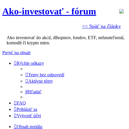
Ako-investovať - fórum
<< Späť na články
Ako investovať do akcií, dlhopisov, fondov, ETF, nehnuteľností,
komodít či krypto mien.
Prejsť na obsah
Rýchle odkazy
Temy bez odpovedí
Aktívne témy
Hľadať
FAQ
Prihlásiť sa
Vytvoriť účet
Obsah portálu