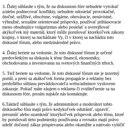
3. Ďalej súhlasíte s tým, že na diskusnom fóre nebudete vytvárať
a/alebo podnecovať konflikty, nebudete odosielať provokačné,
útočné, urážlivé, obscénne, vulgárne, ohováracie, nenávistné,
výhražné, sexuálne orientované príspevky, používať prihlasovacie
meno obsahujúce vulgarizmus alebo posielať a uverejňovať
akýkoľvek iný materiál, ktorý môže porušovať ktorékoľvek zákony
krajiny, v ktorej sa nachádzate Vy, či v ktorej sa nachádza toto
diskusné fórum, alebo medzinárodné právo.
4. Ďalej beriete na vedomie, že toto diskusné fórum je určené
predovšetkým na diskusiu k téme financií, ekonomiky,
obchodovania a investovania na svetových finančných trhoch.
5. Tiež beriete na vedomie, že toto diskusné fórum nie je inzertný
portál, a preto sa akákoľvek forma propagácie a reklamy bez
predošlého súhlasu prevádzkovateľa webu/adminov vyslovene
zakazuje. Pokiaľ máte záujem o reklamu či zviditeľnenie sa na
diskusnom fóre, prosím najskôr nás kontaktujte.
6.Taktiež súhlasíte s tým, že administrátori a moderátori tohto
diskusného fóra majú právo kedykoľvek odstrániť, upraviť,
presunúť alebo uzamknúť ktorýkoľvek príspevok alebo tému, ktoré
by porušovali tieto podmienky používania a rovnako majú právo
udeliť dočasný zákaz prispievania alebo okamžite a natrvalo vylúčiť