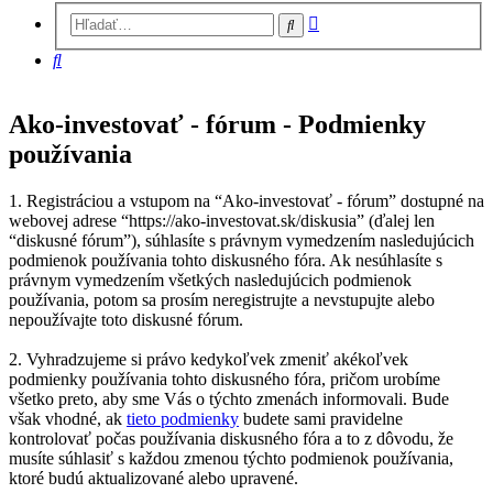
Rozšírené
Hľadať
vyhľadávanie
Hľadať
Ako-investovať - fórum - Podmienky
používania
1. Registráciou a vstupom na “Ako-investovať - fórum” dostupné na
webovej adrese “https://ako-investovat.sk/diskusia” (ďalej len
“diskusné fórum”), súhlasíte s právnym vymedzením nasledujúcich
podmienok používania tohto diskusného fóra. Ak nesúhlasíte s
právnym vymedzením všetkých nasledujúcich podmienok
používania, potom sa prosím neregistrujte a nevstupujte alebo
nepoužívajte toto diskusné fórum.
2. Vyhradzujeme si právo kedykoľvek zmeniť akékoľvek
podmienky používania tohto diskusného fóra, pričom urobíme
všetko preto, aby sme Vás o týchto zmenách informovali. Bude
však vhodné, ak
tieto podmienky
budete sami pravidelne
kontrolovať počas používania diskusného fóra a to z dôvodu, že
musíte súhlasiť s každou zmenou týchto podmienok používania,
ktoré budú aktualizované alebo upravené.