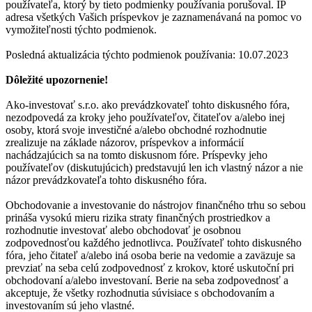
používateľa, ktorý by tieto podmienky používania porušoval. IP
adresa všetkých Vašich príspevkov je zaznamenávaná na pomoc vo
vymožiteľnosti týchto podmienok.
Posledná aktualizácia týchto podmienok používania: 10.07.2023
Dôležité upozornenie!
Ako-investovať s.r.o. ako prevádzkovateľ tohto diskusného fóra,
nezodpovedá za kroky jeho používateľov, čitateľov a/alebo inej
osoby, ktorá svoje investičné a/alebo obchodné rozhodnutie
zrealizuje na základe názorov, príspevkov a informácií
nachádzajúcich sa na tomto diskusnom fóre. Príspevky jeho
používateľov (diskutujúcich) predstavujú len ich vlastný názor a nie
názor prevádzkovateľa tohto diskusného fóra.
Obchodovanie a investovanie do nástrojov finančného trhu so sebou
prináša vysokú mieru rizika straty finančných prostriedkov a
rozhodnutie investovať alebo obchodovať je osobnou
zodpovednosťou každého jednotlivca. Používateľ tohto diskusného
fóra, jeho čitateľ a/alebo iná osoba berie na vedomie a zaväzuje sa
prevziať na seba celú zodpovednosť z krokov, ktoré uskutoční pri
obchodovaní a/alebo investovaní. Berie na seba zodpovednosť a
akceptuje, že všetky rozhodnutia súvisiace s obchodovaním a
investovaním sú jeho vlastné.