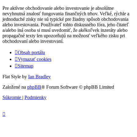
Pre aktívne obchodovanie alebo investovanie je absolútne
nevyhnutná znalosť fungovania finančných trhov. Veľké, rýchle a
jednoduché zisky nie sú typické pre žiadny spôsob obchodovania
alebo investovania. Používateľ tohto diskusného fóra, jeho čitateľ
a/alebo iná osoba si musí uvedomiť, že akékoľvek inzeráty alebo
propagačné texty len upozorňujú na možnosť veľkého zisku pri
obchodovaní alebo investovaní.
Obsah portálu
Vymazať cookies
Sitemap
Flat Style by
Ian Bradley
Založené na
phpBB
® Forum Software © phpBB Limited
Súkromie
|
Podmienky