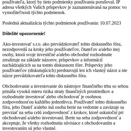
používateľa, ktorý by tieto podmienky používania porušoval. IP
adresa všetkých Vašich príspevkov je zaznamenávaná na pomoc vo
vymožiteľnosti týchto podmienok.
Posledná aktualizácia týchto podmienok používania: 10.07.2023
Dôležité upozornenie!
Ako-investovať s.r.o. ako prevádzkovateľ tohto diskusného fóra,
nezodpovedá za kroky jeho používateľov, čitateľov a/alebo inej
osoby, ktorá svoje investičné a/alebo obchodné rozhodnutie
zrealizuje na základe názorov, príspevkov a informácií
nachádzajúcich sa na tomto diskusnom fóre. Príspevky jeho
používateľov (diskutujúcich) predstavujú len ich vlastný názor a nie
názor prevádzkovateľa tohto diskusného fóra.
Obchodovanie a investovanie do nástrojov finančného trhu so sebou
prináša vysokú mieru rizika straty finančných prostriedkov a
rozhodnutie investovať alebo obchodovať je osobnou
zodpovednosťou každého jednotlivca. Používateľ tohto diskusného
fóra, jeho čitateľ a/alebo iná osoba berie na vedomie a zaväzuje sa
prevziať na seba celú zodpovednosť z krokov, ktoré uskutoční pri
obchodovaní a/alebo investovaní. Berie na seba zodpovednosť a
akceptuje, že všetky rozhodnutia súvisiace s obchodovaním a
investovaním sú jeho vlastné.