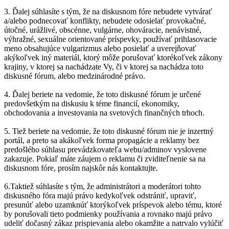
3. Ďalej súhlasíte s tým, že na diskusnom fóre nebudete vytvárať
a/alebo podnecovať konflikty, nebudete odosielať provokačné,
útočné, urážlivé, obscénne, vulgárne, ohováracie, nenávistné,
výhražné, sexuálne orientované príspevky, používať prihlasovacie
meno obsahujúce vulgarizmus alebo posielať a uverejňovať
akýkoľvek iný materiál, ktorý môže porušovať ktorékoľvek zákony
krajiny, v ktorej sa nachádzate Vy, či v ktorej sa nachádza toto
diskusné fórum, alebo medzinárodné právo.
4. Ďalej beriete na vedomie, že toto diskusné fórum je určené
predovšetkým na diskusiu k téme financií, ekonomiky,
obchodovania a investovania na svetových finančných trhoch.
5. Tiež beriete na vedomie, že toto diskusné fórum nie je inzertný
portál, a preto sa akákoľvek forma propagácie a reklamy bez
predošlého súhlasu prevádzkovateľa webu/adminov vyslovene
zakazuje. Pokiaľ máte záujem o reklamu či zviditeľnenie sa na
diskusnom fóre, prosím najskôr nás kontaktujte.
6.Taktiež súhlasíte s tým, že administrátori a moderátori tohto
diskusného fóra majú právo kedykoľvek odstrániť, upraviť,
presunúť alebo uzamknúť ktorýkoľvek príspevok alebo tému, ktoré
by porušovali tieto podmienky používania a rovnako majú právo
udeliť dočasný zákaz prispievania alebo okamžite a natrvalo vylúčiť