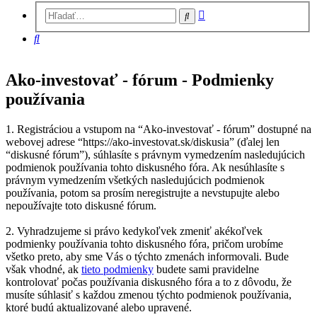
Rozšírené
Hľadať
vyhľadávanie
Hľadať
Ako-investovať - fórum - Podmienky
používania
1. Registráciou a vstupom na “Ako-investovať - fórum” dostupné na
webovej adrese “https://ako-investovat.sk/diskusia” (ďalej len
“diskusné fórum”), súhlasíte s právnym vymedzením nasledujúcich
podmienok používania tohto diskusného fóra. Ak nesúhlasíte s
právnym vymedzením všetkých nasledujúcich podmienok
používania, potom sa prosím neregistrujte a nevstupujte alebo
nepoužívajte toto diskusné fórum.
2. Vyhradzujeme si právo kedykoľvek zmeniť akékoľvek
podmienky používania tohto diskusného fóra, pričom urobíme
všetko preto, aby sme Vás o týchto zmenách informovali. Bude
však vhodné, ak
tieto podmienky
budete sami pravidelne
kontrolovať počas používania diskusného fóra a to z dôvodu, že
musíte súhlasiť s každou zmenou týchto podmienok používania,
ktoré budú aktualizované alebo upravené.