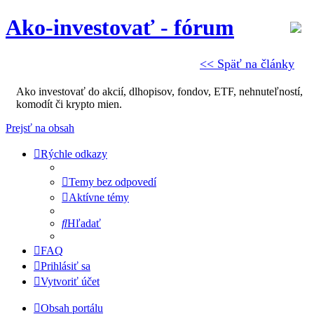
Ako-investovať - fórum
<< Späť na články
Ako investovať do akcií, dlhopisov, fondov, ETF, nehnuteľností,
komodít či krypto mien.
Prejsť na obsah
Rýchle odkazy
Temy bez odpovedí
Aktívne témy
Hľadať
FAQ
Prihlásiť sa
Vytvoriť účet
Obsah portálu