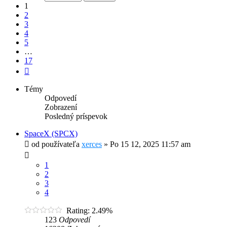
17
1
2
3
4
5
…
17
Ďalšia
Témy
Odpovedí
Zobrazení
Posledný príspevok
SpaceX (SPCX)
od používateľa
xerces
»
Po 15 12, 2025 11:57 am
1
2
3
4
Rating: 2.49%
123
Odpovedí