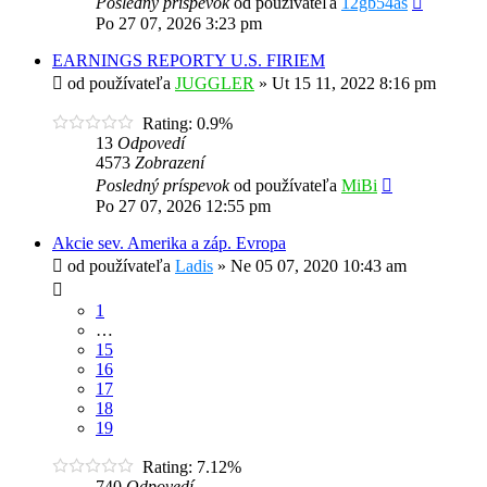
Posledný príspevok
od používateľa
12gb54as
Po 27 07, 2026 3:23 pm
EARNINGS REPORTY U.S. FIRIEM
od používateľa
JUGGLER
»
Ut 15 11, 2022 8:16 pm
Rating: 0.9%
13
Odpovedí
4573
Zobrazení
Posledný príspevok
od používateľa
MiBi
Po 27 07, 2026 12:55 pm
Akcie sev. Amerika a záp. Evropa
od používateľa
Ladis
»
Ne 05 07, 2020 10:43 am
1
…
15
16
17
18
19
Rating: 7.12%
740
Odpovedí