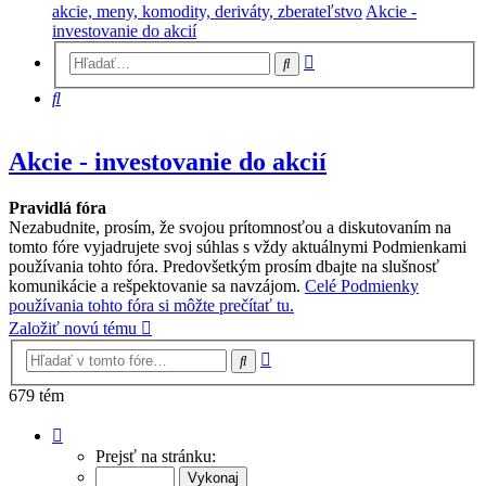
akcie, meny, komodity, deriváty, zberateľstvo
Akcie -
investovanie do akcií
Rozšírené
Hľadať
vyhľadávanie
Hľadať
Akcie - investovanie do akcií
Pravidlá fóra
Nezabudnite, prosím, že svojou prítomnosťou a diskutovaním na
tomto fóre vyjadrujete svoj súhlas s vždy aktuálnymi Podmienkami
používania tohto fóra. Predovšetkým prosím dbajte na slušnosť
komunikácie a rešpektovanie sa navzájom.
Celé Podmienky
používania tohto fóra si môžte prečítať tu.
Založiť novú tému
Rozšírené
Hľadať
vyhľadávanie
679 tém
Strana
1
Prejsť na stránku:
z