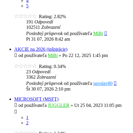
4
5
Rating: 2.82%
191
Odpovedí
102511
Zobrazení
Posledný príspevok
od používateľa
MiBi
Pi 31 07, 2026 8:42 am
AKCIE na 2026 (inšpirácie)
od používateľa
MiBi
»
Po 22 12, 2025 1:45 pm
Rating: 0.34%
23
Odpovedí
3362
Zobrazení
Posledný príspevok
od používateľa
jaroslav80
Št 30 07, 2026 2:10 pm
MICROSOFT (MSFT)
od používateľa
JUGGLER
»
Ut 25 04, 2023 11:05 pm
1
2