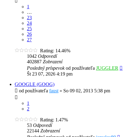
1
…
23
24
25
26
27
Rating: 14.46%
1042
Odpovedí
402887
Zobrazení
Posledný príspevok
od používateľa
JUGGLER
Št 23 07, 2026 4:19 pm
GOOGLE (GOOG)
od používateľa
faust
»
So 09 02, 2013 5:38 pm
1
2
Rating: 1.47%
53
Odpovedí
22144
Zobrazení