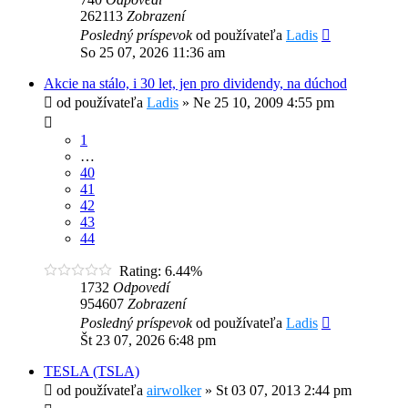
262113
Zobrazení
Posledný príspevok
od používateľa
Ladis
So 25 07, 2026 11:36 am
Akcie na stálo, i 30 let, jen pro dividendy, na dúchod
od používateľa
Ladis
»
Ne 25 10, 2009 4:55 pm
1
…
40
41
42
43
44
Rating: 6.44%
1732
Odpovedí
954607
Zobrazení
Posledný príspevok
od používateľa
Ladis
Št 23 07, 2026 6:48 pm
TESLA (TSLA)
od používateľa
airwolker
»
St 03 07, 2013 2:44 pm