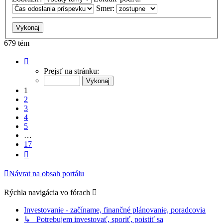
Smer:
679 tém
Strana
1
Prejsť na stránku:
z
17
1
2
3
4
5
…
17
Ďalšia
Návrat na obsah portálu
Rýchla navigácia vo fórach
Investovanie - začíname, finančné plánovanie, poradcovia
↳ Potrebujem investovať, sporiť, poistiť sa