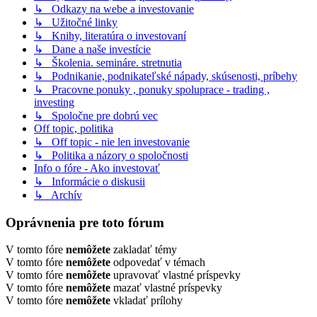
↳ Odkazy na webe a investovanie
↳ Užitočné linky
↳ Knihy, literatúra o investovaní
↳ Dane a naše investície
↳ Školenia. semináre. stretnutia
↳ Podnikanie, podnikateľské nápady, skúsenosti, príbehy
↳ Pracovne ponuky , ponuky spoluprace - trading ,
investing
↳ Spoločne pre dobrú vec
Off topic, politika
↳ Off topic - nie len investovanie
↳ Politika a názory o spoločnosti
Info o fóre - Ako investovať
↳ Informácie o diskusii
↳ Archív
Oprávnenia pre toto fórum
V tomto fóre
nemôžete
zakladať témy
V tomto fóre
nemôžete
odpovedať v témach
V tomto fóre
nemôžete
upravovať vlastné príspevky
V tomto fóre
nemôžete
mazať vlastné príspevky
V tomto fóre
nemôžete
vkladať prílohy