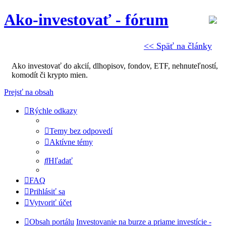
Ako-investovať - fórum
<< Späť na články
Ako investovať do akcií, dlhopisov, fondov, ETF, nehnuteľností,
komodít či krypto mien.
Prejsť na obsah
Rýchle odkazy
Temy bez odpovedí
Aktívne témy
Hľadať
FAQ
Prihlásiť sa
Vytvoriť účet
Obsah portálu
Investovanie na burze a priame investície -