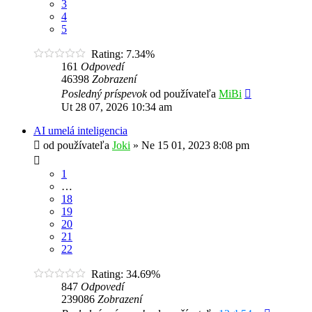
3
4
5
Rating: 7.34%
161
Odpovedí
46398
Zobrazení
Posledný príspevok
od používateľa
MiBi
Ut 28 07, 2026 10:34 am
AI umelá inteligencia
od používateľa
Joki
»
Ne 15 01, 2023 8:08 pm
1
…
18
19
20
21
22
Rating: 34.69%
847
Odpovedí
239086
Zobrazení