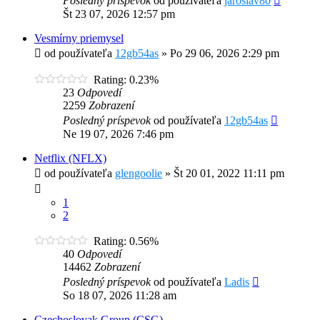
Posledný príspevok
od používateľa
jaroslav80
Št 23 07, 2026 12:57 pm
Vesmírny priemysel
od používateľa
12gb54as
»
Po 29 06, 2026 2:29 pm
Rating: 0.23%
23
Odpovedí
2259
Zobrazení
Posledný príspevok
od používateľa
12gb54as
Ne 19 07, 2026 7:46 pm
Netflix (NFLX)
od používateľa
glengoolie
»
Št 20 01, 2022 11:11 pm
1
2
Rating: 0.56%
40
Odpovedí
14462
Zobrazení
Posledný príspevok
od používateľa
Ladis
So 18 07, 2026 11:28 am
Czechoslovak Group (CSG)