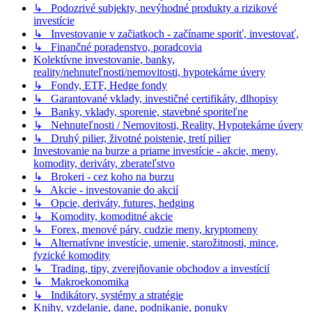
↳ Podozrivé subjekty, nevýhodné produkty a rizikové
investície
↳ Investovanie v začiatkoch - začíname sporiť, investovať,
↳ Finančné poradenstvo, poradcovia
Kolektívne investovanie, banky,
reality/nehnuteľnosti/nemovitosti, hypotekárne úvery
↳ Fondy, ETF, Hedge fondy
↳ Garantované vklady, investičné certifikáty, dlhopisy
↳ Banky, vklady, sporenie, stavebné sporiteľne
↳ Nehnuteľnosti / Nemovitosti, Reality, Hypotekárne úvery
↳ Druhý pilier, životné poistenie, tretí pilier
Investovanie na burze a priame investície - akcie, meny,
komodity, deriváty, zberateľstvo
↳ Brokeri - cez koho na burzu
↳ Akcie - investovanie do akcií
↳ Opcie, deriváty, futures, hedging
↳ Komodity, komoditné akcie
↳ Forex, menové páry, cudzie meny, kryptomeny
↳ Alternatívne investície, umenie, starožitnosti, mince,
fyzické komodity
↳ Trading, tipy, zverejňovanie obchodov a investícií
↳ Makroekonomika
↳ Indikátory, systémy a stratégie
Knihy, vzdelanie, dane, podnikanie, ponuky