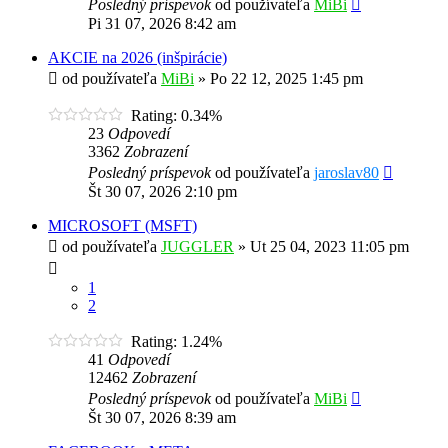
Posledný príspevok
od používateľa
MiBi
Pi 31 07, 2026 8:42 am
AKCIE na 2026 (inšpirácie)
od používateľa
MiBi
»
Po 22 12, 2025 1:45 pm
Rating: 0.34%
23
Odpovedí
3362
Zobrazení
Posledný príspevok
od používateľa
jaroslav80
Št 30 07, 2026 2:10 pm
MICROSOFT (MSFT)
od používateľa
JUGGLER
»
Ut 25 04, 2023 11:05 pm
1
2
Rating: 1.24%
41
Odpovedí
12462
Zobrazení
Posledný príspevok
od používateľa
MiBi
Št 30 07, 2026 8:39 am