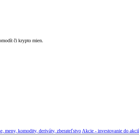
omodít či krypto mien.
ie, meny, komodity, deriváty, zberateľstvo
Akcie - investovanie do akcií