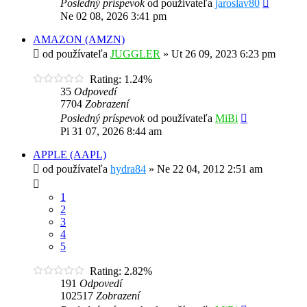
Posledný príspevok
od používateľa
jaroslav80
Ne 02 08, 2026 3:41 pm
AMAZON (AMZN)
od používateľa
JUGGLER
»
Ut 26 09, 2023 6:23 pm
Rating: 1.24%
35
Odpovedí
7704
Zobrazení
Posledný príspevok
od používateľa
MiBi
Pi 31 07, 2026 8:44 am
APPLE (AAPL)
od používateľa
hydra84
»
Ne 22 04, 2012 2:51 am
1
2
3
4
5
Rating: 2.82%
191
Odpovedí
102517
Zobrazení