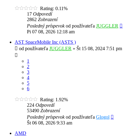
Rating: 0.11%
17
Odpovedí
2862
Zobrazení
Posledný príspevok
od používateľa
JUGGLER
Pi 07 08, 2026 12:18 am
AST SpaceMobile Inc (ASTS )
od používateľa
JUGGLER
»
Št 15 08, 2024 7:51 pm
1
2
3
4
5
6
Rating: 1.92%
224
Odpovedí
53490
Zobrazení
Posledný príspevok
od používateľa
Glogol
Št 06 08, 2026 9:33 am
AMD