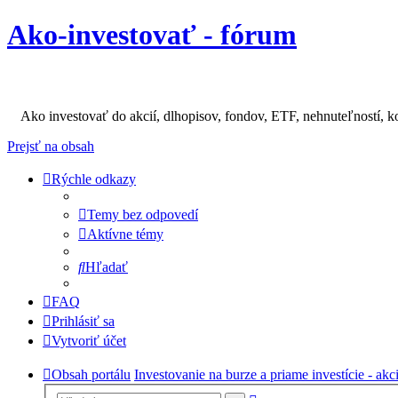
Ako-investovať - fórum
Ako investovať do akcií, dlhopisov, fondov, ETF, nehnuteľností, k
Prejsť na obsah
Rýchle odkazy
Temy bez odpovedí
Aktívne témy
Hľadať
FAQ
Prihlásiť sa
Vytvoriť účet
Obsah portálu
Investovanie na burze a priame investície - akc
Rozšírené