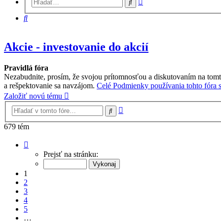
Hľadať
vyhľadávanie
Hľadať
Akcie - investovanie do akcií
Pravidlá fóra
Nezabudnite, prosím, že svojou prítomnosťou a diskutovaním na tomt
a rešpektovanie sa navzájom.
Celé Podmienky používania tohto fóra si
Založiť novú tému
Rozšírené
Hľadať
vyhľadávanie
679 tém
Strana
1
Prejsť na stránku:
z
17
1
2
3
4
5
…