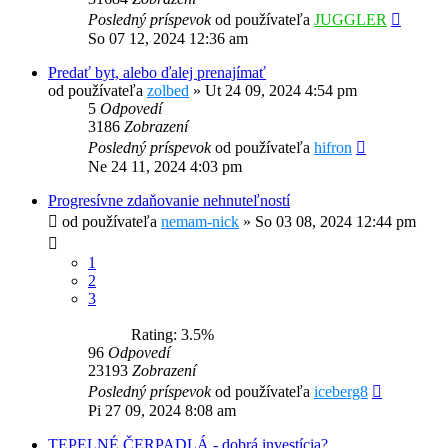
Posledný príspevok
od používateľa
JUGGLER
So 07 12, 2024 12:36 am
Predať byt, alebo ďalej prenajímať
od používateľa
zolbed
»
Ut 24 09, 2024 4:54 pm
5
Odpovedí
3186
Zobrazení
Posledný príspevok
od používateľa
hifron
Ne 24 11, 2024 4:03 pm
Progresívne zdaňovanie nehnuteľností
od používateľa
nemam-nick
»
So 03 08, 2024 12:44 pm
1
2
3
Rating: 3.5%
96
Odpovedí
23193
Zobrazení
Posledný príspevok
od používateľa
iceberg8
Pi 27 09, 2024 8:08 am
TEPELNÉ ČERPADLÁ - dobrá investícia?