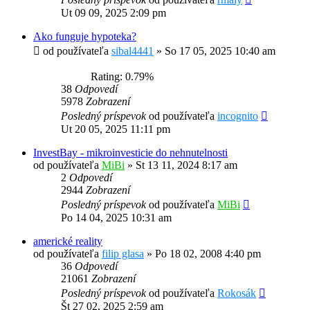
Ut 09 09, 2025 2:09 pm
Ako funguje hypoteka?
od používateľa
sibal4441
»
So 17 05, 2025 10:40 am
Rating: 0.79%
38
Odpovedí
5978
Zobrazení
Posledný príspevok
od používateľa
incognito
Ut 20 05, 2025 11:11 pm
InvestBay - mikroinvesticie do nehnutelnosti
od používateľa
MiBi
»
St 13 11, 2024 8:17 am
2
Odpovedí
2944
Zobrazení
Posledný príspevok
od používateľa
MiBi
Po 14 04, 2025 10:31 am
americké reality
od používateľa
filip glasa
»
Po 18 02, 2008 4:40 pm
36
Odpovedí
21061
Zobrazení
Posledný príspevok
od používateľa
Rokosák
Št 27 02, 2025 2:59 am