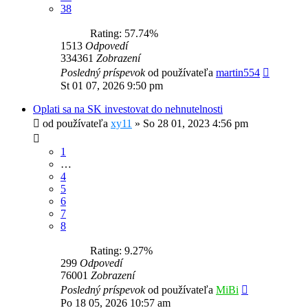
38
Rating: 57.74%
1513
Odpovedí
334361
Zobrazení
Posledný príspevok
od používateľa
martin554
St 01 07, 2026 9:50 pm
Oplati sa na SK investovat do nehnutelnosti
od používateľa
xy11
»
So 28 01, 2023 4:56 pm
1
…
4
5
6
7
8
Rating: 9.27%
299
Odpovedí
76001
Zobrazení
Posledný príspevok
od používateľa
MiBi
Po 18 05, 2026 10:57 am