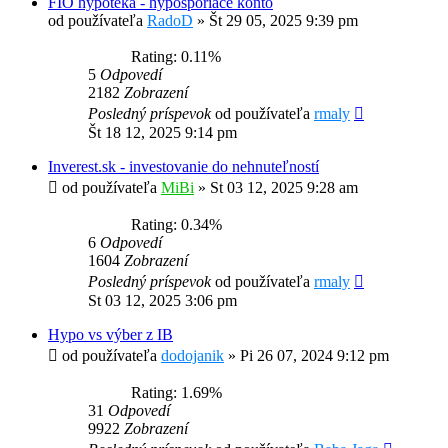
FIO hypoteka - hyposporiace konto
od používateľa
RadoD
»
Št 29 05, 2025 9:39 pm
Rating: 0.11%
5
Odpovedí
2182
Zobrazení
Posledný príspevok
od používateľa
rmaly
Št 18 12, 2025 9:14 pm
Inverest.sk - investovanie do nehnuteľností
od používateľa
MiBi
»
St 03 12, 2025 9:28 am
Rating: 0.34%
6
Odpovedí
1604
Zobrazení
Posledný príspevok
od používateľa
rmaly
St 03 12, 2025 3:06 pm
Hypo vs výber z IB
od používateľa
dodojanik
»
Pi 26 07, 2024 9:12 pm
Rating: 1.69%
31
Odpovedí
9922
Zobrazení