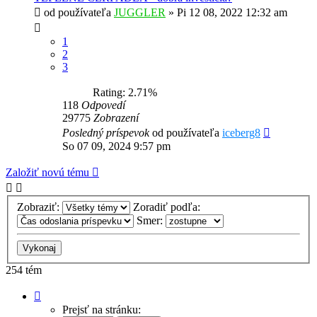
od používateľa
JUGGLER
»
Pi 12 08, 2022 12:32 am
1
2
3
Rating: 2.71%
118
Odpovedí
29775
Zobrazení
Posledný príspevok
od používateľa
iceberg8
So 07 09, 2024 9:57 pm
Založiť novú tému
Zobraziť:
Zoradiť podľa:
Smer:
254 tém
Strana
1
Prejsť na stránku: