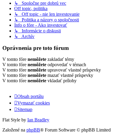
↳ Spoločne pre dobrú vec
Off topic, politika
↳ Off topic - nie len investovanie
↳ Politika a názory o spoločnosti
Info o fóre - Ako investovať
↳ Informácie o diskusii
↳ Archív
Oprávnenia pre toto fórum
V tomto fóre
nemôžete
zakladať témy
V tomto fóre
nemôžete
odpovedať v témach
V tomto fóre
nemôžete
upravovať vlastné príspevky
V tomto fóre
nemôžete
mazať vlastné príspevky
V tomto fóre
nemôžete
vkladať prílohy
Obsah portálu
Vymazať cookies
Sitemap
Flat Style by
Ian Bradley
Založené na
phpBB
® Forum Software © phpBB Limited