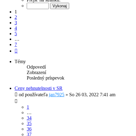
z
7
1
2
3
4
5
…
7
Ďalšia
Témy
Odpovedí
Zobrazení
Posledný príspevok
Ceny nehnutelnosti v SR
od používateľa
jan7925
»
So 26 03, 2022 7:41 am
1
…
34
35
36
37