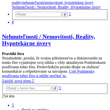
reality/nehnuteľnosti/nemovitosti, hypotekárne úvery
Nehnuteľnosti / Nemovitosti, Reality, Hypotekárne úvery
Rozšírené
Hľadať
vyhľadávanie
Hľadať
Nehnuteľnosti / Nemovitosti, Reality,
Hypotekárne úvery
Pravidlá fóra
Nezabudnite, prosím, že svojou prítomnosťou a diskutovaním na
tomto fóre vyjadrujete svoj súhlas s vždy aktuálnymi Podmienkami
používania tohto fóra. Predovšetkým prosím dbajte na slušnosť
komunikácie a rešpektovanie sa navzájom.
Celé Podmienky
používania tohto fóra si môžte prečítať tu.
Založiť novú tému
Rozšírené
Hľadať
vyhľadávanie
254 tém
Strana
1
Prejsť na stránku: