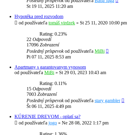
Posledný príspevok
od používateľa
Baba Jaga
St 19 11, 2025 11:20 am
Hypotéka pred rozvodom
od používateľa
tomáš virdzek
»
St 25 11, 2020 10:00 pm
Rating: 0.23%
22
Odpovedí
17096
Zobrazení
Posledný príspevok
od používateľa
MiBi
Pi 07 11, 2025 8:53 am
Apartmany s garantovanym vynosom
od používateľa
MiBi
»
St 29 03, 2023 10:43 am
Rating: 0.11%
15
Odpovedí
7003
Zobrazení
Posledný príspevok
od používateľa
stary gambler
Št 06 11, 2025 4:49 pm
KÚRENIE DREVOM - oplatí sa?
od používateľa
jogo
»
Ne 28 08, 2022 1:17 pm
Rating: 1.36%