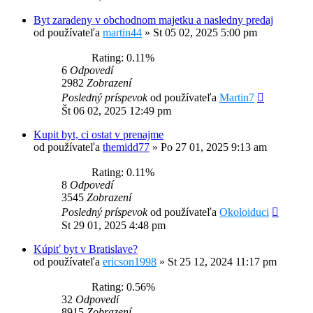
Byt zaradeny v obchodnom majetku a nasledny predaj
od používateľa
martin44
»
St 05 02, 2025 5:00 pm
Rating: 0.11%
6
Odpovedí
2982
Zobrazení
Posledný príspevok
od používateľa
Martin7
Št 06 02, 2025 12:49 pm
Kupit byt, ci ostat v prenajme
od používateľa
themidd77
»
Po 27 01, 2025 9:13 am
Rating: 0.11%
8
Odpovedí
3545
Zobrazení
Posledný príspevok
od používateľa
Okoloiduci
St 29 01, 2025 4:48 pm
Kúpiť byt v Bratislave?
od používateľa
ericson1998
»
St 25 12, 2024 11:17 pm
Rating: 0.56%
32
Odpovedí
8915
Zobrazení