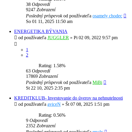
38
Odpovedí
9247
Zobrazení
Posledný príspevok
od používateľa
osamely chodec
So 01 11, 2025 11:50 am
ENERGETIKA BÝVANIA
od používateľa
JUGGLER
»
Pi 02 09, 2022 9:57 pm
1
2
Rating: 1.58%
63
Odpovedí
17869
Zobrazení
Posledný príspevok
od používateľa
MiBi
St 22 10, 2025 2:35 pm
KREDITKLUB- Investovanie do úverov na nehnutelnosti
od používateľa
aviceN
»
Št 07 08, 2025 1:51 pm
Rating: 0.56%
9
Odpovedí
2352
Zobrazení
Posledný príspevok
od používateľa
rmaly