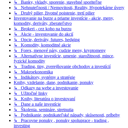
↳ Banky, vklady, sporenie, stavebné sporiteľne
↳ Nehnuteľnosti / Nemovitosti, Reality, Hypotekárne úvery
↳ Druhý pilier, životné poistenie, tretí pilier
Investovanie na burze a priame investície - akcie, meny,
komodity, deriváty, zberateľstvo
↳ Brokeri - cez koho na burzu
↳ Akcie - investovanie do akcií
↳ Opcie, deriváty, futures, hedging
↳ Komodity, komoditné akcie
↳ Forex, menové páry, cudzie meny, kryptomeny
↳ Alternatívne investície, umenie, starožitnosti, mince,
fyzické komodity
↳ Trading, tipy, zverejňovanie obchodov a investícií
↳ Makroekonomika
↳ Indikátory, systémy a stratégie
Knihy, vzdelanie, dane, podnikanie, ponuky
↳ Odkazy na webe a investovanie
↳ Užitočné linky
↳ Knihy, literatúra o investovaní
↳ Dane a naše investície
↳ Školenia. semináre. stretnutia
↳ Podnikanie, podnikateľské nápady, skúsenosti, príbehy
↳ Pracovne ponuky , ponuky spoluprace - trading ,
investing