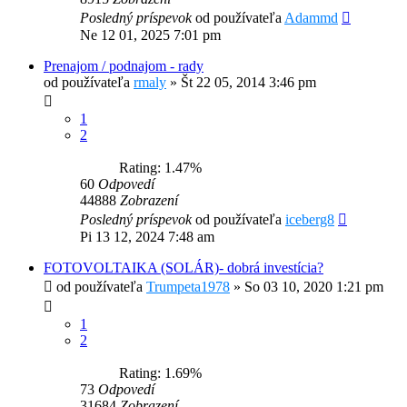
Posledný príspevok
od používateľa
Adammd
Ne 12 01, 2025 7:01 pm
Prenajom / podnajom - rady
od používateľa
rmaly
»
Št 22 05, 2014 3:46 pm
1
2
Rating: 1.47%
60
Odpovedí
44888
Zobrazení
Posledný príspevok
od používateľa
iceberg8
Pi 13 12, 2024 7:48 am
FOTOVOLTAIKA (SOLÁR)- dobrá investícia?
od používateľa
Trumpeta1978
»
So 03 10, 2020 1:21 pm
1
2
Rating: 1.69%
73
Odpovedí
31684
Zobrazení