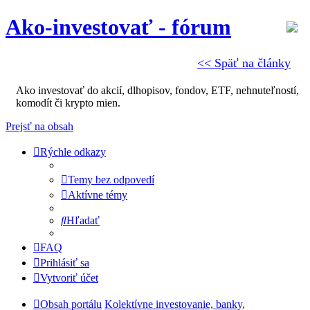
Ako-investovať - fórum
<< Späť na články
Ako investovať do akcií, dlhopisov, fondov, ETF, nehnuteľností,
komodít či krypto mien.
Prejsť na obsah
Rýchle odkazy
Temy bez odpovedí
Aktívne témy
Hľadať
FAQ
Prihlásiť sa
Vytvoriť účet
Obsah portálu
Kolektívne investovanie, banky,