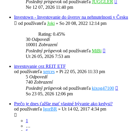
Posledný príspevok
od používateľa
JUGGLER
Ne 12 07, 2026 11:40 pm
Investown - Investovanie do úverov na nehnutelnosti v Česku
od používateľa
Joki
»
So 20 08, 2022 12:14 pm
Rating: 0.45%
30
Odpovedí
10001
Zobrazení
Posledný príspevok
od používateľa
MiBi
Ut 26 05, 2026 7:53 am
investovanie cez REIT ETF
od používateľa
xerces
»
Pi 22 05, 2026 11:33 pm
5
Odpovedí
740
Zobrazení
Posledný príspevok
od používateľa
kixog47100
So 23 05, 2026 12:06 pm
Prečo je dnes ťažšie mať vlastné bývanie ako kedysi?
od používateľa
IgorBR
»
Ut 14 02, 2017 4:34 pm
1
…