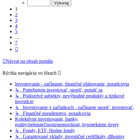
z
7
1
2
3
4
5
…
7
Ďalšia
Návrat na obsah portálu
Rýchla navigácia vo fórach
Investovanie - začíname, finančné plánovanie, poradcovia
↳ Potrebujem investovať, sporiť, poistiť sa
↳ Podozrivé subjekty, nevýhodné produkty a rizikové
investície
↳ Investovanie v začiatkoch - začíname sporiť, investovať,
↳ Finančné poradenstvo, poradcovia
Kolektívne investovanie, banky,
reality/nehnuteľnosti/nemovitosti, hypotekárne úvery
↳ Fondy, ETF, Hedge fondy
↳ Garantované vklady, investičné certifikáty, dlhopisy