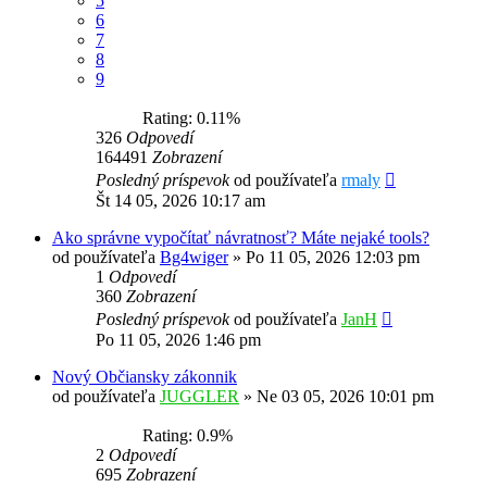
5
6
7
8
9
Rating: 0.11%
326
Odpovedí
164491
Zobrazení
Posledný príspevok
od používateľa
rmaly
Št 14 05, 2026 10:17 am
Ako správne vypočítať návratnosť? Máte nejaké tools?
od používateľa
Bg4wiger
»
Po 11 05, 2026 12:03 pm
1
Odpovedí
360
Zobrazení
Posledný príspevok
od používateľa
JanH
Po 11 05, 2026 1:46 pm
Nový Občiansky zákonnik
od používateľa
JUGGLER
»
Ne 03 05, 2026 10:01 pm
Rating: 0.9%
2
Odpovedí
695
Zobrazení