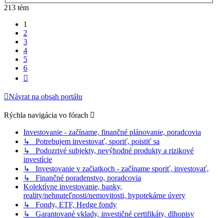
213 tém
1
2
3
4
5
6
Ďalšia
Návrat na obsah portálu
Rýchla navigácia vo fórach
Investovanie - začíname, finančné plánovanie, poradcovia
↳ Potrebujem investovať, sporiť, poistiť sa
↳ Podozrivé subjekty, nevýhodné produkty a rizikové
investície
↳ Investovanie v začiatkoch - začíname sporiť, investovať,
↳ Finančné poradenstvo, poradcovia
Kolektívne investovanie, banky,
reality/nehnuteľnosti/nemovitosti, hypotekárne úvery
↳ Fondy, ETF, Hedge fondy
↳ Garantované vklady, investičné certifikáty, dlhopisy