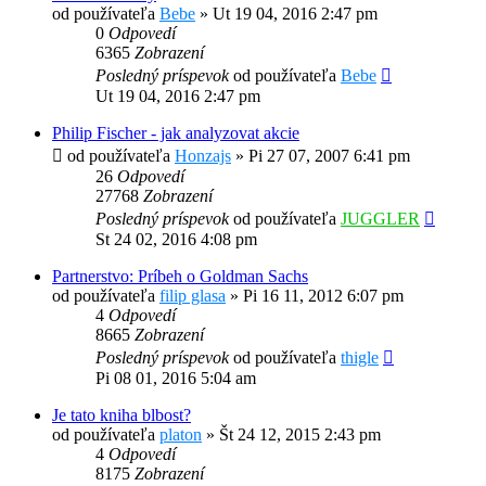
od používateľa
Bebe
»
Ut 19 04, 2016 2:47 pm
0
Odpovedí
6365
Zobrazení
Posledný príspevok
od používateľa
Bebe
Ut 19 04, 2016 2:47 pm
Philip Fischer - jak analyzovat akcie
od používateľa
Honzajs
»
Pi 27 07, 2007 6:41 pm
26
Odpovedí
27768
Zobrazení
Posledný príspevok
od používateľa
JUGGLER
St 24 02, 2016 4:08 pm
Partnerstvo: Príbeh o Goldman Sachs
od používateľa
filip glasa
»
Pi 16 11, 2012 6:07 pm
4
Odpovedí
8665
Zobrazení
Posledný príspevok
od používateľa
thigle
Pi 08 01, 2016 5:04 am
Je tato kniha blbost?
od používateľa
platon
»
Št 24 12, 2015 2:43 pm
4
Odpovedí
8175
Zobrazení