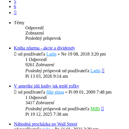
5
6
Ďalšia
Témy
Odpovedí
Zobrazení
Posledný príspevok
Kniha zdarma - akcie a dividendy
od používateľa
Ladis
»
Ne 19 08, 2018 3:20 pm
1
Odpovedí
9261
Zobrazení
Posledný príspevok
od používateľa
Ladis
Pi 13 03, 2026 9:14 am
V amerike idú knihy jak teplé rožky
od používateľa
filip glasa
»
Pi 09 01, 2009 7:48 pm
1
Odpovedí
3417
Zobrazení
Posledný príspevok
od používateľa
MiBi
Pi 19 12, 2025 7:38 am
Náhodná procházka po Wall Street