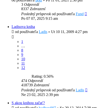
od používateľa
peki
»
Po 11 01, 2021 2:30 pm
3
Odpovedí
8337
Zobrazení
Posledný príspevok
od používateľa
Fund
Po 07 07, 2025 9:15 am
Ladisova kniha
od používateľa
Ladis
»
Ut 10 11, 2009 4:27 pm
1
…
8
9
10
11
12
Rating: 0.56%
474
Odpovedí
418739
Zobrazení
Posledný príspevok
od používateľa
Ladis
Ne 23 02, 2025 2:39 pm
S akou knihou začať?
od používateľa
badboy007
»
So 20 12, 2014 7:38 pm