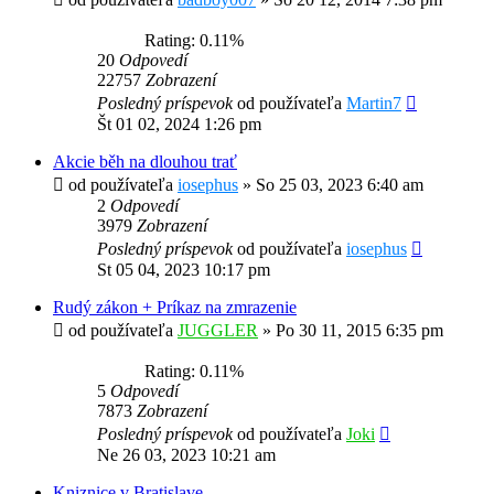
Rating: 0.11%
20
Odpovedí
22757
Zobrazení
Posledný príspevok
od používateľa
Martin7
Št 01 02, 2024 1:26 pm
Akcie běh na dlouhou trať
od používateľa
iosephus
»
So 25 03, 2023 6:40 am
2
Odpovedí
3979
Zobrazení
Posledný príspevok
od používateľa
iosephus
St 05 04, 2023 10:17 pm
Rudý zákon + Príkaz na zmrazenie
od používateľa
JUGGLER
»
Po 30 11, 2015 6:35 pm
Rating: 0.11%
5
Odpovedí
7873
Zobrazení
Posledný príspevok
od používateľa
Joki
Ne 26 03, 2023 10:21 am
Kniznice v Bratislave