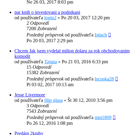
Ne 26 03, 2017 8:03 pm
par knih o investovani a podnikani
od používateľa
login2
»
Po 20 03, 2017 12:20 pm
2
Odpovedí
7200
Zobrazení
Posledný príspevok
od používateľa
Istiach
Po 20 03, 2017 2:29 pm
Chcem Jak jsem vydelal milion dolaru za rok obchodovanim
komodit
od používateľa
Tajana
»
Po 21 03, 2016 6:33 pm
15
Odpovedí
15382
Zobrazení
Posledný príspevok
od používateľa
lucuska28
Pi 03 02, 2017 10:13 am
Jesse Livermore
od používateľa
filip glasa
»
Št 30 12, 2010 3:56 pm
3
Odpovedí
7543
Zobrazení
Posledný príspevok
od používateľa
mm1809
Po 26 12, 2016 1:08 pm
Predám 2knihy