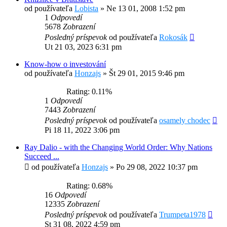
od používateľa
Lobista
»
Ne 13 01, 2008 1:52 pm
1
Odpovedí
5678
Zobrazení
Posledný príspevok
od používateľa
Rokosák
Ut 21 03, 2023 6:31 pm
Know-how o investování
od používateľa
Honzajs
»
Št 29 01, 2015 9:46 pm
Rating: 0.11%
1
Odpovedí
7443
Zobrazení
Posledný príspevok
od používateľa
osamely chodec
Pi 18 11, 2022 3:06 pm
Ray Dalio - with the Changing World Order: Why Nations
Succeed ...
od používateľa
Honzajs
»
Po 29 08, 2022 10:37 pm
Rating: 0.68%
16
Odpovedí
12335
Zobrazení
Posledný príspevok
od používateľa
Trumpeta1978
St 31 08, 2022 4:59 pm