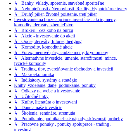
↳ Banky, vklady, sporenie, stavebné sporiteľne
↳ Nehnuteľnosti / Nemovitosti, Reality, Hypotekárne úvery
↳ Druhý pilier, životné poistenie, tretí pilier
Investovanie na burze a priame investície - akcie, meny,
komodity, deriváty, zberateľstvo
↳ Brokeri - cez koho na burzu
↳ Akcie - investovanie do akcií
↳ Opcie, deriváty, futures, hedging
↳ Komodity, komoditné akcie
↳ Forex, menové páry, cudzie meny, kryptomeny
↳ Alternatívne investície, umenie, starožitnosti, mince,
fyzické komodity
↳ Trading, tipy, zverejňovanie obchodov a investícií
↳ Makroekonomika
↳ Indikátory, systémy a stratégie
Knihy, vzdelanie, dane, podnikanie, ponuky
↳ Odkazy na webe a investovanie
↳ Užitočné linky
↳ Knihy, literatúra o investovaní
↳ Dane a naše investície
↳ Školenia. semináre. stretnutia
↳ Podnikanie, podnikateľské nápady, skúsenosti, príbehy
↳ Pracovne ponuky , ponuky spoluprace - trading ,
investing