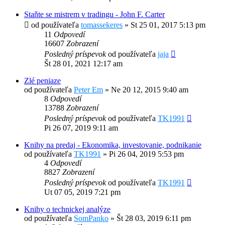
Staňte se mistrem v tradingu - John F. Carter
od používateľa
tomassekeres
»
St 25 01, 2017 5:13 pm
11
Odpovedí
16607
Zobrazení
Posledný príspevok
od používateľa
jaja
Št 28 01, 2021 12:17 am
Zlé peniaze
od používateľa
Peter Em
»
Ne 20 12, 2015 9:40 am
8
Odpovedí
13788
Zobrazení
Posledný príspevok
od používateľa
TK1991
Pi 26 07, 2019 9:11 am
Knihy na predaj - Ekonomika, investovanie, podnikanie
od používateľa
TK1991
»
Pi 26 04, 2019 5:53 pm
4
Odpovedí
8827
Zobrazení
Posledný príspevok
od používateľa
TK1991
Ut 07 05, 2019 7:21 pm
Knihy o technickej analýze
od používateľa
SomPanko
»
Št 28 03, 2019 6:11 pm