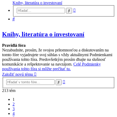
Knihy, literatúra o investovaní
Rozšírené
Hľadať
vyhľadávanie
Hľadať
Knihy, literatúra o investovaní
Pravidlá fóra
Nezabudnite, prosím, že svojou prítomnosťou a diskutovaním na
tomto fóre vyjadrujete svoj súhlas s vždy aktuálnymi Podmienkami
používania tohto fóra. Predovšetkým prosím dbajte na slušnosť
komunikácie a rešpektovanie sa navzájom.
Celé Podmienky
používania tohto fóra si môžte prečítať tu.
Založiť novú tému
Rozšírené
Hľadať
vyhľadávanie
213 tém
1
2
3
4