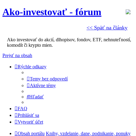
Ako-investovať - fórum
<< Späť na články
Ako investovať do akcií, dlhopisov, fondov, ETF, nehnuteľností,
komodít či krypto mien.
Prejsť na obsah
Rýchle odkazy
Temy bez odpovedí
Aktívne témy
Hľadať
FAQ
Prihlásiť sa
Vytvoriť účet
Obsah portálu
Knihy, vzdelanie, dane, podnikanie, ponuky