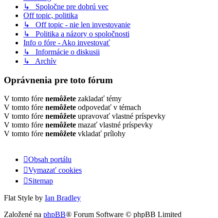
↳ Spoločne pre dobrú vec
Off topic, politika
↳ Off topic - nie len investovanie
↳ Politika a názory o spoločnosti
Info o fóre - Ako investovať
↳ Informácie o diskusii
↳ Archív
Oprávnenia pre toto fórum
V tomto fóre
nemôžete
zakladať témy
V tomto fóre
nemôžete
odpovedať v témach
V tomto fóre
nemôžete
upravovať vlastné príspevky
V tomto fóre
nemôžete
mazať vlastné príspevky
V tomto fóre
nemôžete
vkladať prílohy
Obsah portálu
Vymazať cookies
Sitemap
Flat Style by
Ian Bradley
Založené na
phpBB
® Forum Software © phpBB Limited