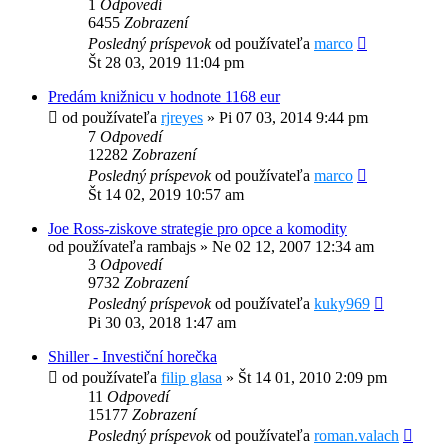
1
Odpovedí
6455
Zobrazení
Posledný príspevok
od používateľa
marco
Št 28 03, 2019 11:04 pm
Predám knižnicu v hodnote 1168 eur
od používateľa
rjreyes
»
Pi 07 03, 2014 9:44 pm
7
Odpovedí
12282
Zobrazení
Posledný príspevok
od používateľa
marco
Št 14 02, 2019 10:57 am
Joe Ross-ziskove strategie pro opce a komodity
od používateľa
rambajs
»
Ne 02 12, 2007 12:34 am
3
Odpovedí
9732
Zobrazení
Posledný príspevok
od používateľa
kuky969
Pi 30 03, 2018 1:47 am
Shiller - Investiční horečka
od používateľa
filip glasa
»
Št 14 01, 2010 2:09 pm
11
Odpovedí
15177
Zobrazení
Posledný príspevok
od používateľa
roman.valach