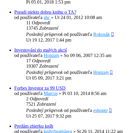
Pi 05 01, 2018 1:53 pm
Poradi niekto dobru knihu o TA?
od používateľa
shc
»
Ut 24 01, 2012 10:08 am
11
Odpovedí
13745
Zobrazení
Posledný príspevok
od používateľa
Rokosák
Ut 19 12, 2017 1:44 pm
Investování do malých akcií
od používateľa
Honzajs
»
So 09 06, 2007 12:35 am
17
Odpovedí
19307
Zobrazení
Posledný príspevok
od používateľa
Honzajs
Ut 05 09, 2017 3:21 pm
Forbes Investor za 99 USD
od používateľa
Marcos
»
Pi 03 10, 2014 8:56 am
2
Odpovedí
7521
Zobrazení
Posledný príspevok
od používateľa
eshoper
Ut 25 07, 2017 9:32 pm
Predám zbierku kníh
od používateľa
knihybratislava
»
St 26 11, 2014 11:22 am