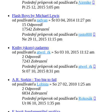
Posledný príspevok
od používateľa
Airmike
Pi 25 12, 2015 5:05 pm
Flash Boys by Michael Lewis
od používateľa
radvan
»
Št 03 04, 2014 11:27 pm
15
Odpovedí
17542
Zobrazení
Posledný príspevok
od používateľa
rasto800
Ne 29 11, 2015 11:15 pm
Knihy (skoro) zadarmo
od používateľa
atwel_rk
»
So 03 10, 2015 11:12 am
2
Odpovedí
7243
Zobrazení
Posledný príspevok
od používateľa
atwel_rk
St 07 10, 2015 8:31 pm
A.R. Sorkin : Too big to fail
od používateľa
Lobista
»
So 27 02, 2010 1:25 am
2
Odpovedí
6834
Zobrazení
Posledný príspevok
od používateľa
Rokosák
Ut 06 10, 2015 1:35 pm
E-book fundamentální analýza