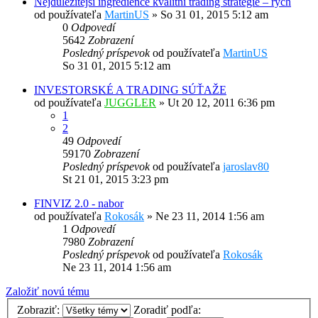
Nejdůležitější ingredience kvalitní trading strategie – rych
od používateľa
MartinUS
»
So 31 01, 2015 5:12 am
0
Odpovedí
5642
Zobrazení
Posledný príspevok
od používateľa
MartinUS
So 31 01, 2015 5:12 am
INVESTORSKÉ A TRADING SÚŤAŽE
od používateľa
JUGGLER
»
Ut 20 12, 2011 6:36 pm
1
2
49
Odpovedí
59170
Zobrazení
Posledný príspevok
od používateľa
jaroslav80
St 21 01, 2015 3:23 pm
FINVIZ 2.0 - nabor
od používateľa
Rokosák
»
Ne 23 11, 2014 1:56 am
1
Odpovedí
7980
Zobrazení
Posledný príspevok
od používateľa
Rokosák
Ne 23 11, 2014 1:56 am
Založiť novú tému
Zobraziť:
Zoradiť podľa: