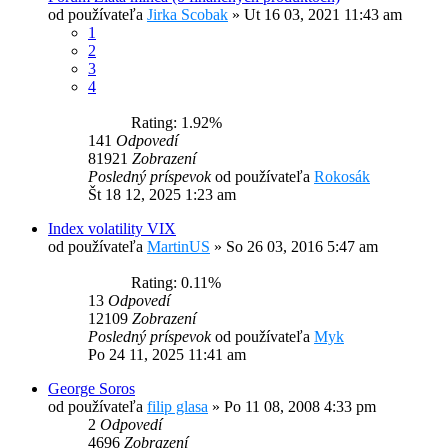
od používateľa
Jirka Scobak
»
Ut 16 03, 2021 11:43 am
1
2
3
4
Rating: 1.92%
141
Odpovedí
81921
Zobrazení
Posledný príspevok
od používateľa
Rokosák
Št 18 12, 2025 1:23 am
Index volatility VIX
od používateľa
MartinUS
»
So 26 03, 2016 5:47 am
Rating: 0.11%
13
Odpovedí
12109
Zobrazení
Posledný príspevok
od používateľa
Myk
Po 24 11, 2025 11:41 am
George Soros
od používateľa
filip glasa
»
Po 11 08, 2008 4:33 pm
2
Odpovedí
4696
Zobrazení