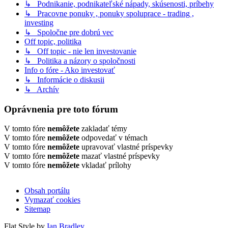
↳ Podnikanie, podnikateľské nápady, skúsenosti, príbehy
↳ Pracovne ponuky , ponuky spoluprace - trading ,
investing
↳ Spoločne pre dobrú vec
Off topic, politika
↳ Off topic - nie len investovanie
↳ Politika a názory o spoločnosti
Info o fóre - Ako investovať
↳ Informácie o diskusii
↳ Archív
Oprávnenia pre toto fórum
V tomto fóre
nemôžete
zakladať témy
V tomto fóre
nemôžete
odpovedať v témach
V tomto fóre
nemôžete
upravovať vlastné príspevky
V tomto fóre
nemôžete
mazať vlastné príspevky
V tomto fóre
nemôžete
vkladať prílohy
Obsah portálu
Vymazať cookies
Sitemap
Flat Style by
Ian Bradley