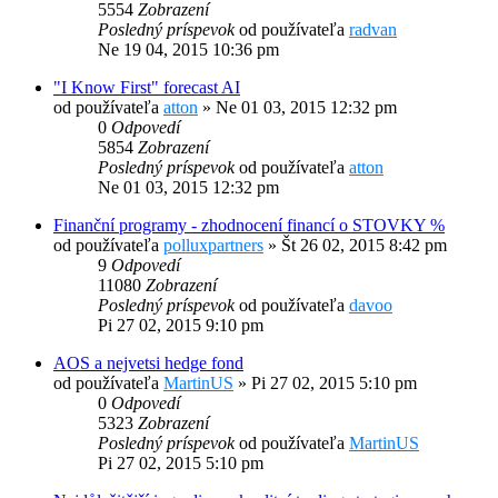
5554
Zobrazení
Posledný príspevok
od používateľa
radvan
Ne 19 04, 2015 10:36 pm
"I Know First" forecast AI
od používateľa
atton
»
Ne 01 03, 2015 12:32 pm
0
Odpovedí
5854
Zobrazení
Posledný príspevok
od používateľa
atton
Ne 01 03, 2015 12:32 pm
Finanční programy - zhodnocení financí o STOVKY %
od používateľa
polluxpartners
»
Št 26 02, 2015 8:42 pm
9
Odpovedí
11080
Zobrazení
Posledný príspevok
od používateľa
davoo
Pi 27 02, 2015 9:10 pm
AOS a nejvetsi hedge fond
od používateľa
MartinUS
»
Pi 27 02, 2015 5:10 pm
0
Odpovedí
5323
Zobrazení
Posledný príspevok
od používateľa
MartinUS
Pi 27 02, 2015 5:10 pm