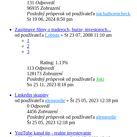
131
Odpovedí
96935
Zobrazení
Posledný príspevok
od používateľa
michalhornicheck
St 19 06, 2024 8:50 pm
Zaujimave filmy o traderoch, burze, investoroch...
od používateľa
Lobista
»
St 23 07, 2008 11:10 am
1
2
3
Rating: 1.13%
113
Odpovedí
128173
Zobrazení
Posledný príspevok
od používateľa
Joki
So 25 11, 2023 8:18 pm
Linkedin skupiny
od používateľa
glengoolie
»
Št 25 05, 2023 12:18 pm
0
Odpovedí
4456
Zobrazení
Posledný príspevok
od používateľa
glengoolie
Št 25 05, 2023 12:18 pm
YouTube kanal tip - realne investovanie