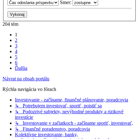
Smer:
204 tém
1
2
3
4
5
6
Ďalšia
Návrat na obsah portálu
Rýchla navigácia vo fórach
Investovanie - začíname, finančné plánovanie, poradcovia
↳ Potrebujem investovať, sporiť, poistiť sa
↳ Podozrivé subjekty, nevýhodné produkty a rizikové
investície
↳ Investovanie v začiatkoch - začíname sporiť, investovať,
↳ Finančné poradenstvo, poradcovia
Kolektívne investovanie, banky,