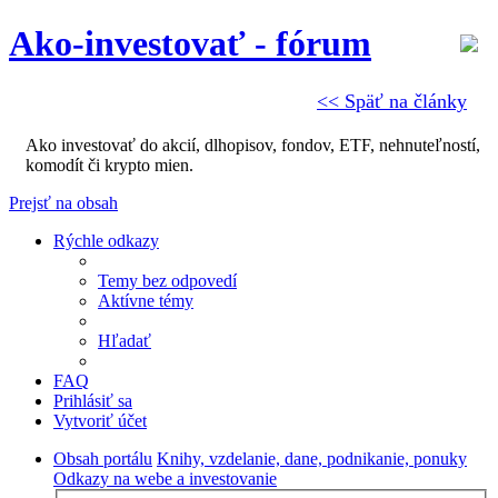
Ako-investovať - fórum
<< Späť na články
Ako investovať do akcií, dlhopisov, fondov, ETF, nehnuteľností,
komodít či krypto mien.
Prejsť na obsah
Rýchle odkazy
Temy bez odpovedí
Aktívne témy
Hľadať
FAQ
Prihlásiť sa
Vytvoriť účet
Obsah portálu
Knihy, vzdelanie, dane, podnikanie, ponuky
Odkazy na webe a investovanie