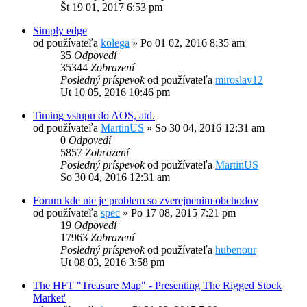
Št 19 01, 2017 6:53 pm
Simply edge
od používateľa
kolega
»
Po 01 02, 2016 8:35 am
35
Odpovedí
35344
Zobrazení
Posledný príspevok
od používateľa
miroslav12
Ut 10 05, 2016 10:46 pm
Timing vstupu do AOS, atd.
od používateľa
MartinUS
»
So 30 04, 2016 12:31 am
0
Odpovedí
5857
Zobrazení
Posledný príspevok
od používateľa
MartinUS
So 30 04, 2016 12:31 am
Forum kde nie je problem so zverejnenim obchodov
od používateľa
spec
»
Po 17 08, 2015 7:21 pm
19
Odpovedí
17963
Zobrazení
Posledný príspevok
od používateľa
hubenour
Ut 08 03, 2016 3:58 pm
The HFT "Treasure Map" - Presenting The Rigged Stock
Market'