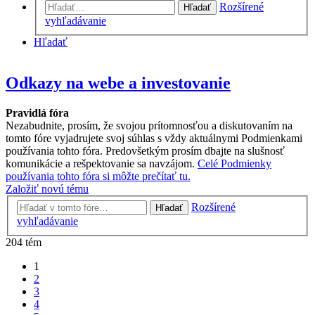
Rozšírené
Hľadať
vyhľadávanie
Hľadať
Odkazy na webe a investovanie
Pravidlá fóra
Nezabudnite, prosím, že svojou prítomnosťou a diskutovaním na
tomto fóre vyjadrujete svoj súhlas s vždy aktuálnymi Podmienkami
používania tohto fóra. Predovšetkým prosím dbajte na slušnosť
komunikácie a rešpektovanie sa navzájom.
Celé Podmienky
používania tohto fóra si môžte prečítať tu.
Založiť novú tému
Rozšírené
Hľadať
vyhľadávanie
204 tém
1
2
3
4