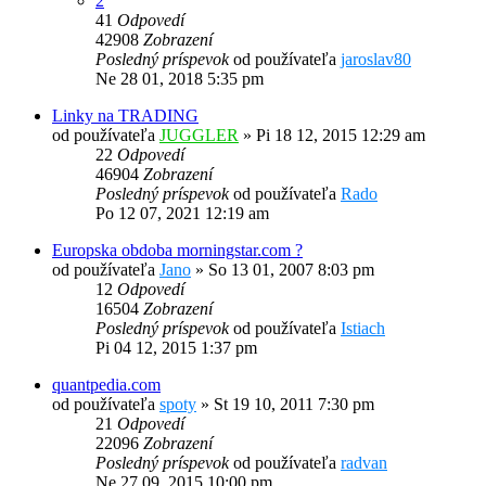
2
41
Odpovedí
42908
Zobrazení
Posledný príspevok
od používateľa
jaroslav80
Ne 28 01, 2018 5:35 pm
Linky na TRADING
od používateľa
JUGGLER
»
Pi 18 12, 2015 12:29 am
22
Odpovedí
46904
Zobrazení
Posledný príspevok
od používateľa
Rado
Po 12 07, 2021 12:19 am
Europska obdoba morningstar.com ?
od používateľa
Jano
»
So 13 01, 2007 8:03 pm
12
Odpovedí
16504
Zobrazení
Posledný príspevok
od používateľa
Istiach
Pi 04 12, 2015 1:37 pm
quantpedia.com
od používateľa
spoty
»
St 19 10, 2011 7:30 pm
21
Odpovedí
22096
Zobrazení
Posledný príspevok
od používateľa
radvan
Ne 27 09, 2015 10:00 pm