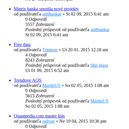
Matrix banka spustila nové projekty
od používateľa
antibankar
»
St 02 09, 2015 6:41 am
0
Odpovedí
5557
Zobrazení
Posledný príspevok
od používateľa
antibankar
St 02 09, 2015 6:41 am
Free data
od používateľa
Tomtom
»
Ut 20 01, 2015 12:18 am
4
Odpovedí
8243
Zobrazení
Posledný príspevok
od používateľa
filip glasa
Ut 01 09, 2015 6:52 am
Trendove AOS
od používateľa
MartinUS
»
So 02 05, 2015 1:08 am
0
Odpovedí
5615
Zobrazení
Posledný príspevok
od používateľa
MartinUS
So 02 05, 2015 1:08 am
Quantpedia.com master lists
od používateľa
radvan
»
Ne 19 04, 2015 10:36 pm
0
Odpovedí