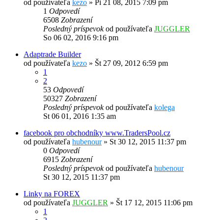
od používateľa
kezo
»
Pi 21 08, 2015 7:09 pm
1
Odpovedí
6508
Zobrazení
Posledný príspevok
od používateľa
JUGGLER
So 06 02, 2016 9:16 pm
Adaptrade Builder
od používateľa
kezo
»
Št 27 09, 2012 6:59 pm
1
2
53
Odpovedí
50327
Zobrazení
Posledný príspevok
od používateľa
kolega
St 06 01, 2016 1:35 am
facebook pro obchodníky www.TradersPool.cz
od používateľa
hubenour
»
St 30 12, 2015 11:37 pm
0
Odpovedí
6915
Zobrazení
Posledný príspevok
od používateľa
hubenour
St 30 12, 2015 11:37 pm
Linky na FOREX
od používateľa
JUGGLER
»
Št 17 12, 2015 11:06 pm
1