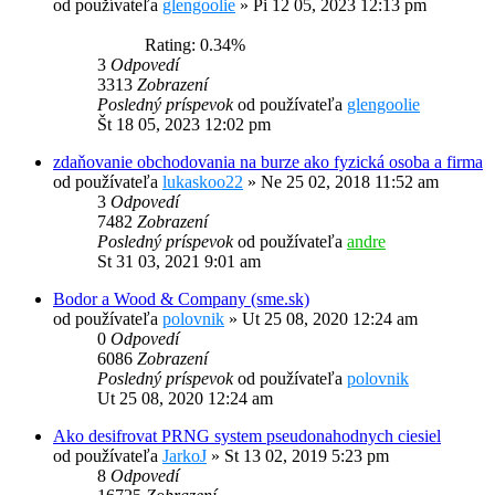
od používateľa
glengoolie
»
Pi 12 05, 2023 12:13 pm
Rating: 0.34%
3
Odpovedí
3313
Zobrazení
Posledný príspevok
od používateľa
glengoolie
Št 18 05, 2023 12:02 pm
zdaňovanie obchodovania na burze ako fyzická osoba a firma
od používateľa
lukaskoo22
»
Ne 25 02, 2018 11:52 am
3
Odpovedí
7482
Zobrazení
Posledný príspevok
od používateľa
andre
St 31 03, 2021 9:01 am
Bodor a Wood & Company (sme.sk)
od používateľa
polovnik
»
Ut 25 08, 2020 12:24 am
0
Odpovedí
6086
Zobrazení
Posledný príspevok
od používateľa
polovnik
Ut 25 08, 2020 12:24 am
Ako desifrovat PRNG system pseudonahodnych ciesiel
od používateľa
JarkoJ
»
St 13 02, 2019 5:23 pm
8
Odpovedí