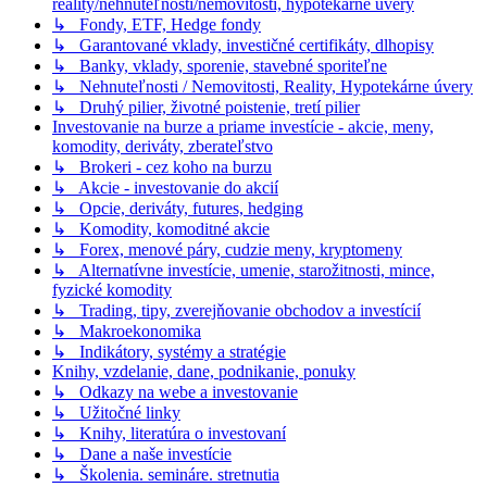
reality/nehnuteľnosti/nemovitosti, hypotekárne úvery
↳ Fondy, ETF, Hedge fondy
↳ Garantované vklady, investičné certifikáty, dlhopisy
↳ Banky, vklady, sporenie, stavebné sporiteľne
↳ Nehnuteľnosti / Nemovitosti, Reality, Hypotekárne úvery
↳ Druhý pilier, životné poistenie, tretí pilier
Investovanie na burze a priame investície - akcie, meny,
komodity, deriváty, zberateľstvo
↳ Brokeri - cez koho na burzu
↳ Akcie - investovanie do akcií
↳ Opcie, deriváty, futures, hedging
↳ Komodity, komoditné akcie
↳ Forex, menové páry, cudzie meny, kryptomeny
↳ Alternatívne investície, umenie, starožitnosti, mince,
fyzické komodity
↳ Trading, tipy, zverejňovanie obchodov a investícií
↳ Makroekonomika
↳ Indikátory, systémy a stratégie
Knihy, vzdelanie, dane, podnikanie, ponuky
↳ Odkazy na webe a investovanie
↳ Užitočné linky
↳ Knihy, literatúra o investovaní
↳ Dane a naše investície
↳ Školenia. semináre. stretnutia