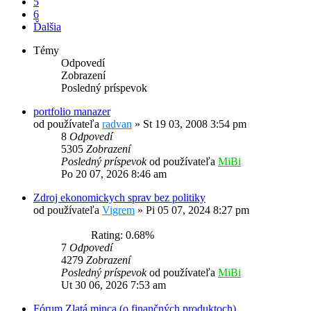
5
6
Ďalšia
Témy
Odpovedí
Zobrazení
Posledný príspevok
portfolio manazer
od používateľa
radvan
»
St 19 03, 2008 3:54 pm
8
Odpovedí
5305
Zobrazení
Posledný príspevok
od používateľa
MiBi
Po 20 07, 2026 8:46 am
Zdroj ekonomickych sprav bez politiky
od používateľa
Vigrem
»
Pi 05 07, 2024 8:27 pm
Rating: 0.68%
7
Odpovedí
4279
Zobrazení
Posledný príspevok
od používateľa
MiBi
Ut 30 06, 2026 7:53 am
Fórum Zlatá minca (o finančných produktoch)