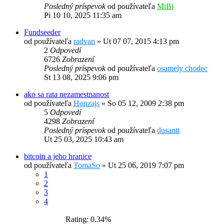
Posledný príspevok
od používateľa
MiBi
Pi 10 10, 2025 11:35 am
Fundseeder
od používateľa
radvan
»
Ut 07 07, 2015 4:13 pm
2
Odpovedí
6726
Zobrazení
Posledný príspevok
od používateľa
osamely chodec
St 13 08, 2025 9:06 pm
ako sa rata nezamestnanost
od používateľa
Honzajs
»
So 05 12, 2009 2:38 pm
5
Odpovedí
4298
Zobrazení
Posledný príspevok
od používateľa
dusantt
Ut 25 03, 2025 10:43 am
bitcoin a jeho hranice
od používateľa
TomaSo
»
Ut 25 06, 2019 7:07 pm
1
2
3
4
Rating: 0.34%