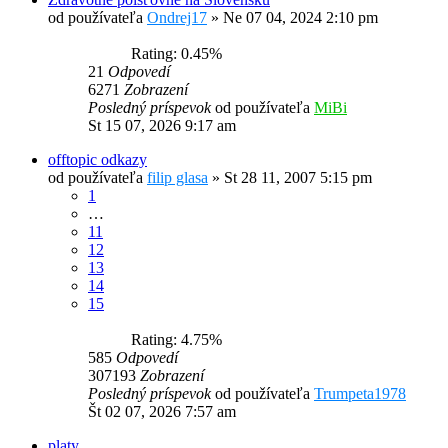
od používateľa
Ondrej17
»
Ne 07 04, 2024 2:10 pm
Rating: 0.45%
21
Odpovedí
6271
Zobrazení
Posledný príspevok
od používateľa
MiBi
St 15 07, 2026 9:17 am
offtopic odkazy
od používateľa
filip glasa
»
St 28 11, 2007 5:15 pm
1
…
11
12
13
14
15
Rating: 4.75%
585
Odpovedí
307193
Zobrazení
Posledný príspevok
od používateľa
Trumpeta1978
Št 02 07, 2026 7:57 am
platy