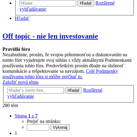
Rozšírené
Hľadať
vyhľadávanie
Hľadať
Off topic - nie len investovanie
Pravidlá fóra
Nezabudnite, prosím, že svojou prítomnosťou a diskutovaním na
tomto fóre vyjadrujete svoj súhlas s vždy aktuálnymi Podmienkami
používania tohto fóra. Predovšetkým prosím dbajte na slušnosť
komunikácie a rešpektovanie sa navzájom.
Celé Podmienky
používania tohto fóra si môžte prečítať tu.
Založiť novú tému
Rozšírené
Hľadať
vyhľadávanie
280 tém
Strana
1
z
7
Prejsť na stránku:
1