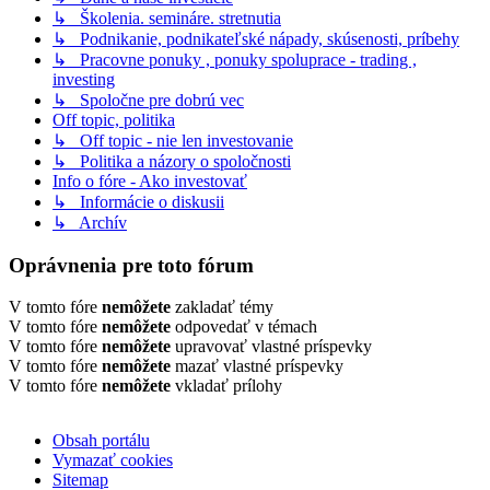
↳ Školenia. semináre. stretnutia
↳ Podnikanie, podnikateľské nápady, skúsenosti, príbehy
↳ Pracovne ponuky , ponuky spoluprace - trading ,
investing
↳ Spoločne pre dobrú vec
Off topic, politika
↳ Off topic - nie len investovanie
↳ Politika a názory o spoločnosti
Info o fóre - Ako investovať
↳ Informácie o diskusii
↳ Archív
Oprávnenia pre toto fórum
V tomto fóre
nemôžete
zakladať témy
V tomto fóre
nemôžete
odpovedať v témach
V tomto fóre
nemôžete
upravovať vlastné príspevky
V tomto fóre
nemôžete
mazať vlastné príspevky
V tomto fóre
nemôžete
vkladať prílohy
Obsah portálu
Vymazať cookies
Sitemap