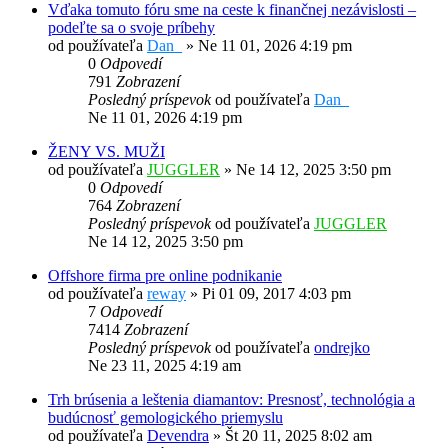
Vďaka tomuto fóru sme na ceste k finančnej nezávislosti –
podeľte sa o svoje príbehy
od používateľa
Dan_
»
Ne 11 01, 2026 4:19 pm
0
Odpovedí
791
Zobrazení
Posledný príspevok
od používateľa
Dan_
Ne 11 01, 2026 4:19 pm
ŽENY VS. MUŽI
od používateľa
JUGGLER
»
Ne 14 12, 2025 3:50 pm
0
Odpovedí
764
Zobrazení
Posledný príspevok
od používateľa
JUGGLER
Ne 14 12, 2025 3:50 pm
Offshore firma pre online podnikanie
od používateľa
reway
»
Pi 01 09, 2017 4:03 pm
7
Odpovedí
7414
Zobrazení
Posledný príspevok
od používateľa
ondrejko
Ne 23 11, 2025 4:19 am
Trh brúsenia a leštenia diamantov: Presnosť, technológia a
budúcnosť gemologického priemyslu
od používateľa
Devendra
»
Št 20 11, 2025 8:02 am