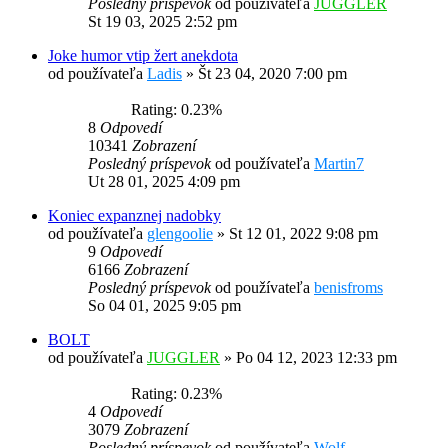
Posledný príspevok
od používateľa
JUGGLER
St 19 03, 2025 2:52 pm
Joke humor vtip žert anekdota
od používateľa
Ladis
»
Št 23 04, 2020 7:00 pm
Rating: 0.23%
8
Odpovedí
10341
Zobrazení
Posledný príspevok
od používateľa
Martin7
Ut 28 01, 2025 4:09 pm
Koniec expanznej nadobky
od používateľa
glengoolie
»
St 12 01, 2022 9:08 pm
9
Odpovedí
6166
Zobrazení
Posledný príspevok
od používateľa
benisfroms
So 04 01, 2025 9:05 pm
BOLT
od používateľa
JUGGLER
»
Po 04 12, 2023 12:33 pm
Rating: 0.23%
4
Odpovedí
3079
Zobrazení
Posledný príspevok
od používateľa
Wolf