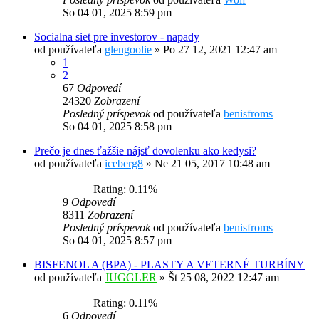
So 04 01, 2025 8:59 pm
Socialna siet pre investorov - napady
od používateľa
glengoolie
»
Po 27 12, 2021 12:47 am
1
2
67
Odpovedí
24320
Zobrazení
Posledný príspevok
od používateľa
benisfroms
So 04 01, 2025 8:58 pm
Prečo je dnes ťažšie nájsť dovolenku ako kedysi?
od používateľa
iceberg8
»
Ne 21 05, 2017 10:48 am
Rating: 0.11%
9
Odpovedí
8311
Zobrazení
Posledný príspevok
od používateľa
benisfroms
So 04 01, 2025 8:57 pm
BISFENOL A (BPA) - PLASTY A VETERNÉ TURBÍNY
od používateľa
JUGGLER
»
Št 25 08, 2022 12:47 am
Rating: 0.11%
6
Odpovedí