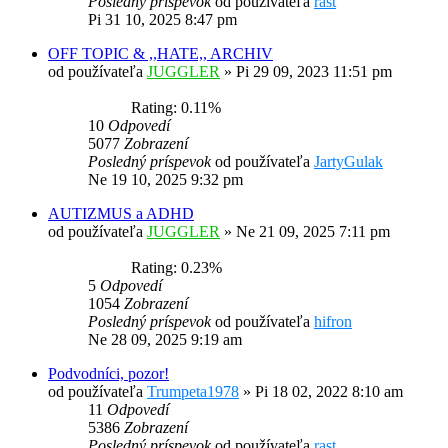
Posledný príspevok
od používateľa
rast
Pi 31 10, 2025 8:47 pm
OFF TOPIC & ,,HATE,, ARCHIV
od používateľa
JUGGLER
»
Pi 29 09, 2023 11:51 pm
Rating: 0.11%
10
Odpovedí
5077
Zobrazení
Posledný príspevok
od používateľa
JartyGulak
Ne 19 10, 2025 9:32 pm
AUTIZMUS a ADHD
od používateľa
JUGGLER
»
Ne 21 09, 2025 7:11 pm
Rating: 0.23%
5
Odpovedí
1054
Zobrazení
Posledný príspevok
od používateľa
hifron
Ne 28 09, 2025 9:19 am
Podvodníci, pozor!
od používateľa
Trumpeta1978
»
Pi 18 02, 2022 8:10 am
11
Odpovedí
5386
Zobrazení
Posledný príspevok
od používateľa
rast