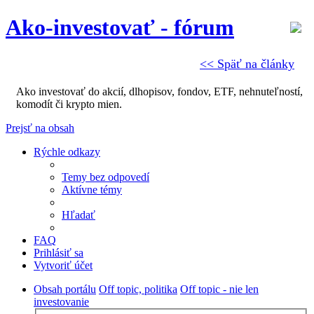
Ako-investovať - fórum
<< Späť na články
Ako investovať do akcií, dlhopisov, fondov, ETF, nehnuteľností,
komodít či krypto mien.
Prejsť na obsah
Rýchle odkazy
Temy bez odpovedí
Aktívne témy
Hľadať
FAQ
Prihlásiť sa
Vytvoriť účet
Obsah portálu
Off topic, politika
Off topic - nie len
investovanie