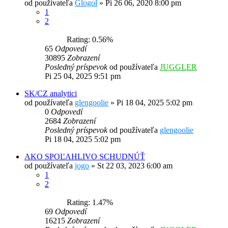
od používateľa
Glogol
»
Pi 26 06, 2020 8:00 pm
1
2
Rating: 0.56%
65
Odpovedí
30895
Zobrazení
Posledný príspevok
od používateľa
JUGGLER
Pi 25 04, 2025 9:51 pm
SK/CZ analytici
od používateľa
glengoolie
»
Pi 18 04, 2025 5:02 pm
0
Odpovedí
2684
Zobrazení
Posledný príspevok
od používateľa
glengoolie
Pi 18 04, 2025 5:02 pm
AKO SPOĽAHLIVO SCHUDNÚŤ
od používateľa
jogo
»
St 22 03, 2023 6:00 am
1
2
Rating: 1.47%
69
Odpovedí
16215
Zobrazení