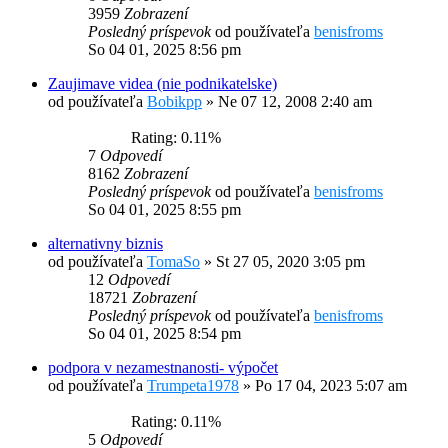
3959
Zobrazení
Posledný príspevok
od používateľa
benisfroms
So 04 01, 2025 8:56 pm
Zaujimave videa (nie podnikatelske)
od používateľa
Bobikpp
»
Ne 07 12, 2008 2:40 am
Rating: 0.11%
7
Odpovedí
8162
Zobrazení
Posledný príspevok
od používateľa
benisfroms
So 04 01, 2025 8:55 pm
alternativny biznis
od používateľa
TomaSo
»
St 27 05, 2020 3:05 pm
12
Odpovedí
18721
Zobrazení
Posledný príspevok
od používateľa
benisfroms
So 04 01, 2025 8:54 pm
podpora v nezamestnanosti- výpočet
od používateľa
Trumpeta1978
»
Po 17 04, 2023 5:07 am
Rating: 0.11%
5
Odpovedí