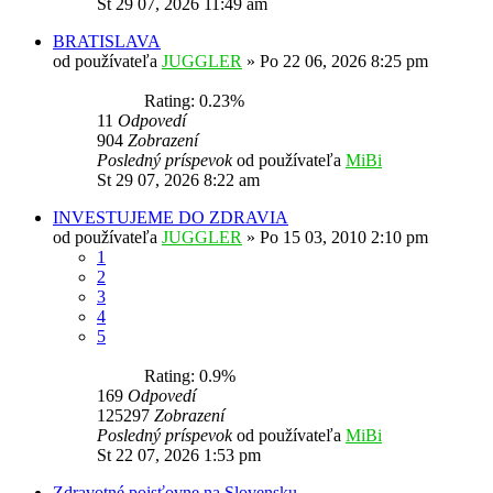
St 29 07, 2026 11:49 am
BRATISLAVA
od používateľa
JUGGLER
»
Po 22 06, 2026 8:25 pm
Rating: 0.23%
11
Odpovedí
904
Zobrazení
Posledný príspevok
od používateľa
MiBi
St 29 07, 2026 8:22 am
INVESTUJEME DO ZDRAVIA
od používateľa
JUGGLER
»
Po 15 03, 2010 2:10 pm
1
2
3
4
5
Rating: 0.9%
169
Odpovedí
125297
Zobrazení
Posledný príspevok
od používateľa
MiBi
St 22 07, 2026 1:53 pm
Zdravotné poisťovne na Slovensku