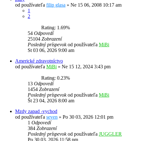
od používateľa
filip glasa
»
Ne 15 06, 2008 10:17 am
1
2
Rating: 1.69%
54
Odpovedí
25104
Zobrazení
Posledný príspevok
od používateľa
MiBi
St 03 06, 2026 9:00 am
Americké zdravotníctvo
od používateľa
MiBi
»
Ne 15 12, 2024 3:43 pm
Rating: 0.23%
13
Odpovedí
1454
Zobrazení
Posledný príspevok
od používateľa
MiBi
Št 23 04, 2026 8:00 am
Mzdy zapad -vychod
od používateľa
seven
»
Po 30 03, 2026 12:01 pm
1
Odpovedí
384
Zobrazení
Posledný príspevok
od používateľa
JUGGLER
Po 30 03, 2026 11:58 pm