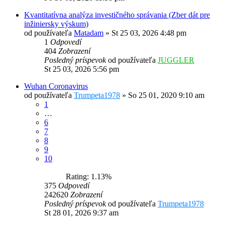
Kvantitatívna analýza investičného správania (Zber dát pre
inžiniersky výskum)
od používateľa
Matadam
»
St 25 03, 2026 4:48 pm
1
Odpovedí
404
Zobrazení
Posledný príspevok
od používateľa
JUGGLER
St 25 03, 2026 5:56 pm
Wuhan Coronavirus
od používateľa
Trumpeta1978
»
So 25 01, 2020 9:10 am
1
…
6
7
8
9
10
Rating: 1.13%
375
Odpovedí
242620
Zobrazení
Posledný príspevok
od používateľa
Trumpeta1978
St 28 01, 2026 9:37 am