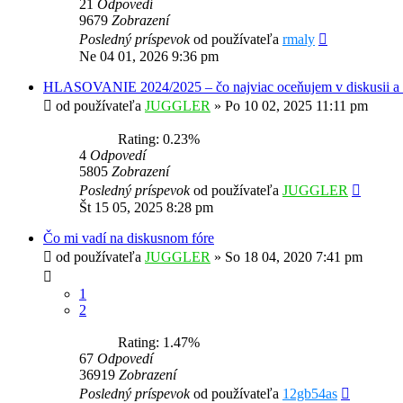
21
Odpovedí
9679
Zobrazení
Posledný príspevok
od používateľa
rmaly
Ne 04 01, 2026 9:36 pm
HLASOVANIE 2024/2025 – čo najviac oceňujem v diskusii a č
od používateľa
JUGGLER
»
Po 10 02, 2025 11:11 pm
Rating: 0.23%
4
Odpovedí
5805
Zobrazení
Posledný príspevok
od používateľa
JUGGLER
Št 15 05, 2025 8:28 pm
Čo mi vadí na diskusnom fóre
od používateľa
JUGGLER
»
So 18 04, 2020 7:41 pm
1
2
Rating: 1.47%
67
Odpovedí
36919
Zobrazení
Posledný príspevok
od používateľa
12gb54as