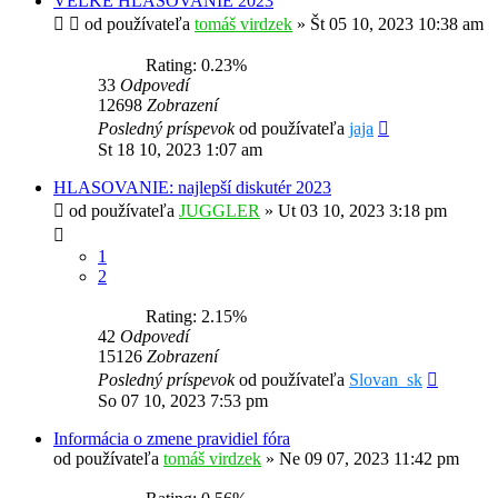
VEĽKÉ HLASOVANIE 2023
od používateľa
tomáš virdzek
»
Št 05 10, 2023 10:38 am
Rating: 0.23%
33
Odpovedí
12698
Zobrazení
Posledný príspevok
od používateľa
jaja
St 18 10, 2023 1:07 am
HLASOVANIE: najlepší diskutér 2023
od používateľa
JUGGLER
»
Ut 03 10, 2023 3:18 pm
1
2
Rating: 2.15%
42
Odpovedí
15126
Zobrazení
Posledný príspevok
od používateľa
Slovan_sk
So 07 10, 2023 7:53 pm
Informácia o zmene pravidiel fóra
od používateľa
tomáš virdzek
»
Ne 09 07, 2023 11:42 pm