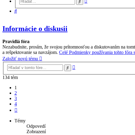
Hľadať
vyhľadávanie
Hľadať
Informácie o diskusii
Pravidlá fóra
Nezabudnite, prosím, že svojou prítomnosťou a diskutovaním na tomt
a rešpektovanie sa navzájom.
Celé Podmienky používania tohto fóra si
Založiť novú tému
Rozšírené
Hľadať
vyhľadávanie
134 tém
1
2
3
4
Ďalšia
Témy
Odpovedí
Zobrazení