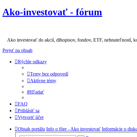
Ako-investovať - fórum
Ako investovať do akcií, dlhopisov, fondov, ETF, nehnuteľností, k
Prejsť na obsah
Rýchle odkazy
Temy bez odpovedí
Aktívne témy
Hľadať
FAQ
Prihlásiť sa
Vytvoriť účet
Obsah portálu
Info o fóre - Ako investovať
Informácie o disku
Rozšírené