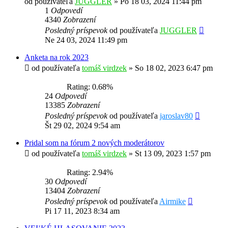
od používateľa
JUGGLER
»
Po 18 03, 2024 11:44 pm
1
Odpovedí
4340
Zobrazení
Posledný príspevok
od používateľa
JUGGLER
Ne 24 03, 2024 11:49 pm
Anketa na rok 2023
od používateľa
tomáš virdzek
»
So 18 02, 2023 6:47 pm
Rating: 0.68%
24
Odpovedí
13385
Zobrazení
Posledný príspevok
od používateľa
jaroslav80
Št 29 02, 2024 9:54 am
Pridal som na fórum 2 nových moderátorov
od používateľa
tomáš virdzek
»
St 13 09, 2023 1:57 pm
Rating: 2.94%
30
Odpovedí
13404
Zobrazení
Posledný príspevok
od používateľa
Airmike
Pi 17 11, 2023 8:34 am