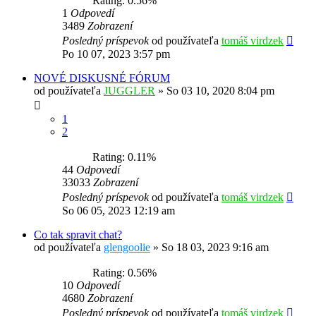
Rating: 0.56%
1
Odpovedí
3489
Zobrazení
Posledný príspevok
od používateľa
tomáš virdzek
Po 10 07, 2023 3:57 pm
NOVÉ DISKUSNÉ FÓRUM
od používateľa
JUGGLER
»
So 03 10, 2020 8:04 pm
1
2
Rating: 0.11%
44
Odpovedí
33033
Zobrazení
Posledný príspevok
od používateľa
tomáš virdzek
So 06 05, 2023 12:19 am
Co tak spravit chat?
od používateľa
glengoolie
»
So 18 03, 2023 9:16 am
Rating: 0.56%
10
Odpovedí
4680
Zobrazení
Posledný príspevok
od používateľa
tomáš virdzek