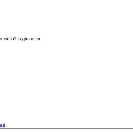
omodít či krypto mien.
sii