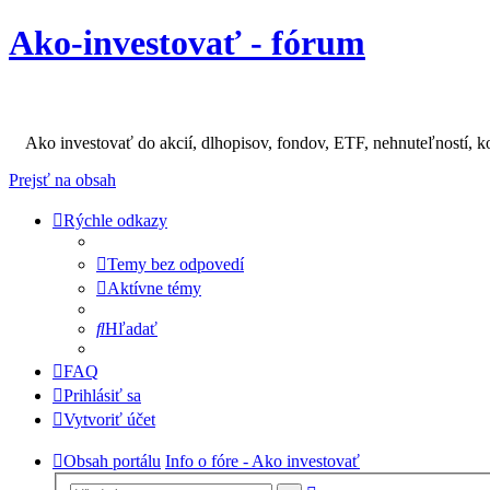
Ako-investovať - fórum
Ako investovať do akcií, dlhopisov, fondov, ETF, nehnuteľností, k
Prejsť na obsah
Rýchle odkazy
Temy bez odpovedí
Aktívne témy
Hľadať
FAQ
Prihlásiť sa
Vytvoriť účet
Obsah portálu
Info o fóre - Ako investovať
Rozšírené