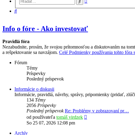
Hľadať
vyhľadávanie
Hľadať
Info o fóre - Ako investovať
Pravidlá fóra
Nezabudnite, prosím, že svojou prítomnosťou a diskutovaním na tomt
a rešpektovanie sa navzájom.
Celé Podmienky používania tohto fóra si
Fórum
Témy
Príspevky
Posledný príspevok
Informácie o diskusii
Informácie, pravidlá, návrhy, správy, pripomienky (pridať, zlúč
134
Témy
2056
Príspevky
Posledný príspevok
Re: Problémy v zobrazovaní pr…
Zobraziť
od používateľa
tomáš virdzek
posledný
So 25 07, 2026 12:08 pm
príspevok
Archív