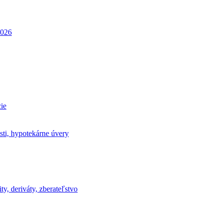
026
ie
sti, hypotekárne úvery
ty, deriváty, zberateľstvo