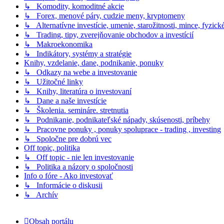
↳ Komodity, komoditné akcie
↳ Forex, menové páry, cudzie meny, kryptomeny
↳ Alternatívne investície, umenie, starožitnosti, mince, fyzic
↳ Trading, tipy, zverejňovanie obchodov a investícií
↳ Makroekonomika
↳ Indikátory, systémy a stratégie
Knihy, vzdelanie, dane, podnikanie, ponuky
↳ Odkazy na webe a investovanie
↳ Užitočné linky
↳ Knihy, literatúra o investovaní
↳ Dane a naše investície
↳ Školenia. semináre. stretnutia
↳ Podnikanie, podnikateľské nápady, skúsenosti, príbehy
↳ Pracovne ponuky , ponuky spoluprace - trading , investing
↳ Spoločne pre dobrú vec
Off topic, politika
↳ Off topic - nie len investovanie
↳ Politika a názory o spoločnosti
Info o fóre - Ako investovať
↳ Informácie o diskusii
↳ Archív
Obsah portálu