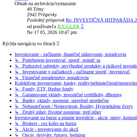
Obsah na archiváciu/vymazanie
49
Témy
2942
Príspevky
Posledný príspevok
Re: INVESTIČNÁ HITPARÁDA 2
Zobraziť
od používateľa
JUGGLER
posledný
Ne 17 05, 2026 10:47 pm
príspevok
Rýchla navigácia vo fórach
Investovanie - začíname, finančné plánovanie, poradcovia
↳ Potrebujem investovať, sporiť, poistiť sa
↳ Podozrivé subjekty, nevýhodné produkty a rizikové investíc
↳ Investovanie v začiatkoch - začíname sporiť, investovať,
↳ Finančné poradenstvo, poradcovia
Kolektívne investovanie, banky, reality/nehnuteľnosti/nemovito
↳ Fondy, ETF, Hedge fondy
↳ Garantované vklady, investičné certifikáty, dlhopisy
↳ Banky, vklady, sporenie, stavebné sporiteľne
↳ Nehnuteľnosti / Nemovitosti, Reality, Hypotekárne úvery
↳ Druhý pilier, životné poistenie, tretí pilier
Investovanie na burze a priame investície - akcie, meny, komodi
↳ Brokeri - cez koho na burzu
↳ Akcie - investovanie do akcií
↳ Opcie, deriváty, futures, hedging