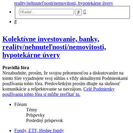
reality/nehnuteľnosti/nemovitosti, hypotekárne úvery
Rozšírené
Hľadať
vyhľadávanie
Hľadať
Kolektívne investovanie, banky,
reality/nehnuteľnosti/nemovitosti,
hypotekárne úvery
Pravidlá fóra
Nezabudnite, prosím, že svojou prítomnosťou a diskutovaním na
tomto fóre vyjadrujete svoj súhlas s vždy aktuálnymi Podmienkami
používania tohto fóra. Predovšetkým prosím dbajte na slušnosť
komunikácie a rešpektovanie sa navzájom.
Celé Podmienky
používania tohto fóra si môžte prečítať tu.
Fórum
Témy
Príspevky
Posledný príspevok
Fondy, ETF, Hedge fondy