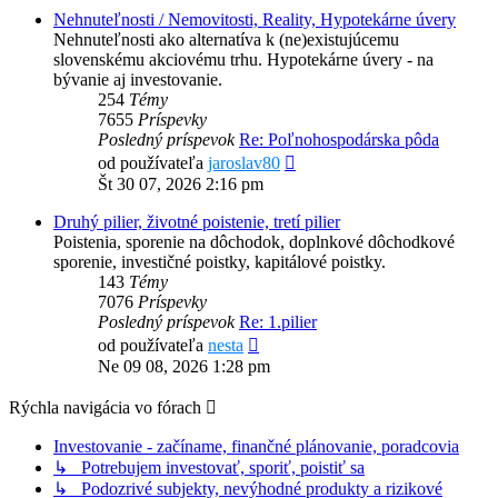
Nehnuteľnosti / Nemovitosti, Reality, Hypotekárne úvery
Nehnuteľnosti ako alternatíva k (ne)existujúcemu
slovenskému akciovému trhu. Hypotekárne úvery - na
bývanie aj investovanie.
254
Témy
7655
Príspevky
Posledný príspevok
Re: Poľnohospodárska pôda
Zobraziť
od používateľa
jaroslav80
posledný
Št 30 07, 2026 2:16 pm
príspevok
Druhý pilier, životné poistenie, tretí pilier
Poistenia, sporenie na dôchodok, doplnkové dôchodkové
sporenie, investičné poistky, kapitálové poistky.
143
Témy
7076
Príspevky
Posledný príspevok
Re: 1.pilier
Zobraziť
od používateľa
nesta
posledný
Ne 09 08, 2026 1:28 pm
príspevok
Rýchla navigácia vo fórach
Investovanie - začíname, finančné plánovanie, poradcovia
↳ Potrebujem investovať, sporiť, poistiť sa
↳ Podozrivé subjekty, nevýhodné produkty a rizikové