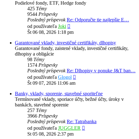
Podielové fondy, ETF, Hedge fondy
425
Témy
9544
Príspevky
Posledný príspevok
Re: Odporučte tie najlepšie E…
Zobraziť
od používateľa
Joki
posledný
Št 06 08, 2026 1:18 pm
príspevok
Garantované vklady, investičné certifikáty, dlhopisy
Garantované fondy, zaistené vklady, investičné certifikáty,
dlhopisy a obligácie
98
Témy
1574
Príspevky
Posledný príspevok
Re: Dlhopisy v ponuke J&T ban…
Zobraziť
od používateľa
Glogol
posledný
Št 09 07, 2026 11:06 am
príspevok
Banky, vklady, sporenie, stavebné sporiteľne
Termínované vklady, sporiace účty, bežné účty, úroky v
bankách, stavebné sporenie
257
Témy
3966
Príspevky
Posledný príspevok
Re: Tatrabanka
Zobraziť
od používateľa
JUGGLER
posledný
St 05 08, 2026 2:37 pm
príspevok