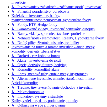
investície
↳ Investovanie v začiatkoch - začíname sporiť, investovať,
↳ Finančné poradenstvo, poradcovia
Kolektívne investovanie, banky,
reality/nehnuteľnosti/nemovitosti, hypotekárne úvery
↳ Fondy, ETF, Hedge fondy
↳ Garantované vklady, investičné certifikáty, dlhopisy
↳ Banky, vklady, sporenie, stavebné sporiteľne
↳ Nehnuteľnosti / Nemovitosti, Reality, Hypotekárne úvery
↳ Druhý pilier, životné poistenie, tretí pilier
Investovanie na burze a priame investície - akcie, meny,
komodity, deriváty, zberateľstvo
↳ Brokeri - cez koho na burzu
↳ Akcie - investovanie do akcií
↳ Opcie, deriváty, futures, hedging
↳ Komodity, komoditné akcie
↳ Forex, menové páry, cudzie meny, kryptomeny
↳ Alternatívne investície, umenie, starožitnosti, mince,
fyzické komodity
↳ Trading, tipy, zverejňovanie obchodov a investícií
↳ Makroekonomika
↳ Indikátory, systémy a stratégie
Knihy, vzdelanie, dane, podnikanie, ponuky
↳ Odkazy na webe a investovanie