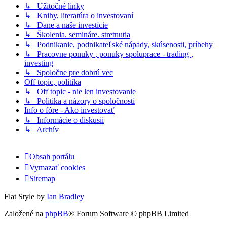
↳ Užitočné linky
↳ Knihy, literatúra o investovaní
↳ Dane a naše investície
↳ Školenia. semináre. stretnutia
↳ Podnikanie, podnikateľské nápady, skúsenosti, príbehy
↳ Pracovne ponuky , ponuky spoluprace - trading ,
investing
↳ Spoločne pre dobrú vec
Off topic, politika
↳ Off topic - nie len investovanie
↳ Politika a názory o spoločnosti
Info o fóre - Ako investovať
↳ Informácie o diskusii
↳ Archív
Obsah portálu
Vymazať cookies
Sitemap
Flat Style by
Ian Bradley
Založené na
phpBB
® Forum Software © phpBB Limited