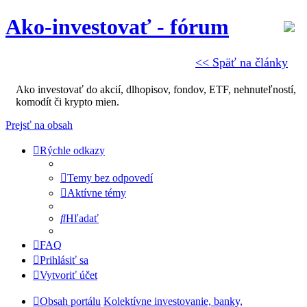
Ako-investovať - fórum
<< Späť na články
Ako investovať do akcií, dlhopisov, fondov, ETF, nehnuteľností,
komodít či krypto mien.
Prejsť na obsah
Rýchle odkazy
Temy bez odpovedí
Aktívne témy
Hľadať
FAQ
Prihlásiť sa
Vytvoriť účet
Obsah portálu
Kolektívne investovanie, banky,