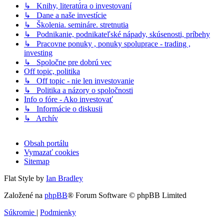
↳ Knihy, literatúra o investovaní
↳ Dane a naše investície
↳ Školenia. semináre. stretnutia
↳ Podnikanie, podnikateľské nápady, skúsenosti, príbehy
↳ Pracovne ponuky , ponuky spoluprace - trading ,
investing
↳ Spoločne pre dobrú vec
Off topic, politika
↳ Off topic - nie len investovanie
↳ Politika a názory o spoločnosti
Info o fóre - Ako investovať
↳ Informácie o diskusii
↳ Archív
Obsah portálu
Vymazať cookies
Sitemap
Flat Style by
Ian Bradley
Založené na
phpBB
® Forum Software © phpBB Limited
Súkromie
|
Podmienky