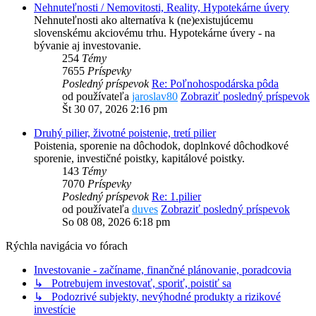
Nehnuteľnosti / Nemovitosti, Reality, Hypotekárne úvery
Nehnuteľnosti ako alternatíva k (ne)existujúcemu
slovenskému akciovému trhu. Hypotekárne úvery - na
bývanie aj investovanie.
254
Témy
7655
Príspevky
Posledný príspevok
Re: Poľnohospodárska pôda
od používateľa
jaroslav80
Zobraziť posledný príspevok
Št 30 07, 2026 2:16 pm
Druhý pilier, životné poistenie, tretí pilier
Poistenia, sporenie na dôchodok, doplnkové dôchodkové
sporenie, investičné poistky, kapitálové poistky.
143
Témy
7070
Príspevky
Posledný príspevok
Re: 1.pilier
od používateľa
duves
Zobraziť posledný príspevok
So 08 08, 2026 6:18 pm
Rýchla navigácia vo fórach
Investovanie - začíname, finančné plánovanie, poradcovia
↳ Potrebujem investovať, sporiť, poistiť sa
↳ Podozrivé subjekty, nevýhodné produkty a rizikové
investície