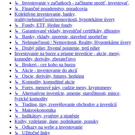
↳ Investovanie v začiatkoch - začíname sporiť, investovať,
↳ Finančné poradenstvo, poradcovia
Kolektívne investovanie, banky,
reality/nehnuteľnosti/nemovitosti, hypotekárne úvery
↳ Fondy, ETF, Hedge fondy
↳ Garantované vklady, investičné certifikáty, dlhopisy
↳ Banky, vklady, sporenie, stavebné sporiteľne
↳ Nehnuteľnosti / Nemovitosti, Reality, Hypotekárne úvery
↳ Druhý pilier, životné poistenie, tretí pilier
Investovanie na burze a priame investície - akcie, meny,
komodity, deriváty, zberateľstvo
↳ Brokeri - cez koho na burzu
↳ Akcie - investovanie do akcií
↳ Opcie, deriváty, futures, hedging
↳ Komodity, komoditné akcie
↳ Forex, menové páry, cudzie meny, kryptomeny
↳ Alternatívne investície, umenie, starožitnosti, mince,
fyzické komodity
↳ Trading, tipy, zverejňovanie obchodov a investícií
↳ Makroekonomika
↳ Indikátory, systémy a stratégie
Knihy, vzdelanie, dane, podnikanie, ponuky
↳ Odkazy na webe a investovanie
↳ Užitočné linky