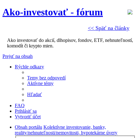
Ako-investovať - fórum
<< Späť na články
Ako investovať do akcií, dlhopisov, fondov, ETF, nehnuteľností,
komodít či krypto mien.
Prejsť na obsah
Rýchle odkazy
Temy bez odpovedí
Aktívne témy
Hľadať
FAQ
Prihlásiť sa
Vytvoriť účet
Obsah portálu
Kolektívne investovanie, banky,
reality/nehnuteľnosti/nemovitosti, hypotekárne úvery