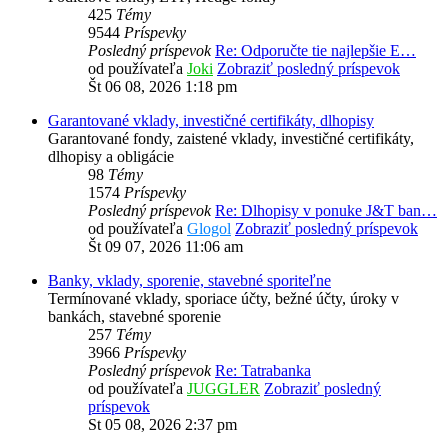
425
Témy
9544
Príspevky
Posledný príspevok
Re: Odporučte tie najlepšie E…
od používateľa
Joki
Zobraziť posledný príspevok
Št 06 08, 2026 1:18 pm
Garantované vklady, investičné certifikáty, dlhopisy
Garantované fondy, zaistené vklady, investičné certifikáty,
dlhopisy a obligácie
98
Témy
1574
Príspevky
Posledný príspevok
Re: Dlhopisy v ponuke J&T ban…
od používateľa
Glogol
Zobraziť posledný príspevok
Št 09 07, 2026 11:06 am
Banky, vklady, sporenie, stavebné sporiteľne
Termínované vklady, sporiace účty, bežné účty, úroky v
bankách, stavebné sporenie
257
Témy
3966
Príspevky
Posledný príspevok
Re: Tatrabanka
od používateľa
JUGGLER
Zobraziť posledný
príspevok
St 05 08, 2026 2:37 pm