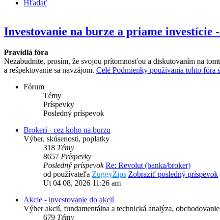
Hľadať
Investovanie na burze a priame investície 
Pravidlá fóra
Nezabudnite, prosím, že svojou prítomnosťou a diskutovaním na tomt
a rešpektovanie sa navzájom.
Celé Podmienky používania tohto fóra si
Fórum
Témy
Príspevky
Posledný príspevok
Brokeri - cez koho na burzu
Výber, skúsenosti, poplatky
318
Témy
8657
Príspevky
Posledný príspevok
Re: Revolut (banka/broker)
od používateľa
ZuggyZips
Zobraziť posledný príspevok
Ut 04 08, 2026 11:26 am
Akcie - investovanie do akcií
Výber akcií, fundamentálna a technická analýza, obchodovanie 
679
Témy