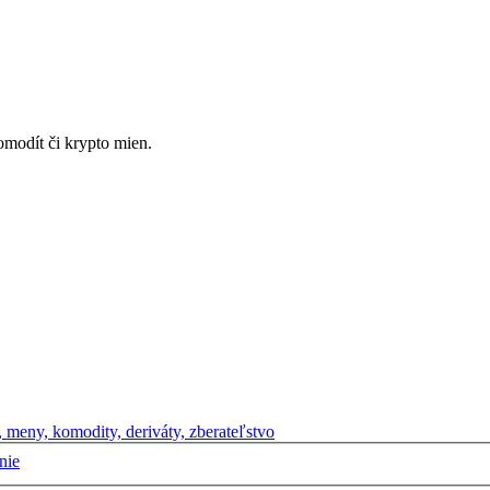
omodít či krypto mien.
e, meny, komodity, deriváty, zberateľstvo
nie