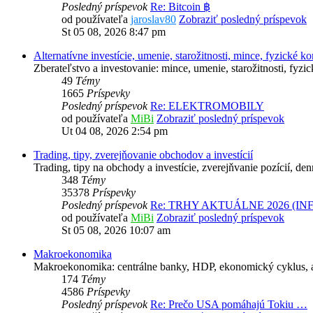
Posledný príspevok
Re: Bitcoin ฿
od používateľa
jaroslav80
Zobraziť posledný príspevok
St 05 08, 2026 8:47 pm
Alternatívne investície, umenie, starožitnosti, mince, fyzické k
Zberateľstvo a investovanie: mince, umenie, starožitnosti, fyz
49
Témy
1665
Príspevky
Posledný príspevok
Re: ELEKTROMOBILY
od používateľa
MiBi
Zobraziť posledný príspevok
Ut 04 08, 2026 2:54 pm
Trading, tipy, zverejňovanie obchodov a investícií
Trading, tipy na obchody a investície, zverejňvanie pozícií, de
348
Témy
35378
Príspevky
Posledný príspevok
Re: TRHY AKTUÁLNE 2026 (IN
od používateľa
MiBi
Zobraziť posledný príspevok
St 05 08, 2026 10:07 am
Makroekonomika
Makroekonomika: centrálne banky, HDP, ekonomický cyklus, 
174
Témy
4586
Príspevky
Posledný príspevok
Re: Prečo USA pomáhajú Tokiu …