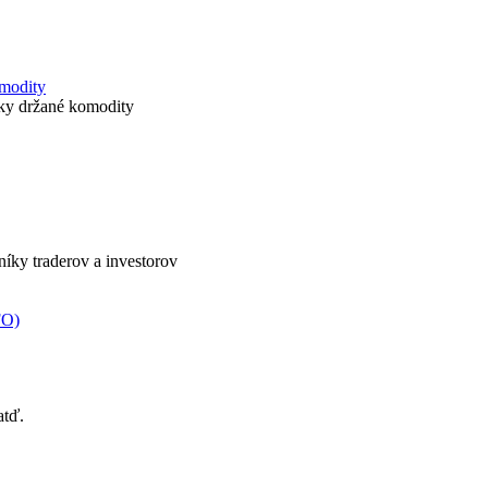
omodity
icky držané komodity
nníky traderov a investorov
FO)
atď.