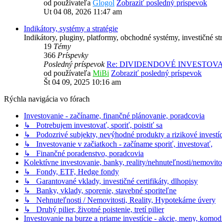
od používateľa
Glogol
Zobraziť posledný príspevok
Ut 04 08, 2026 11:47 am
Indikátory, systémy a stratégie
Indikátory, pluginy, platformy, obchodné systémy, investičné str
19
Témy
366
Príspevky
Posledný príspevok
Re: DIVIDENDOVÉ INVESTOV
od používateľa
MiBi
Zobraziť posledný príspevok
Št 04 09, 2025 10:16 am
Rýchla navigácia vo fórach
Investovanie - začíname, finančné plánovanie, poradcovia
↳ Potrebujem investovať, sporiť, poistiť sa
↳ Podozrivé subjekty, nevýhodné produkty a rizikové investíc
↳ Investovanie v začiatkoch - začíname sporiť, investovať,
↳ Finančné poradenstvo, poradcovia
Kolektívne investovanie, banky, reality/nehnuteľnosti/nemovito
↳ Fondy, ETF, Hedge fondy
↳ Garantované vklady, investičné certifikáty, dlhopisy
↳ Banky, vklady, sporenie, stavebné sporiteľne
↳ Nehnuteľnosti / Nemovitosti, Reality, Hypotekárne úvery
↳ Druhý pilier, životné poistenie, tretí pilier
Investovanie na burze a priame investície - akcie, meny, komodi