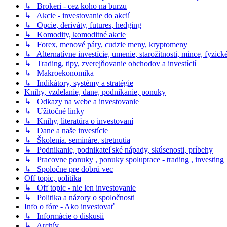
↳ Brokeri - cez koho na burzu
↳ Akcie - investovanie do akcií
↳ Opcie, deriváty, futures, hedging
↳ Komodity, komoditné akcie
↳ Forex, menové páry, cudzie meny, kryptomeny
↳ Alternatívne investície, umenie, starožitnosti, mince, fyzic
↳ Trading, tipy, zverejňovanie obchodov a investícií
↳ Makroekonomika
↳ Indikátory, systémy a stratégie
Knihy, vzdelanie, dane, podnikanie, ponuky
↳ Odkazy na webe a investovanie
↳ Užitočné linky
↳ Knihy, literatúra o investovaní
↳ Dane a naše investície
↳ Školenia. semináre. stretnutia
↳ Podnikanie, podnikateľské nápady, skúsenosti, príbehy
↳ Pracovne ponuky , ponuky spoluprace - trading , investing
↳ Spoločne pre dobrú vec
Off topic, politika
↳ Off topic - nie len investovanie
↳ Politika a názory o spoločnosti
Info o fóre - Ako investovať
↳ Informácie o diskusii
↳ Archív