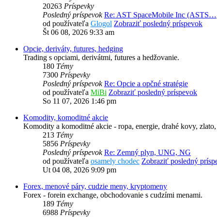
20263
Príspevky
Posledný príspevok
Re: AST SpaceMobile Inc (ASTS…
od používateľa
Glogol
Zobraziť posledný príspevok
Št 06 08, 2026 9:33 am
Opcie, deriváty, futures, hedging
Trading s opciami, derivátmi, futures a hedžovanie.
180
Témy
7300
Príspevky
Posledný príspevok
Re: Opcie a opčné stratégie
od používateľa
MiBi
Zobraziť posledný príspevok
So 11 07, 2026 1:46 pm
Komodity, komoditné akcie
Komodity a komoditné akcie - ropa, energie, drahé kovy, zlato,
213
Témy
5856
Príspevky
Posledný príspevok
Re: Zemný plyn, UNG, NG
od používateľa
osamely chodec
Zobraziť posledný prísp
Ut 04 08, 2026 9:09 pm
Forex, menové páry, cudzie meny, kryptomeny
Forex - forein exchange, obchodovanie s cudzími menami.
189
Témy
6988
Príspevky