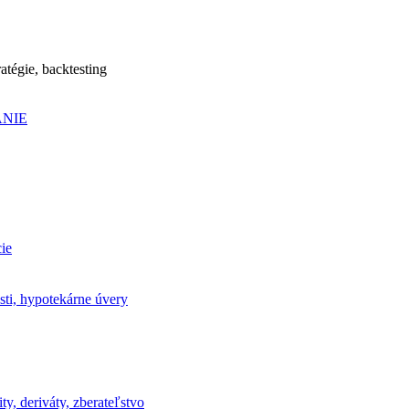
atégie, backtesting
ANIE
ie
sti, hypotekárne úvery
ty, deriváty, zberateľstvo