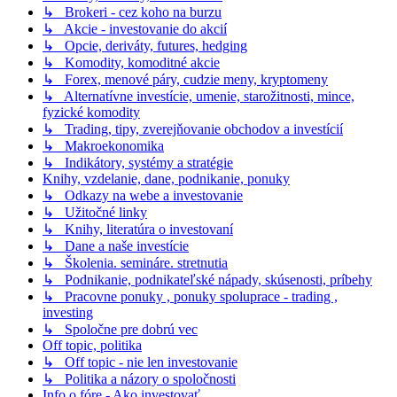
↳ Brokeri - cez koho na burzu
↳ Akcie - investovanie do akcií
↳ Opcie, deriváty, futures, hedging
↳ Komodity, komoditné akcie
↳ Forex, menové páry, cudzie meny, kryptomeny
↳ Alternatívne investície, umenie, starožitnosti, mince,
fyzické komodity
↳ Trading, tipy, zverejňovanie obchodov a investícií
↳ Makroekonomika
↳ Indikátory, systémy a stratégie
Knihy, vzdelanie, dane, podnikanie, ponuky
↳ Odkazy na webe a investovanie
↳ Užitočné linky
↳ Knihy, literatúra o investovaní
↳ Dane a naše investície
↳ Školenia. semináre. stretnutia
↳ Podnikanie, podnikateľské nápady, skúsenosti, príbehy
↳ Pracovne ponuky , ponuky spoluprace - trading ,
investing
↳ Spoločne pre dobrú vec
Off topic, politika
↳ Off topic - nie len investovanie
↳ Politika a názory o spoločnosti
Info o fóre - Ako investovať