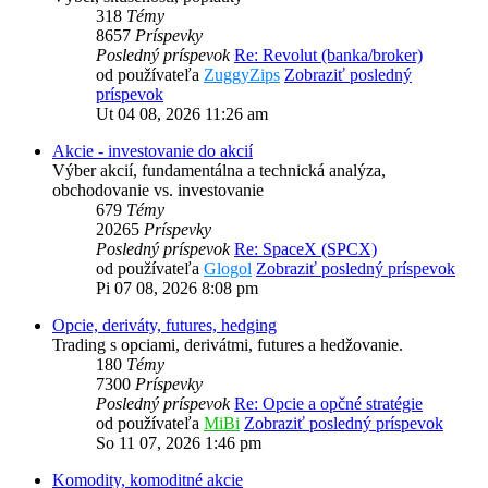
318
Témy
8657
Príspevky
Posledný príspevok
Re: Revolut (banka/broker)
od používateľa
ZuggyZips
Zobraziť posledný
príspevok
Ut 04 08, 2026 11:26 am
Akcie - investovanie do akcií
Výber akcií, fundamentálna a technická analýza,
obchodovanie vs. investovanie
679
Témy
20265
Príspevky
Posledný príspevok
Re: SpaceX (SPCX)
od používateľa
Glogol
Zobraziť posledný príspevok
Pi 07 08, 2026 8:08 pm
Opcie, deriváty, futures, hedging
Trading s opciami, derivátmi, futures a hedžovanie.
180
Témy
7300
Príspevky
Posledný príspevok
Re: Opcie a opčné stratégie
od používateľa
MiBi
Zobraziť posledný príspevok
So 11 07, 2026 1:46 pm
Komodity, komoditné akcie