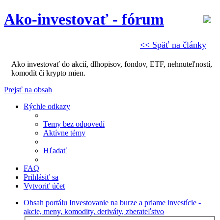
Ako-investovať - fórum
<< Späť na články
Ako investovať do akcií, dlhopisov, fondov, ETF, nehnuteľností,
komodít či krypto mien.
Prejsť na obsah
Rýchle odkazy
Temy bez odpovedí
Aktívne témy
Hľadať
FAQ
Prihlásiť sa
Vytvoriť účet
Obsah portálu
Investovanie na burze a priame investície -
akcie, meny, komodity, deriváty, zberateľstvo