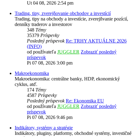
Ut 04 08, 2026 2:54 pm
Trading, tipy, zverejňovanie obchodov a investícií
Trading, tipy na obchody a investície, zverejňvanie pozícií,
denníky traderov a investorov
348
Témy
35379
Príspevky
Posledný príspevok
Re: TRHY AKTUÁLNE 2026
(INFO)
od používateľa
JUGGLER
Zobraziť posledný
príspevok
Pi 07 08, 2026 3:00 pm
Makroekonomika
Makroekonomika: centrálne banky, HDP, ekonomický
cyklus, atď.
174
Témy
4587
Príspevky
Posledný príspevok
Re: Ekonomika EU
od používateľa
JUGGLER
Zobraziť posledný
príspevok
Pi 07 08, 2026 9:46 pm
Indikátory, systémy a stratégie
Indikátory, pluginy, platformy, obchodné systémy, investičné