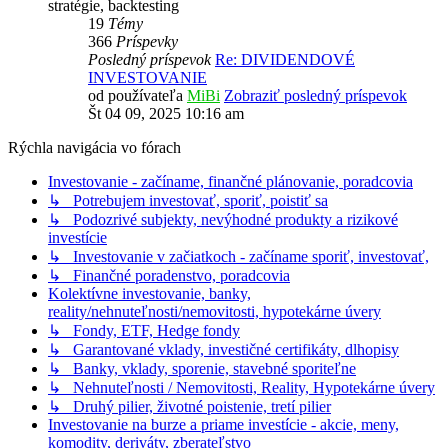
stratégie, backtesting
19
Témy
366
Príspevky
Posledný príspevok
Re: DIVIDENDOVÉ
INVESTOVANIE
od používateľa
MiBi
Zobraziť posledný príspevok
Št 04 09, 2025 10:16 am
Rýchla navigácia vo fórach
Investovanie - začíname, finančné plánovanie, poradcovia
↳ Potrebujem investovať, sporiť, poistiť sa
↳ Podozrivé subjekty, nevýhodné produkty a rizikové
investície
↳ Investovanie v začiatkoch - začíname sporiť, investovať,
↳ Finančné poradenstvo, poradcovia
Kolektívne investovanie, banky,
reality/nehnuteľnosti/nemovitosti, hypotekárne úvery
↳ Fondy, ETF, Hedge fondy
↳ Garantované vklady, investičné certifikáty, dlhopisy
↳ Banky, vklady, sporenie, stavebné sporiteľne
↳ Nehnuteľnosti / Nemovitosti, Reality, Hypotekárne úvery
↳ Druhý pilier, životné poistenie, tretí pilier
Investovanie na burze a priame investície - akcie, meny,
komodity, deriváty, zberateľstvo