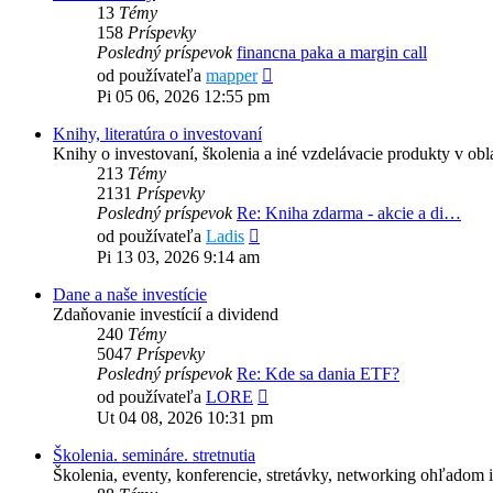
13
Témy
158
Príspevky
Posledný príspevok
financna paka a margin call
Zobraziť
od používateľa
mapper
posledný
Pi 05 06, 2026 12:55 pm
príspevok
Knihy, literatúra o investovaní
Knihy o investovaní, školenia a iné vzdelávacie produkty v obla
213
Témy
2131
Príspevky
Posledný príspevok
Re: Kniha zdarma - akcie a di…
Zobraziť
od používateľa
Ladis
posledný
Pi 13 03, 2026 9:14 am
príspevok
Dane a naše investície
Zdaňovanie investícií a dividend
240
Témy
5047
Príspevky
Posledný príspevok
Re: Kde sa dania ETF?
Zobraziť
od používateľa
LORE
posledný
Ut 04 08, 2026 10:31 pm
príspevok
Školenia. semináre. stretnutia
Školenia, eventy, konferencie, stretávky, networking ohľadom i