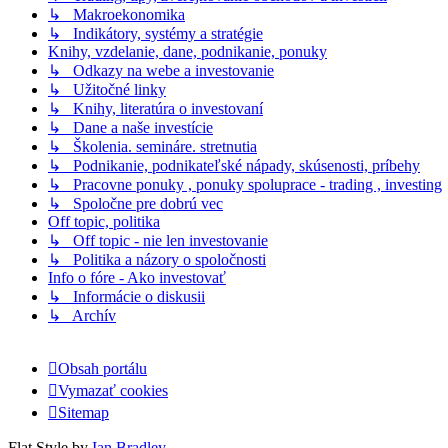
↳ Makroekonomika
↳ Indikátory, systémy a stratégie
Knihy, vzdelanie, dane, podnikanie, ponuky
↳ Odkazy na webe a investovanie
↳ Užitočné linky
↳ Knihy, literatúra o investovaní
↳ Dane a naše investície
↳ Školenia. semináre. stretnutia
↳ Podnikanie, podnikateľské nápady, skúsenosti, príbehy
↳ Pracovne ponuky , ponuky spoluprace - trading , investing
↳ Spoločne pre dobrú vec
Off topic, politika
↳ Off topic - nie len investovanie
↳ Politika a názory o spoločnosti
Info o fóre - Ako investovať
↳ Informácie o diskusii
↳ Archív
Obsah portálu
Vymazať cookies
Sitemap
Flat Style by
Ian Bradley