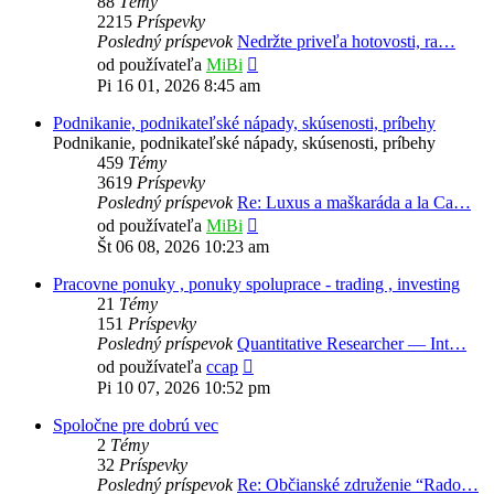
88
Témy
2215
Príspevky
Posledný príspevok
Nedržte priveľa hotovosti, ra…
Zobraziť
od používateľa
MiBi
posledný
Pi 16 01, 2026 8:45 am
príspevok
Podnikanie, podnikateľské nápady, skúsenosti, príbehy
Podnikanie, podnikateľské nápady, skúsenosti, príbehy
459
Témy
3619
Príspevky
Posledný príspevok
Re: Luxus a maškaráda a la Ca…
Zobraziť
od používateľa
MiBi
posledný
Št 06 08, 2026 10:23 am
príspevok
Pracovne ponuky , ponuky spoluprace - trading , investing
21
Témy
151
Príspevky
Posledný príspevok
Quantitative Researcher — Int…
Zobraziť
od používateľa
ccap
posledný
Pi 10 07, 2026 10:52 pm
príspevok
Spoločne pre dobrú vec
2
Témy
32
Príspevky
Posledný príspevok
Re: Občianské združenie “Rado…