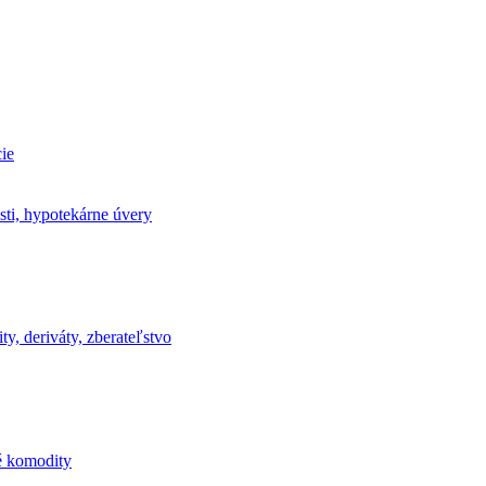
ie
sti, hypotekárne úvery
ty, deriváty, zberateľstvo
ké komodity