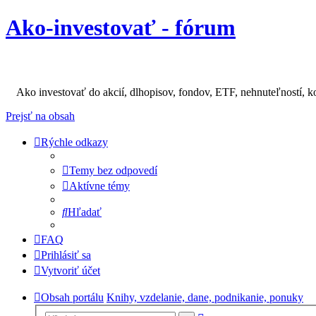
Ako-investovať - fórum
Ako investovať do akcií, dlhopisov, fondov, ETF, nehnuteľností, k
Prejsť na obsah
Rýchle odkazy
Temy bez odpovedí
Aktívne témy
Hľadať
FAQ
Prihlásiť sa
Vytvoriť účet
Obsah portálu
Knihy, vzdelanie, dane, podnikanie, ponuky
Rozšírené