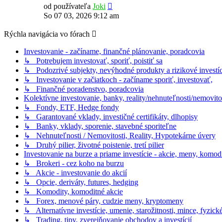
Zobraziť
od používateľa
Joki
posledný
So 07 03, 2026 9:12 am
príspevok
Rýchla navigácia vo fórach
Investovanie - začíname, finančné plánovanie, poradcovia
↳ Potrebujem investovať, sporiť, poistiť sa
↳ Podozrivé subjekty, nevýhodné produkty a rizikové investíc
↳ Investovanie v začiatkoch - začíname sporiť, investovať,
↳ Finančné poradenstvo, poradcovia
Kolektívne investovanie, banky, reality/nehnuteľnosti/nemovito
↳ Fondy, ETF, Hedge fondy
↳ Garantované vklady, investičné certifikáty, dlhopisy
↳ Banky, vklady, sporenie, stavebné sporiteľne
↳ Nehnuteľnosti / Nemovitosti, Reality, Hypotekárne úvery
↳ Druhý pilier, životné poistenie, tretí pilier
Investovanie na burze a priame investície - akcie, meny, komodi
↳ Brokeri - cez koho na burzu
↳ Akcie - investovanie do akcií
↳ Opcie, deriváty, futures, hedging
↳ Komodity, komoditné akcie
↳ Forex, menové páry, cudzie meny, kryptomeny
↳ Alternatívne investície, umenie, starožitnosti, mince, fyzic
↳ Trading, tipy, zverejňovanie obchodov a investícií