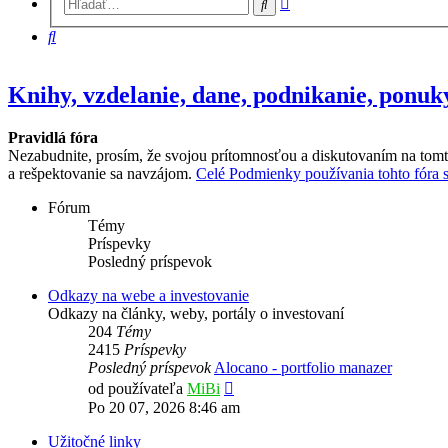
Hľadať
vyhľadávanie
Hľadať
Knihy, vzdelanie, dane, podnikanie, ponuk
Pravidlá fóra
Nezabudnite, prosím, že svojou prítomnosťou a diskutovaním na tomt
a rešpektovanie sa navzájom.
Celé Podmienky používania tohto fóra si
Fórum
Témy
Príspevky
Posledný príspevok
Odkazy na webe a investovanie
Odkazy na články, weby, portály o investovaní
204
Témy
2415
Príspevky
Posledný príspevok
Alocano - portfolio manazer
Zobraziť
od používateľa
MiBi
posledný
Po 20 07, 2026 8:46 am
príspevok
Užitočné linky