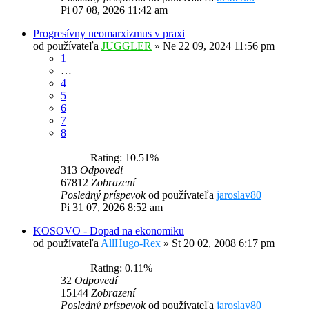
Pi 07 08, 2026 11:42 am
Progresívny neomarxizmus v praxi
od používateľa
JUGGLER
»
Ne 22 09, 2024 11:56 pm
1
…
4
5
6
7
8
Rating: 10.51%
313
Odpovedí
67812
Zobrazení
Posledný príspevok
od používateľa
jaroslav80
Pi 31 07, 2026 8:52 am
KOSOVO - Dopad na ekonomiku
od používateľa
AllHugo-Rex
»
St 20 02, 2008 6:17 pm
Rating: 0.11%
32
Odpovedí
15144
Zobrazení
Posledný príspevok
od používateľa
jaroslav80