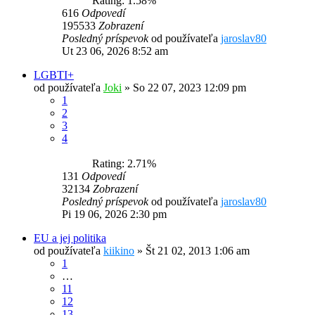
Rating: 1.58%
616
Odpovedí
195533
Zobrazení
Posledný príspevok
od používateľa
jaroslav80
Ut 23 06, 2026 8:52 am
LGBTI+
od používateľa
Joki
»
So 22 07, 2023 12:09 pm
1
2
3
4
Rating: 2.71%
131
Odpovedí
32134
Zobrazení
Posledný príspevok
od používateľa
jaroslav80
Pi 19 06, 2026 2:30 pm
EU a jej politika
od používateľa
kiikino
»
Št 21 02, 2013 1:06 am
1
…
11
12
13