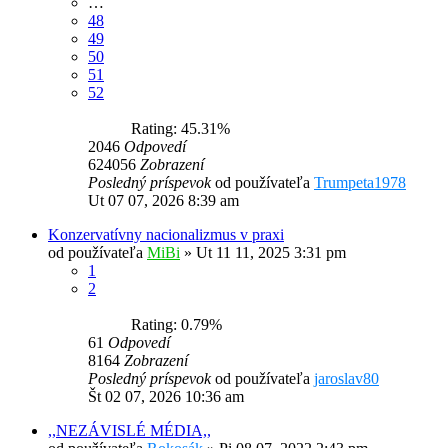
…
48
49
50
51
52
Rating: 45.31%
2046
Odpovedí
624056
Zobrazení
Posledný príspevok
od používateľa
Trumpeta1978
Ut 07 07, 2026 8:39 am
Konzervatívny nacionalizmus v praxi
od používateľa
MiBi
»
Ut 11 11, 2025 3:31 pm
1
2
Rating: 0.79%
61
Odpovedí
8164
Zobrazení
Posledný príspevok
od používateľa
jaroslav80
Št 02 07, 2026 10:36 am
,,NEZÁVISLÉ MÉDIA,,