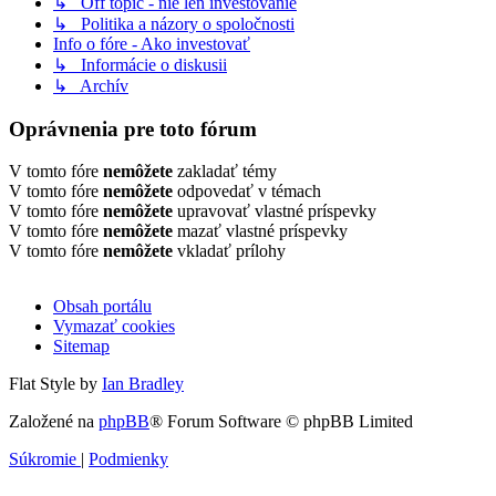
↳ Off topic - nie len investovanie
↳ Politika a názory o spoločnosti
Info o fóre - Ako investovať
↳ Informácie o diskusii
↳ Archív
Oprávnenia pre toto fórum
V tomto fóre
nemôžete
zakladať témy
V tomto fóre
nemôžete
odpovedať v témach
V tomto fóre
nemôžete
upravovať vlastné príspevky
V tomto fóre
nemôžete
mazať vlastné príspevky
V tomto fóre
nemôžete
vkladať prílohy
Obsah portálu
Vymazať cookies
Sitemap
Flat Style by
Ian Bradley
Založené na
phpBB
® Forum Software © phpBB Limited
Súkromie
|
Podmienky