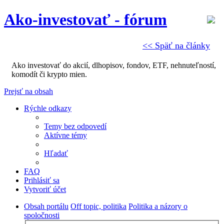
Ako-investovať - fórum
<< Späť na články
Ako investovať do akcií, dlhopisov, fondov, ETF, nehnuteľností,
komodít či krypto mien.
Prejsť na obsah
Rýchle odkazy
Temy bez odpovedí
Aktívne témy
Hľadať
FAQ
Prihlásiť sa
Vytvoriť účet
Obsah portálu
Off topic, politika
Politika a názory o
spoločnosti