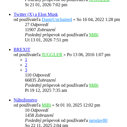
St 21 01, 2026 7:02 pm
Twitter (X) a Elon Musk
od používateľa
DanteUnchained
»
So 16 04, 2022 1:28 pm
27
Odpovedí
11907
Zobrazení
Posledný príspevok
od používateľa
MiBi
Ut 13 01, 2026 7:51 pm
BREXIT
od používateľa
JUGGLER
»
Po 13 06, 2016 1:07 pm
1
2
3
110
Odpovedí
66835
Zobrazení
Posledný príspevok
od používateľa
MiBi
Pi 19 12, 2025 7:35 am
Náboženstvo
od používateľa
MiBi
»
St 01 10, 2025 12:02 pm
10
Odpovedí
1458
Zobrazení
Posledný príspevok
od používateľa
jaroslav80
So 22 11, 2025 2:04 pm