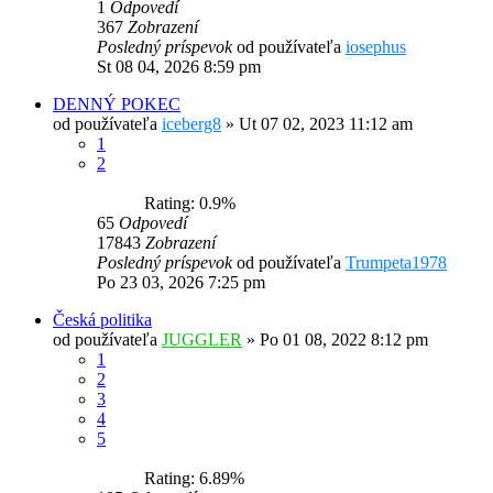
1
Odpovedí
367
Zobrazení
Posledný príspevok
od používateľa
iosephus
St 08 04, 2026 8:59 pm
DENNÝ POKEC
od používateľa
iceberg8
»
Ut 07 02, 2023 11:12 am
1
2
Rating: 0.9%
65
Odpovedí
17843
Zobrazení
Posledný príspevok
od používateľa
Trumpeta1978
Po 23 03, 2026 7:25 pm
Česká politika
od používateľa
JUGGLER
»
Po 01 08, 2022 8:12 pm
1
2
3
4
5
Rating: 6.89%