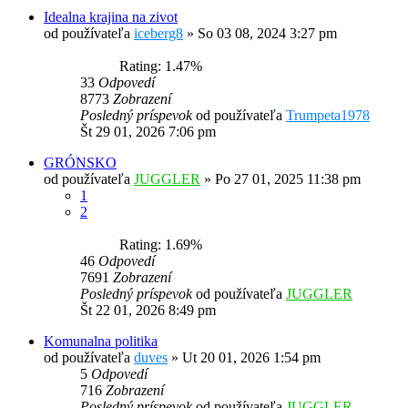
Idealna krajina na zivot
od používateľa
iceberg8
»
So 03 08, 2024 3:27 pm
Rating: 1.47%
33
Odpovedí
8773
Zobrazení
Posledný príspevok
od používateľa
Trumpeta1978
Št 29 01, 2026 7:06 pm
GRÓNSKO
od používateľa
JUGGLER
»
Po 27 01, 2025 11:38 pm
1
2
Rating: 1.69%
46
Odpovedí
7691
Zobrazení
Posledný príspevok
od používateľa
JUGGLER
Št 22 01, 2026 8:49 pm
Komunalna politika
od používateľa
duves
»
Ut 20 01, 2026 1:54 pm
5
Odpovedí
716
Zobrazení
Posledný príspevok
od používateľa
JUGGLER