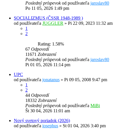
Posledný príspevok
od používateľa
jaroslav80
Po 11 05, 2026 1:49 pm
SOCIALIZMUS (ČSSR 1948-1989 )
od používateľa
JUGGLER
»
Pi 22 09, 2023 11:32 am
1
2
Rating: 1.58%
67
Odpovedí
11671
Zobrazení
Posledný príspevok
od používateľa
jaroslav80
Pi 01 05, 2026 11:14 pm
UPC
od používateľa
jonatanus
»
Pi 09 05, 2008 9:47 pm
1
2
44
Odpovedí
18332
Zobrazení
Posledný príspevok
od používateľa
MiBi
Št 30 04, 2026 11:01 am
Nový svetový poriadok (2026)
od používateľa
iosephus
»
St 01 04, 2026 3:40 pm