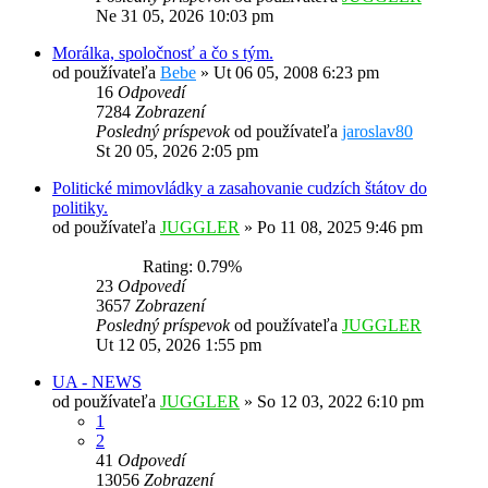
Ne 31 05, 2026 10:03 pm
Morálka, spoločnosť a čo s tým.
od používateľa
Bebe
»
Ut 06 05, 2008 6:23 pm
16
Odpovedí
7284
Zobrazení
Posledný príspevok
od používateľa
jaroslav80
St 20 05, 2026 2:05 pm
Politické mimovládky a zasahovanie cudzích štátov do
politiky.
od používateľa
JUGGLER
»
Po 11 08, 2025 9:46 pm
Rating: 0.79%
23
Odpovedí
3657
Zobrazení
Posledný príspevok
od používateľa
JUGGLER
Ut 12 05, 2026 1:55 pm
UA - NEWS
od používateľa
JUGGLER
»
So 12 03, 2022 6:10 pm
1
2
41
Odpovedí
13056
Zobrazení