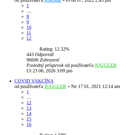
od používateľa
Rokosák
»
Pi 08 07, 2022 2:43 pm
1
…
8
9
10
11
12
Rating: 12.32%
443
Odpovedí
96606
Zobrazení
Posledný príspevok
od používateľa
JUGGLER
Ut 23 06, 2026 3:09 pm
COVID VAKCÍNA
od používateľa
JUGGLER
»
Ne 17 01, 2021 12:14 am
1
…
12
13
14
15
16