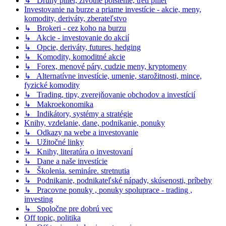
↳ Druhý pilier, životné poistenie, tretí pilier
Investovanie na burze a priame investície - akcie, meny,
komodity, deriváty, zberateľstvo
↳ Brokeri - cez koho na burzu
↳ Akcie - investovanie do akcií
↳ Opcie, deriváty, futures, hedging
↳ Komodity, komoditné akcie
↳ Forex, menové páry, cudzie meny, kryptomeny
↳ Alternatívne investície, umenie, starožitnosti, mince,
fyzické komodity
↳ Trading, tipy, zverejňovanie obchodov a investícií
↳ Makroekonomika
↳ Indikátory, systémy a stratégie
Knihy, vzdelanie, dane, podnikanie, ponuky
↳ Odkazy na webe a investovanie
↳ Užitočné linky
↳ Knihy, literatúra o investovaní
↳ Dane a naše investície
↳ Školenia. semináre. stretnutia
↳ Podnikanie, podnikateľské nápady, skúsenosti, príbehy
↳ Pracovne ponuky , ponuky spoluprace - trading ,
investing
↳ Spoločne pre dobrú vec
Off topic, politika