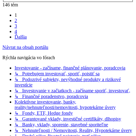
146 tém
1
2
3
4
Ďalšia
Návrat na obsah portálu
Rýchla navigácia vo fórach
Investovanie - začíname, finančné plánovanie, poradcovia
↳ Potrebujem investovať, sporiť, poistiť sa
↳ Podozrivé subjekty, nevýhodné produkty a rizikové
investície
↳ Investovanie v začiatkoch - začíname sporiť, investovať,
↳ Finančné poradenstvo, poradcovia
Kolektívne investovanie, banky,
reality/nehnuteľnosti/nemovitosti, hypotekárne úvery
↳ Fondy, ETF, Hedge fondy
↳ Garantované vklady, investičné certifikáty, dlhopisy
↳ Banky, vklady, sporenie, stavebné sporiteľne
↳ Nehnuteľnosti / Nemovitosti, Reality, Hypotekárne úvery