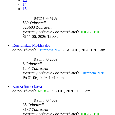
14
15
Rating: 4.41%
589
Odpovedí
320603
Zobrazení
Posledný príspevok
od používateľa
JUGGLER
Št 11 06, 2026 12:33 am
Rumunsko, Moldavsko
od používateľa
Trumpeta1978
»
St 14 01, 2026 11:05 am
Rating: 0.23%
6
Odpovedí
1291
Zobrazení
Posledný príspevok
od používateľa
Trumpeta1978
Po 01 06, 2026 10:19 am
Kauza Šimečková
od používateľa
MiBi
»
Pi 30 01, 2026 10:33 am
Rating: 0.45%
35
Odpovedí
3137
Zobrazení
Posledný príspevok
od používateľa
JUGGLER