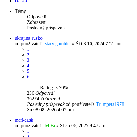
Ďalšia
Témy
Odpovedí
Zobrazení
Posledný príspevok
ukrajina-rusko
od používateľa
stary gambler
»
Št 03 10, 2024 7:51 pm
1
2
3
4
5
6
Rating: 3.39%
236
Odpovedí
36274
Zobrazení
Posledný príspevok
od používateľa
Trumpeta1978
So 08 08, 2026 4:07 pm
marker.sk
od používateľa
MiBi
»
St 25 06, 2025 9:47 am
1
2