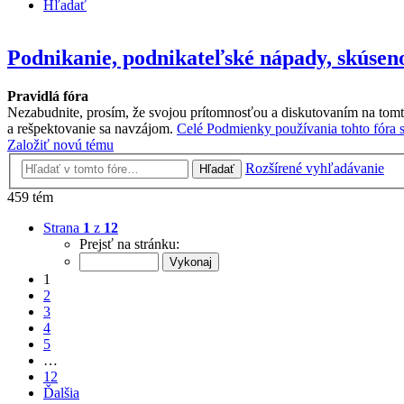
Hľadať
Podnikanie, podnikateľské nápady, skúseno
Pravidlá fóra
Nezabudnite, prosím, že svojou prítomnosťou a diskutovaním na tomt
a rešpektovanie sa navzájom.
Celé Podmienky používania tohto fóra si
Založiť novú tému
Rozšírené vyhľadávanie
Hľadať
459 tém
Strana
1
z
12
Prejsť na stránku:
1
2
3
4
5
…
12
Ďalšia