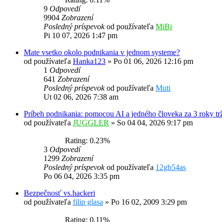
9
Odpovedí
9904
Zobrazení
Posledný príspevok
od používateľa
MiBi
Pi 10 07, 2026 1:47 pm
Mate vsetko okolo podnikania v jednom systeme?
od používateľa
Hanka123
»
Po 01 06, 2026 12:16 pm
1
Odpovedí
641
Zobrazení
Posledný príspevok
od používateľa
Muti
Ut 02 06, 2026 7:38 am
Príbeh podnikania: pomocou AI a jedného človeka za 3 roky tr
od používateľa
JUGGLER
»
So 04 04, 2026 9:17 pm
Rating: 0.23%
3
Odpovedí
1299
Zobrazení
Posledný príspevok
od používateľa
12gb54as
Po 06 04, 2026 3:35 pm
Bezpečnosť vs.hackeri
od používateľa
filip glasa
»
Po 16 02, 2009 3:29 pm
Rating: 0.11%