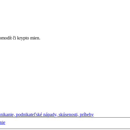
omodít či krypto mien.
nikanie, podnikateľské nápady, skúsenosti, príbehy
nie