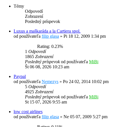
Témy
Odpovedí
Zobrazení
Posledný príspevok
Luxus a maškaráda a la Cartiera spol.
od používateľa
filip glasa
»
Pi 18 12, 2009 1:34 pm
Rating: 0.23%
1
Odpovedí
1865
Zobrazení
Posledný príspevok
od používateľa
MiBi
Št 06 08, 2026 10:23 am
Paypal
od používateľa
Nemezys
»
Po 24 02, 2014 10:02 pm
5
Odpovedí
4925
Zobrazení
Posledný príspevok
od používateľa
MiBi
St 15 07, 2026 9:55 am
low cost airlines
od používateľa
filip glasa
»
Ne 05 07, 2009 5:27 pm
Rating: 0.11%