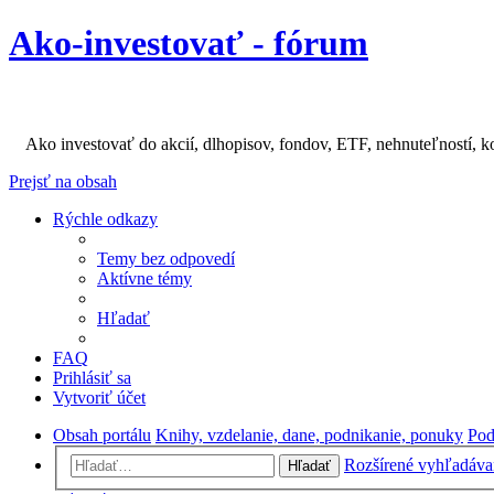
Ako-investovať - fórum
Ako investovať do akcií, dlhopisov, fondov, ETF, nehnuteľností, k
Prejsť na obsah
Rýchle odkazy
Temy bez odpovedí
Aktívne témy
Hľadať
FAQ
Prihlásiť sa
Vytvoriť účet
Obsah portálu
Knihy, vzdelanie, dane, podnikanie, ponuky
Pod
Rozšírené vyhľadáva
Hľadať