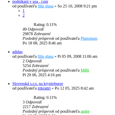
podnikani v usa . com
od používateľa
filip glasa
»
So 25 10, 2008 9:21 pm
1
2
Rating: 0.11%
49
Odpovedí
29878
Zobrazení
Posledný príspevok
od používateľa
Plutonium
Po 18 08, 2025 8:46 am
adidas
od používateľa
filip glasa
»
Pi 05 09, 2008 11:06 am
2
Odpovedí
5254
Zobrazení
Posledný príspevok
od používateľa
MiBi
Pi 20 06, 2025 4:16 pm
Slovenská s.r.o. na kryptoburze
od používateľa
trikrattri
»
Po 12 05, 2025 8:42 am
Rating: 0.11%
3
Odpovedí
2217
Zobrazení
Posledný príspevok
od používateľa
andre