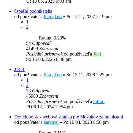
Ut 13 05, 2025 9:03 am
úspešní podnikatelia
od používateľa
filip glasa
»
Po 12 11, 2007 2:19 pm
1
2
Rating: 0.23%
54
Odpovedí
41499
Zobrazení
Posledný príspevok
od používateľa
Joki
So 15 03, 2025 8:48 pm
J & T
od používateľa
filip glasa
»
So 15 11, 2008 2:25 pm
1
2
73
Odpovedí
46980
Zobrazení
Posledný príspevok
od používateľa
hifron
Pi 06 12, 2024 12:54 pm
Dovidopo sk - webová stránka pre Slovákov za hranicami
od používateľa
karamel
»
Po 10 04, 2023 8:50 pm
Rating: 0.11%