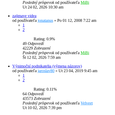
Posledný príspevok
od používateľa
MiBi
Ut 24 02, 2026 10:30 am
zajimave videa
od používateľa
jonatanus
»
Po 01 12, 2008 7:22 am
1
2
Rating: 0.9%
49
Odpovedí
42229
Zobrazení
Posledný príspevok
od používateľa
MiBi
Št 12 02, 2026 7:59 am
Výnimoční podnikatelia (výmena názorov)
od používateľa
jaroslav80
»
Ut 23 04, 2019 9:45 am
1
2
Rating: 0.11%
64
Odpovedí
43573
Zobrazení
Posledný príspevok
od používateľa
Velveet
Ut 10 02, 2026 7:39 pm