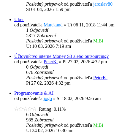
Posledný príspevok
od používateľa
jaroslav80
St 01 04, 2026 1:59 pm
Uber
od používateľa
Marekand
»
Ut 06 11, 2018 11:44 pm
1
Odpovedí
5817
Zobrazení
Posledný príspevok
od používateľa
MiBi
Ut 10 03, 2026 7:19 am
Účtovníctvo interne Money S3 alebo outsourcing?
od používateľa
PeterK.
»
Pi 27 02, 2026 4:32 pm
0
Odpovedí
676
Zobrazení
Posledný príspevok
od používateľa
PeterK.
Pi 27 02, 2026 4:32 pm
Programovanie & AI
od používateľa
jogo
»
St 18 02, 2026 9:56 am
Rating: 0.11%
6
Odpovedí
985
Zobrazení
Posledný príspevok
od používateľa
MiBi
Ut 24 02, 2026 10:30 am