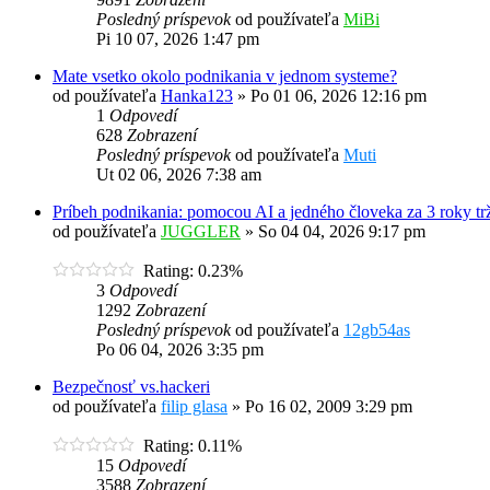
Posledný príspevok
od používateľa
MiBi
Pi 10 07, 2026 1:47 pm
Mate vsetko okolo podnikania v jednom systeme?
od používateľa
Hanka123
»
Po 01 06, 2026 12:16 pm
1
Odpovedí
628
Zobrazení
Posledný príspevok
od používateľa
Muti
Ut 02 06, 2026 7:38 am
Príbeh podnikania: pomocou AI a jedného človeka za 3 roky tr
od používateľa
JUGGLER
»
So 04 04, 2026 9:17 pm
Rating: 0.23%
3
Odpovedí
1292
Zobrazení
Posledný príspevok
od používateľa
12gb54as
Po 06 04, 2026 3:35 pm
Bezpečnosť vs.hackeri
od používateľa
filip glasa
»
Po 16 02, 2009 3:29 pm
Rating: 0.11%
15
Odpovedí
3588
Zobrazení