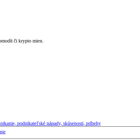
omodít či krypto mien.
nikanie, podnikateľské nápady, skúsenosti, príbehy
nie