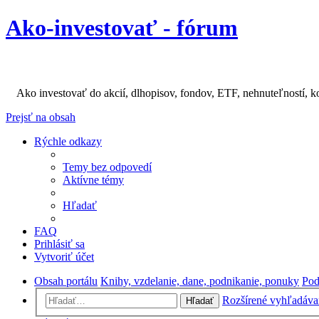
Ako-investovať - fórum
Ako investovať do akcií, dlhopisov, fondov, ETF, nehnuteľností, k
Prejsť na obsah
Rýchle odkazy
Temy bez odpovedí
Aktívne témy
Hľadať
FAQ
Prihlásiť sa
Vytvoriť účet
Obsah portálu
Knihy, vzdelanie, dane, podnikanie, ponuky
Pod
Rozšírené vyhľadáva
Hľadať