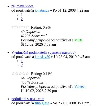
zajimave videa
od používateľa
jonatanus
»
Po 01 12, 2008 7:22 am
1
2
Rating: 0.9%
49
Odpovedí
42206
Zobrazení
Posledný príspevok
od používateľa
MiBi
Št 12 02, 2026 7:59 am
Výnimoční podnikatelia (výmena názorov)
od používateľa
jaroslav80
»
Ut 23 04, 2019 9:45 am
1
2
Rating: 0.11%
64
Odpovedí
43549
Zobrazení
Posledný príspevok
od používateľa
Velveet
Ut 10 02, 2026 7:39 pm
podnikani v usa . com
od používateľa
filip glasa
»
So 25 10, 2008 9:21 pm