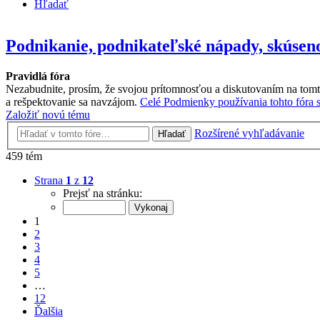
Hľadať
Podnikanie, podnikateľské nápady, skúseno
Pravidlá fóra
Nezabudnite, prosím, že svojou prítomnosťou a diskutovaním na tomt
a rešpektovanie sa navzájom.
Celé Podmienky používania tohto fóra si
Založiť novú tému
Rozšírené vyhľadávanie
Hľadať
459 tém
Strana
1
z
12
Prejsť na stránku:
1
2
3
4
5
…
12
Ďalšia