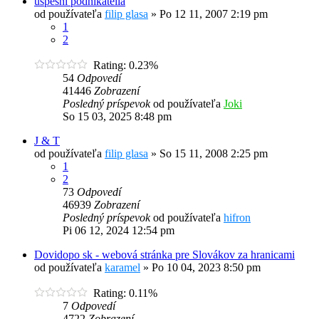
úspešní podnikatelia
od používateľa
filip glasa
»
Po 12 11, 2007 2:19 pm
1
2
Rating: 0.23%
54
Odpovedí
41446
Zobrazení
Posledný príspevok
od používateľa
Joki
So 15 03, 2025 8:48 pm
J & T
od používateľa
filip glasa
»
So 15 11, 2008 2:25 pm
1
2
73
Odpovedí
46939
Zobrazení
Posledný príspevok
od používateľa
hifron
Pi 06 12, 2024 12:54 pm
Dovidopo sk - webová stránka pre Slovákov za hranicami
od používateľa
karamel
»
Po 10 04, 2023 8:50 pm
Rating: 0.11%
7
Odpovedí
4722
Zobrazení