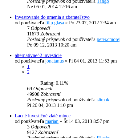
Posledný príspevok
od používateľa
Tango
Ne 05 01, 2014 12:16 am
Investovanie do umenia a zberateľstvo
od používateľa
filip glasa
»
Po 23 07, 2012 7:34 am
7
Odpovedí
11679
Zobrazení
Posledný príspevok
od používateľa
peter.cmorej
Po 09 12, 2013 10:20 am
alternativne^2 investicie
od používateľa
jonatanus
»
Pi 04 01, 2013 11:53 pm
1
2
Rating: 0.11%
69
Odpovedí
49908
Zobrazení
Posledný príspevok
od používateľa
slimak
Pi 26 04, 2013 1:10 pm
Lacné investičné zlaté mince
od používateľa
marian
»
Št 14 03, 2013 8:57 pm
3
Odpovedí
9127
Zobrazení
Posledný príspevok
od používateľa
Biosko