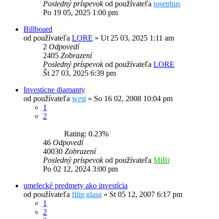
Posledný príspevok
od používateľa
iosephus
Po 19 05, 2025 1:00 pm
Billboard
od používateľa
LORE
»
Ut 25 03, 2025 1:11 am
2
Odpovedí
2405
Zobrazení
Posledný príspevok
od používateľa
LORE
Št 27 03, 2025 6:39 pm
Investicne diamanty
od používateľa
west
»
So 16 02, 2008 10:04 pm
1
2
Rating: 0.23%
46
Odpovedí
40030
Zobrazení
Posledný príspevok
od používateľa
MiBi
Po 02 12, 2024 3:00 pm
umelecké predmety ako investícia
od používateľa
filip glasa
»
St 05 12, 2007 6:17 pm
1
2