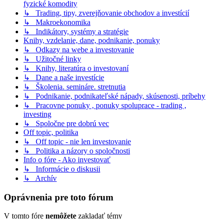
fyzické komodity
↳ Trading, tipy, zverejňovanie obchodov a investícií
↳ Makroekonomika
↳ Indikátory, systémy a stratégie
Knihy, vzdelanie, dane, podnikanie, ponuky
↳ Odkazy na webe a investovanie
↳ Užitočné linky
↳ Knihy, literatúra o investovaní
↳ Dane a naše investície
↳ Školenia. semináre. stretnutia
↳ Podnikanie, podnikateľské nápady, skúsenosti, príbehy
↳ Pracovne ponuky , ponuky spoluprace - trading ,
investing
↳ Spoločne pre dobrú vec
Off topic, politika
↳ Off topic - nie len investovanie
↳ Politika a názory o spoločnosti
Info o fóre - Ako investovať
↳ Informácie o diskusii
↳ Archív
Oprávnenia pre toto fórum
V tomto fóre
nemôžete
zakladať témy