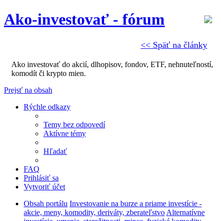
Ako-investovať - fórum
<< Späť na články
Ako investovať do akcií, dlhopisov, fondov, ETF, nehnuteľností,
komodít či krypto mien.
Prejsť na obsah
Rýchle odkazy
Temy bez odpovedí
Aktívne témy
Hľadať
FAQ
Prihlásiť sa
Vytvoriť účet
Obsah portálu
Investovanie na burze a priame investície -
akcie, meny, komodity, deriváty, zberateľstvo
Alternatívne