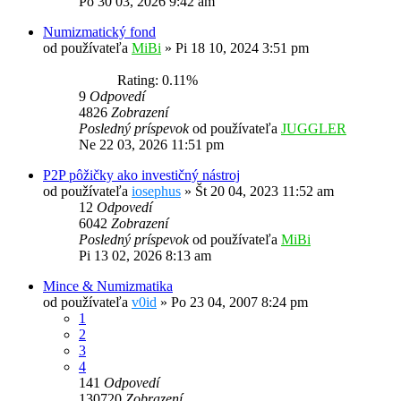
Po 30 03, 2026 9:42 am
Numizmatický fond
od používateľa
MiBi
»
Pi 18 10, 2024 3:51 pm
Rating: 0.11%
9
Odpovedí
4826
Zobrazení
Posledný príspevok
od používateľa
JUGGLER
Ne 22 03, 2026 11:51 pm
P2P pôžičky ako investičný nástroj
od používateľa
iosephus
»
Št 20 04, 2023 11:52 am
12
Odpovedí
6042
Zobrazení
Posledný príspevok
od používateľa
MiBi
Pi 13 02, 2026 8:13 am
Mince & Numizmatika
od používateľa
v0id
»
Po 23 04, 2007 8:24 pm
1
2
3
4
141
Odpovedí
130720
Zobrazení