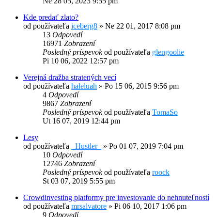
Ne 28 05, 2023 9:55 pm
Kde predať zlato?
od používateľa
iceberg8
»
Ne 22 01, 2017 8:08 pm
13
Odpovedí
16971
Zobrazení
Posledný príspevok
od používateľa
glengoolie
Pi 10 06, 2022 12:57 pm
Verejná dražba stratených vecí
od používateľa
haleluah
»
Po 15 06, 2015 9:56 pm
4
Odpovedí
9867
Zobrazení
Posledný príspevok
od používateľa
TomaSo
Ut 16 07, 2019 12:44 pm
Lesy
od používateľa
_Hustler_
»
Po 01 07, 2019 7:04 pm
10
Odpovedí
12746
Zobrazení
Posledný príspevok
od používateľa
roock
St 03 07, 2019 5:55 pm
Crowdinvesting platformy pre investovanie do nehnuteľností
od používateľa
mrsalvatore
»
Pi 06 10, 2017 1:06 pm
9
Odpovedí