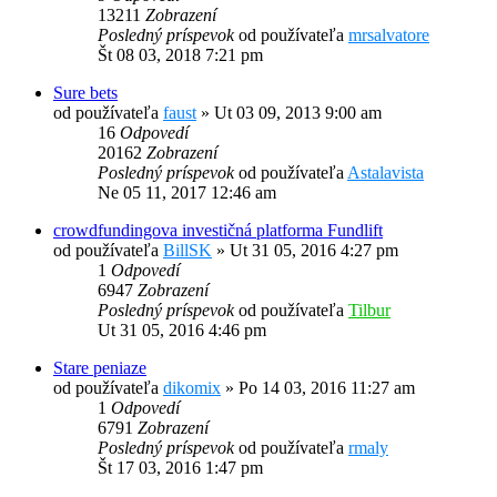
13211
Zobrazení
Posledný príspevok
od používateľa
mrsalvatore
Št 08 03, 2018 7:21 pm
Sure bets
od používateľa
faust
»
Ut 03 09, 2013 9:00 am
16
Odpovedí
20162
Zobrazení
Posledný príspevok
od používateľa
Astalavista
Ne 05 11, 2017 12:46 am
crowdfundingova investičná platforma Fundlift
od používateľa
BillSK
»
Ut 31 05, 2016 4:27 pm
1
Odpovedí
6947
Zobrazení
Posledný príspevok
od používateľa
Tilbur
Ut 31 05, 2016 4:46 pm
Stare peniaze
od používateľa
dikomix
»
Po 14 03, 2016 11:27 am
1
Odpovedí
6791
Zobrazení
Posledný príspevok
od používateľa
rmaly
Št 17 03, 2016 1:47 pm