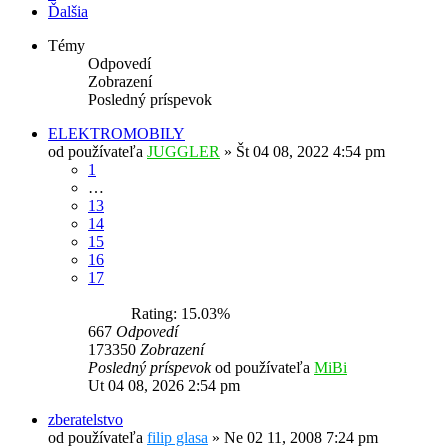
Ďalšia
Témy
Odpovedí
Zobrazení
Posledný príspevok
ELEKTROMOBILY
od používateľa
JUGGLER
»
Št 04 08, 2022 4:54 pm
1
…
13
14
15
16
17
Rating: 15.03%
667
Odpovedí
173350
Zobrazení
Posledný príspevok
od používateľa
MiBi
Ut 04 08, 2026 2:54 pm
zberatelstvo
od používateľa
filip glasa
»
Ne 02 11, 2008 7:24 pm