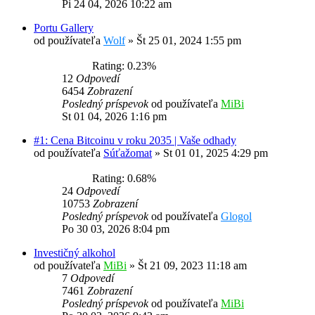
Pi 24 04, 2026 10:22 am
Portu Gallery
od používateľa
Wolf
»
Št 25 01, 2024 1:55 pm
Rating: 0.23%
12
Odpovedí
6454
Zobrazení
Posledný príspevok
od používateľa
MiBi
St 01 04, 2026 1:16 pm
#1: Cena Bitcoinu v roku 2035 | Vaše odhady
od používateľa
Súťažomat
»
St 01 01, 2025 4:29 pm
Rating: 0.68%
24
Odpovedí
10753
Zobrazení
Posledný príspevok
od používateľa
Glogol
Po 30 03, 2026 8:04 pm
Investičný alkohol
od používateľa
MiBi
»
Št 21 09, 2023 11:18 am
7
Odpovedí
7461
Zobrazení
Posledný príspevok
od používateľa
MiBi