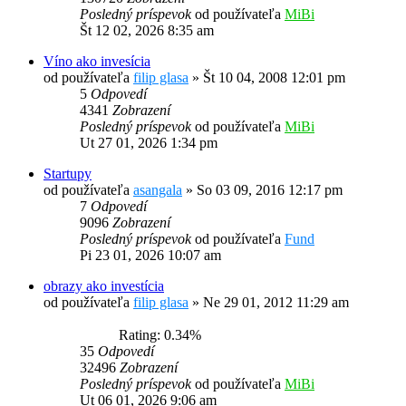
Posledný príspevok
od používateľa
MiBi
Št 12 02, 2026 8:35 am
Víno ako invesícia
od používateľa
filip glasa
»
Št 10 04, 2008 12:01 pm
5
Odpovedí
4341
Zobrazení
Posledný príspevok
od používateľa
MiBi
Ut 27 01, 2026 1:34 pm
Startupy
od používateľa
asangala
»
So 03 09, 2016 12:17 pm
7
Odpovedí
9096
Zobrazení
Posledný príspevok
od používateľa
Fund
Pi 23 01, 2026 10:07 am
obrazy ako investícia
od používateľa
filip glasa
»
Ne 29 01, 2012 11:29 am
Rating: 0.34%
35
Odpovedí
32496
Zobrazení
Posledný príspevok
od používateľa
MiBi
Ut 06 01, 2026 9:06 am