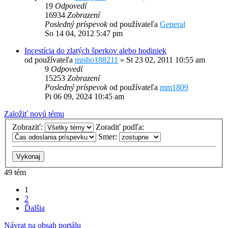
19
Odpovedí
16934
Zobrazení
Posledný príspevok
od používateľa
General
So 14 04, 2012 5:47 pm
Incestícia do zlatých šperkov alebo hodiniek
od používateľa
misho188211
»
St 23 02, 2011 10:55 am
9
Odpovedí
15253
Zobrazení
Posledný príspevok
od používateľa
mm1809
Pi 06 09, 2024 10:45 am
Založiť novú tému
Zobraziť:
Zoradiť podľa:
Smer:
49 tém
1
2
Ďalšia
Návrat na obsah portálu