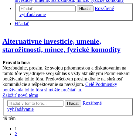
investície, umenie, starožitnosti, mince, fyzické komodity
Rozšírené
Hľadať
vyhľadávanie
Hľadať
Alternatívne investície, umenie,
starožitnosti, mince, fyzické komodity
Pravidlá fóra
Nezabudnite, prosím, že svojou prítomnosťou a diskutovaním na
tomto fóre vyjadrujete svoj súhlas s vždy aktuálnymi Podmienkami
používania tohto fóra. Predovšetkým prosím dbajte na slušnosť
komunikácie a rešpektovanie sa navzájom.
Celé Podmienky
používania tohto fóra si môžte prečítať tu.
Založiť novú tému
Rozšírené
Hľadať
vyhľadávanie
49 tém
1
2