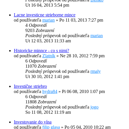
Ut 16 04, 2013 5:54 pm
Lacne investicne strieborne mince
od používateľa
marian
»
Po 11 03, 2013 7:27 pm
4
Odpovedí
9203
Zobrazení
Posledný príspevok
od používateľa
marian
Ut 12 03, 2013 11:33 am
Historicke minnce - co s nimi?
od používateľa
Zlatník
»
Ne 28 10, 2012 7:59 pm
6
Odpovedí
11070
Zobrazení
Posledný príspevok
od používateľa
rmaly
Ut 30 10, 2012 1:41 pm
Investične striebro
od používateľa
hydra84
»
Pi 06 08, 2010 1:07 pm
6
Odpovedí
11808
Zobrazení
Posledný príspevok
od používateľa
jogo
So 11 08, 2012 11:19 am
Investovanie do vína
od používateľa
filip glasa
»
Po 05 04, 2010 10:22 am