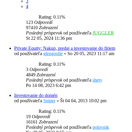
3
4
Rating: 0.11%
123
Odpovedí
97410
Zobrazení
Posledný príspevok
od používateľa
JUGGLER
St 22 05, 2024 11:36 pm
Private Equity: Nakup, predaj a investovanie do firiem
od používateľa
glengoolie
»
So 20 05, 2023 11:17 am
Rating: 0.11%
3
Odpovedí
4849
Zobrazení
Posledný príspevok
od používateľa
shety
Po 14 08, 2023 6:42 pm
Investovanie do domén
od používateľa
Sniper
»
Št 04 04, 2013 10:02 pm
Rating: 0.11%
19
Odpovedí
16161
Zobrazení
Posledný príspevok
od používateľa
polovnik