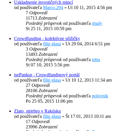
Uskladnenie investičných mincí
od používateľa
Marco.294
»
Ut 10 11, 2015 4:56 pm
7
Odpovedí
11713
Zobrazení
Posledný príspevok
od používateľa
rmaly
St 25 11, 2015 10:59 pm
Crowdfunding - kolektívne pôžičky
od používateľa
filip glasa
»
Ut 29 04, 2014 6:51 pm
3
Odpovedí
13493
Zobrazení
Posledný príspevok
od používateľa
tobu
St 07 10, 2015 5:56 pm
isePankur - Crowdfundigový portál
od používateľa
filip glasa
»
Ut 10 12, 2013 11:34 am
27
Odpovedí
28106
Zobrazení
Posledný príspevok
od používateľa
polovnik
Po 25 05, 2015 11:06 pm
Zlato, striebro v Rakúsku
od používateľa
filip glasa
»
Št 17 01, 2013 10:11 am
17
Odpovedí
23996
Zobrazení