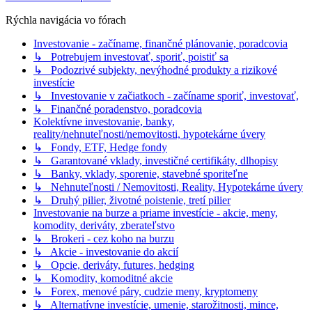
Rýchla navigácia vo fórach
Investovanie - začíname, finančné plánovanie, poradcovia
↳ Potrebujem investovať, sporiť, poistiť sa
↳ Podozrivé subjekty, nevýhodné produkty a rizikové
investície
↳ Investovanie v začiatkoch - začíname sporiť, investovať,
↳ Finančné poradenstvo, poradcovia
Kolektívne investovanie, banky,
reality/nehnuteľnosti/nemovitosti, hypotekárne úvery
↳ Fondy, ETF, Hedge fondy
↳ Garantované vklady, investičné certifikáty, dlhopisy
↳ Banky, vklady, sporenie, stavebné sporiteľne
↳ Nehnuteľnosti / Nemovitosti, Reality, Hypotekárne úvery
↳ Druhý pilier, životné poistenie, tretí pilier
Investovanie na burze a priame investície - akcie, meny,
komodity, deriváty, zberateľstvo
↳ Brokeri - cez koho na burzu
↳ Akcie - investovanie do akcií
↳ Opcie, deriváty, futures, hedging
↳ Komodity, komoditné akcie
↳ Forex, menové páry, cudzie meny, kryptomeny
↳ Alternatívne investície, umenie, starožitnosti, mince,