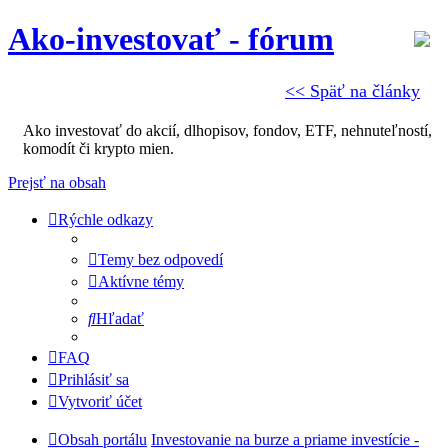
Ako-investovať - fórum
<< Späť na články
Ako investovať do akcií, dlhopisov, fondov, ETF, nehnuteľností,
komodít či krypto mien.
Prejsť na obsah
Rýchle odkazy
Temy bez odpovedí
Aktívne témy
Hľadať
FAQ
Prihlásiť sa
Vytvoriť účet
Obsah portálu
Investovanie na burze a priame investície -