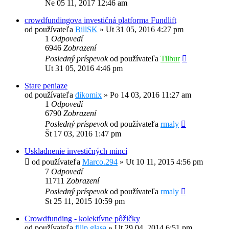
Ne 05 11, 2017 12:46 am
crowdfundingova investičná platforma Fundlift
od používateľa
BillSK
»
Ut 31 05, 2016 4:27 pm
1
Odpovedí
6946
Zobrazení
Posledný príspevok
od používateľa
Tilbur
Ut 31 05, 2016 4:46 pm
Stare peniaze
od používateľa
dikomix
»
Po 14 03, 2016 11:27 am
1
Odpovedí
6790
Zobrazení
Posledný príspevok
od používateľa
rmaly
Št 17 03, 2016 1:47 pm
Uskladnenie investičných mincí
od používateľa
Marco.294
»
Ut 10 11, 2015 4:56 pm
7
Odpovedí
11711
Zobrazení
Posledný príspevok
od používateľa
rmaly
St 25 11, 2015 10:59 pm
Crowdfunding - kolektívne pôžičky
od používateľa
filip glasa
»
Ut 29 04, 2014 6:51 pm