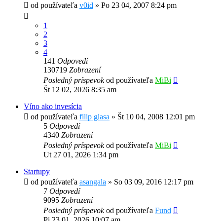
od používateľa
v0id
»
Po 23 04, 2007 8:24 pm
1
2
3
4
141
Odpovedí
130719
Zobrazení
Posledný príspevok
od používateľa
MiBi
Št 12 02, 2026 8:35 am
Víno ako invesícia
od používateľa
filip glasa
»
Št 10 04, 2008 12:01 pm
5
Odpovedí
4340
Zobrazení
Posledný príspevok
od používateľa
MiBi
Ut 27 01, 2026 1:34 pm
Startupy
od používateľa
asangala
»
So 03 09, 2016 12:17 pm
7
Odpovedí
9095
Zobrazení
Posledný príspevok
od používateľa
Fund
Pi 23 01, 2026 10:07 am