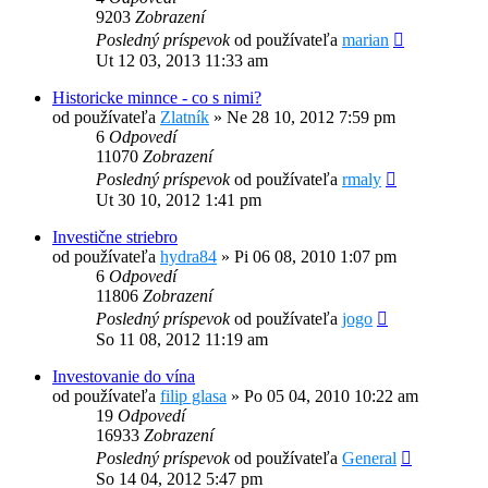
9203
Zobrazení
Posledný príspevok
od používateľa
marian
Ut 12 03, 2013 11:33 am
Historicke minnce - co s nimi?
od používateľa
Zlatník
»
Ne 28 10, 2012 7:59 pm
6
Odpovedí
11070
Zobrazení
Posledný príspevok
od používateľa
rmaly
Ut 30 10, 2012 1:41 pm
Investične striebro
od používateľa
hydra84
»
Pi 06 08, 2010 1:07 pm
6
Odpovedí
11806
Zobrazení
Posledný príspevok
od používateľa
jogo
So 11 08, 2012 11:19 am
Investovanie do vína
od používateľa
filip glasa
»
Po 05 04, 2010 10:22 am
19
Odpovedí
16933
Zobrazení
Posledný príspevok
od používateľa
General
So 14 04, 2012 5:47 pm