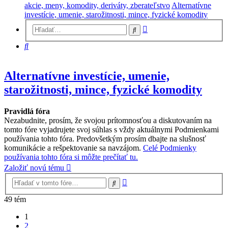
akcie, meny, komodity, deriváty, zberateľstvo
Alternatívne
investície, umenie, starožitnosti, mince, fyzické komodity
Rozšírené
Hľadať
vyhľadávanie
Hľadať
Alternatívne investície, umenie,
starožitnosti, mince, fyzické komodity
Pravidlá fóra
Nezabudnite, prosím, že svojou prítomnosťou a diskutovaním na
tomto fóre vyjadrujete svoj súhlas s vždy aktuálnymi Podmienkami
používania tohto fóra. Predovšetkým prosím dbajte na slušnosť
komunikácie a rešpektovanie sa navzájom.
Celé Podmienky
používania tohto fóra si môžte prečítať tu.
Založiť novú tému
Rozšírené
Hľadať
vyhľadávanie
49 tém
1
2