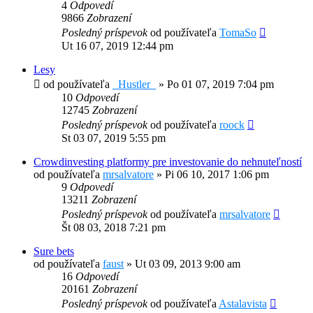
4
Odpovedí
9866
Zobrazení
Posledný príspevok
od používateľa
TomaSo
Ut 16 07, 2019 12:44 pm
Lesy
od používateľa
_Hustler_
»
Po 01 07, 2019 7:04 pm
10
Odpovedí
12745
Zobrazení
Posledný príspevok
od používateľa
roock
St 03 07, 2019 5:55 pm
Crowdinvesting platformy pre investovanie do nehnuteľností
od používateľa
mrsalvatore
»
Pi 06 10, 2017 1:06 pm
9
Odpovedí
13211
Zobrazení
Posledný príspevok
od používateľa
mrsalvatore
Št 08 03, 2018 7:21 pm
Sure bets
od používateľa
faust
»
Ut 03 09, 2013 9:00 am
16
Odpovedí
20161
Zobrazení
Posledný príspevok
od používateľa
Astalavista