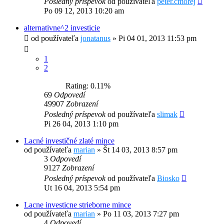
Posledný príspevok
od používateľa
peter.cmorej
Po 09 12, 2013 10:20 am
alternativne^2 investicie
od používateľa
jonatanus
»
Pi 04 01, 2013 11:53 pm
1
2
Rating: 0.11%
69
Odpovedí
49907
Zobrazení
Posledný príspevok
od používateľa
slimak
Pi 26 04, 2013 1:10 pm
Lacné investičné zlaté mince
od používateľa
marian
»
Št 14 03, 2013 8:57 pm
3
Odpovedí
9127
Zobrazení
Posledný príspevok
od používateľa
Biosko
Ut 16 04, 2013 5:54 pm
Lacne investicne strieborne mince
od používateľa
marian
»
Po 11 03, 2013 7:27 pm
4
Odpovedí