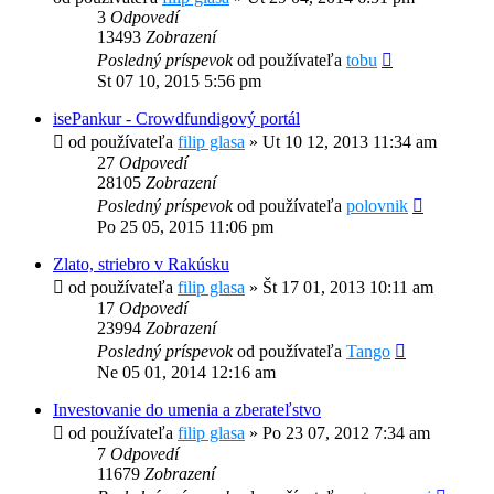
3
Odpovedí
13493
Zobrazení
Posledný príspevok
od používateľa
tobu
St 07 10, 2015 5:56 pm
isePankur - Crowdfundigový portál
od používateľa
filip glasa
»
Ut 10 12, 2013 11:34 am
27
Odpovedí
28105
Zobrazení
Posledný príspevok
od používateľa
polovnik
Po 25 05, 2015 11:06 pm
Zlato, striebro v Rakúsku
od používateľa
filip glasa
»
Št 17 01, 2013 10:11 am
17
Odpovedí
23994
Zobrazení
Posledný príspevok
od používateľa
Tango
Ne 05 01, 2014 12:16 am
Investovanie do umenia a zberateľstvo
od používateľa
filip glasa
»
Po 23 07, 2012 7:34 am
7
Odpovedí
11679
Zobrazení