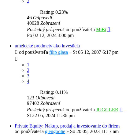
2
Rating: 0.23%
46
Odpovedí
40028
Zobrazení
Posledný príspevok
od používateľa
MiBi
Po 02 12, 2024 3:00 pm
umelecké predmety ako investícia
od používateľa
filip glasa
»
St 05 12, 2007 6:17 pm
1
2
3
4
Rating: 0.11%
123
Odpovedí
97402
Zobrazení
Posledný príspevok
od používateľa
JUGGLER
St 22 05, 2024 11:36 pm
Private Equity: Nakup, predaj a investovanie do firiem
od používateľa
glengoolie
»
So 20 05, 2023 11:17 am