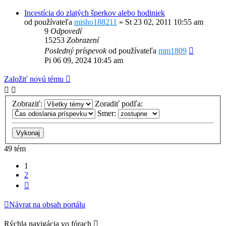
Incestícia do zlatých šperkov alebo hodiniek
od používateľa
misho188211
»
St 23 02, 2011 10:55 am
9
Odpovedí
15253
Zobrazení
Posledný príspevok
od používateľa
mm1809
Pi 06 09, 2024 10:45 am
Založiť novú tému
Zobraziť:
Zoradiť podľa:
Smer:
49 tém
1
2
Ďalšia
Návrat na obsah portálu
Rýchla navigácia vo fórach