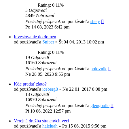
Rating: 0.11%
3
Odpovedí
4849
Zobrazení
Posledný príspevok
od používateľa
shety
Po 14 08, 2023 6:42 pm
Investovanie do domén
od používateľa
Sniper
»
Št 04 04, 2013 10:02 pm
Rating: 0.11%
19
Odpovedí
16160
Zobrazení
Posledný príspevok
od používateľa
polovnik
Ne 28 05, 2023 9:55 pm
Kde predať zlato?
od používateľa
iceberg8
»
Ne 22 01, 2017 8:08 pm
13
Odpovedí
16970
Zobrazení
Posledný príspevok
od používateľa
glengoolie
Pi 10 06, 2022 12:57 pm
Verejná dražba stratených vecí
od používateľa
haleluah
»
Po 15 06, 2015 9:56 pm