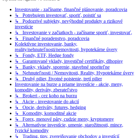
Investovanie - začíname, finančné plánovanie, poradcovia
↳ Potrebujem investovať, sporiť, poistiť sa
↳ Podozrivé subjekty, nevýhodné produkty a rizikové
investície
↳ Investovanie v začiatkoch - začíname sporiť, investovať,
↳ Finančné poradenstvo, poradcovia
Kolektívne investovanie, banky,
reality/nehnuteľnosti/nemovitosti, hypotekárne úvery
↳ Fondy, ETF, Hedge fondy
↳ Garantované vklady, investičné certifikáty, dlhopisy
↳ Banky, vklady, sporenie, stavebné sporiteľne
↳ Nehnuteľnosti / Nemovitosti, Reality, Hypotekárne úvery
↳ Druhý pilier, životné poistenie, tretí pilier
Investovanie na burze a priame investície - akcie, meny,
komodity, deriváty, zberateľstvo
↳ Brokeri - cez koho na burzu
↳ Akcie - investovanie do akcií
↳ Opcie, deriváty, futures, hedging
↳ Komodity, komoditné akcie
↳ Forex, menové páry, cudzie meny, kryptomeny
↳ Alternatívne investície, umenie, starožitnosti, mince,
fyzické komodity
↳ Trading, tipy, zverejňovanie obchodov a investícií