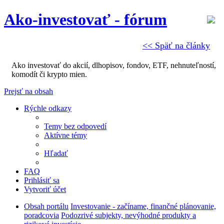
Ako-investovať - fórum
<< Späť na články
Ako investovať do akcií, dlhopisov, fondov, ETF, nehnuteľností,
komodít či krypto mien.
Prejsť na obsah
Rýchle odkazy
Temy bez odpovedí
Aktívne témy
Hľadať
FAQ
Prihlásiť sa
Vytvoriť účet
Obsah portálu
Investovanie - začíname, finančné plánovanie,
poradcovia
Podozrivé subjekty, nevýhodné produkty a