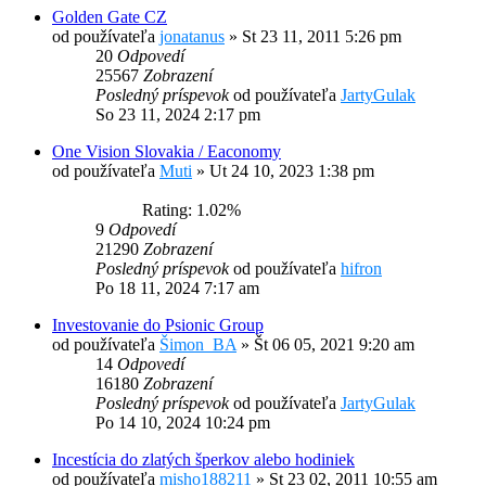
Golden Gate CZ
od používateľa
jonatanus
»
St 23 11, 2011 5:26 pm
20
Odpovedí
25567
Zobrazení
Posledný príspevok
od používateľa
JartyGulak
So 23 11, 2024 2:17 pm
One Vision Slovakia / Eaconomy
od používateľa
Muti
»
Ut 24 10, 2023 1:38 pm
Rating: 1.02%
9
Odpovedí
21290
Zobrazení
Posledný príspevok
od používateľa
hifron
Po 18 11, 2024 7:17 am
Investovanie do Psionic Group
od používateľa
Šimon_BA
»
Št 06 05, 2021 9:20 am
14
Odpovedí
16180
Zobrazení
Posledný príspevok
od používateľa
JartyGulak
Po 14 10, 2024 10:24 pm
Incestícia do zlatých šperkov alebo hodiniek
od používateľa
misho188211
»
St 23 02, 2011 10:55 am