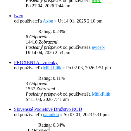
Posledný príspevok
od používateľa
MiBi
Po 27 04, 2026 7:44 am
lwex
od používateľa
Axon
»
Ut 14 01, 2025 2:10 pm
Rating: 0.23%
6
Odpovedí
14410
Zobrazení
Posledný príspevok
od používateľa
aviceN
Ut 14 04, 2026 2:53 pm
PROXENTA - zmenky
od používateľa
MiiikPiiik
»
Po 02 03, 2026 1:51 pm
Rating: 0.11%
3
Odpovedí
1537
Zobrazení
Posledný príspevok
od používateľa
MiiikPiiik
St 11 03, 2026 7:41 am
Slovenské Podielové Družstvo ROD
od používateľa
pannikto
»
So 07 01, 2023 9:31 pm
Rating: 0.34%
10
Odpovedí