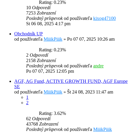
Rating: 0.23%
10
Odpovedí
7253
Zobrazení
Posledný príspevok
od používateľa
kixog47100
St 06 08, 2025 4:17 pm
Obchodník UP
od používateľa
MiiikPiiik
»
Po 07 07, 2025 10:26 am
Rating: 0.23%
2
Odpovedí
2158
Zobrazení
Posledný príspevok
od používateľa
andre
Po 07 07, 2025 12:05 pm
AGF, AG Fund, ACTIVE GROWTH FUND, AGF Europe
SE
od používateľa
MiiikPiiik
»
Št 24 08, 2023 11:47 am
1
2
Rating: 3.62%
62
Odpovedí
43768
Zobrazení
Posledný príspevok
od používateľa
MiiikPiiik