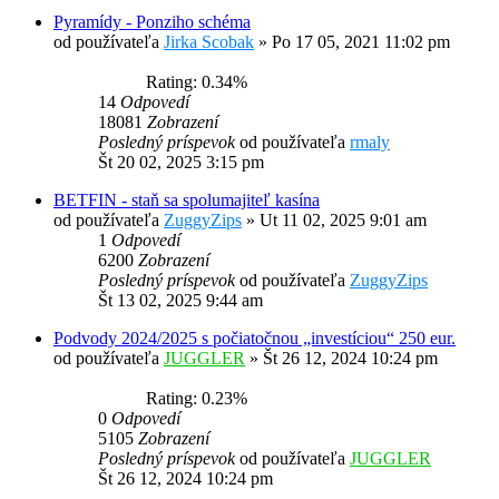
Pyramídy - Ponziho schéma
od používateľa
Jirka Scobak
»
Po 17 05, 2021 11:02 pm
Rating: 0.34%
14
Odpovedí
18081
Zobrazení
Posledný príspevok
od používateľa
rmaly
Št 20 02, 2025 3:15 pm
BETFIN - staň sa spolumajiteľ kasína
od používateľa
ZuggyZips
»
Ut 11 02, 2025 9:01 am
1
Odpovedí
6200
Zobrazení
Posledný príspevok
od používateľa
ZuggyZips
Št 13 02, 2025 9:44 am
Podvody 2024/2025 s počiatočnou „investíciou“ 250 eur.
od používateľa
JUGGLER
»
Št 26 12, 2024 10:24 pm
Rating: 0.23%
0
Odpovedí
5105
Zobrazení
Posledný príspevok
od používateľa
JUGGLER
Št 26 12, 2024 10:24 pm