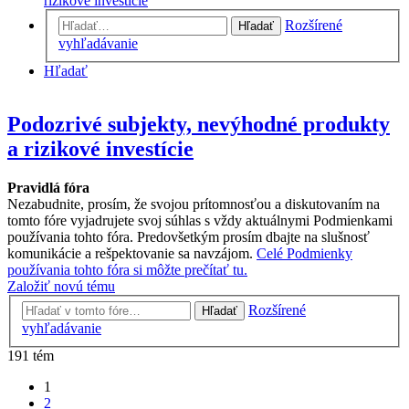
rizikové investície
Rozšírené
Hľadať
vyhľadávanie
Hľadať
Podozrivé subjekty, nevýhodné produkty
a rizikové investície
Pravidlá fóra
Nezabudnite, prosím, že svojou prítomnosťou a diskutovaním na
tomto fóre vyjadrujete svoj súhlas s vždy aktuálnymi Podmienkami
používania tohto fóra. Predovšetkým prosím dbajte na slušnosť
komunikácie a rešpektovanie sa navzájom.
Celé Podmienky
používania tohto fóra si môžte prečítať tu.
Založiť novú tému
Rozšírené
Hľadať
vyhľadávanie
191 tém
1
2