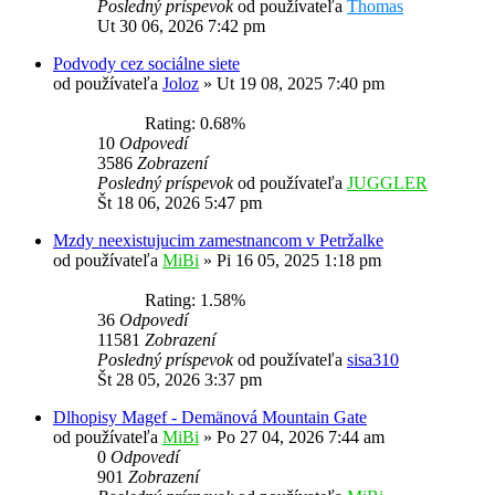
Posledný príspevok
od používateľa
Thomas
Ut 30 06, 2026 7:42 pm
Podvody cez sociálne siete
od používateľa
Joloz
»
Ut 19 08, 2025 7:40 pm
Rating: 0.68%
10
Odpovedí
3586
Zobrazení
Posledný príspevok
od používateľa
JUGGLER
Št 18 06, 2026 5:47 pm
Mzdy neexistujucim zamestnancom v Petržalke
od používateľa
MiBi
»
Pi 16 05, 2025 1:18 pm
Rating: 1.58%
36
Odpovedí
11581
Zobrazení
Posledný príspevok
od používateľa
sisa310
Št 28 05, 2026 3:37 pm
Dlhopisy Magef - Demänová Mountain Gate
od používateľa
MiBi
»
Po 27 04, 2026 7:44 am
0
Odpovedí
901
Zobrazení