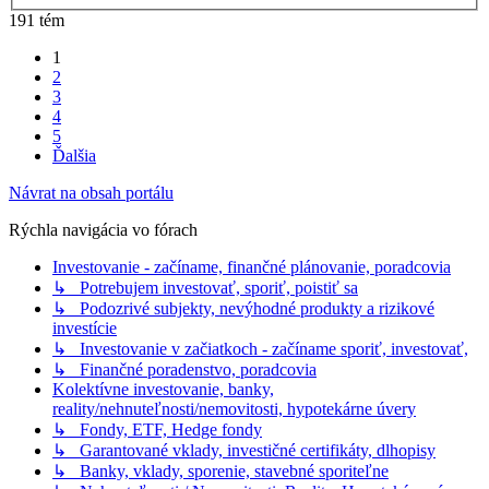
191 tém
1
2
3
4
5
Ďalšia
Návrat na obsah portálu
Rýchla navigácia vo fórach
Investovanie - začíname, finančné plánovanie, poradcovia
↳ Potrebujem investovať, sporiť, poistiť sa
↳ Podozrivé subjekty, nevýhodné produkty a rizikové
investície
↳ Investovanie v začiatkoch - začíname sporiť, investovať,
↳ Finančné poradenstvo, poradcovia
Kolektívne investovanie, banky,
reality/nehnuteľnosti/nemovitosti, hypotekárne úvery
↳ Fondy, ETF, Hedge fondy
↳ Garantované vklady, investičné certifikáty, dlhopisy
↳ Banky, vklady, sporenie, stavebné sporiteľne