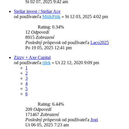
St 02 07, 2025 9:42 am
Stellar invest / Stellar Ace
od používateľa
MiiikPiiik
»
St 12 03, 2025 4:02 pm
Rating: 0.34%
12
Odpovedí
8915
Zobrazení
Posledný príspevok
od používateľa
Laco2025
Po 19 05, 2025 12:41 pm
Zizzy + Axe Capital
od používateľa
rifek
»
Ut 22 12, 2020 9:09 pm
1
2
3
4
5
6
Rating: 6.44%
209
Odpovedí
171467
Zobrazení
Posledný príspevok
od používateľa
Jogi
Ut 06 05, 2025 7:23 am