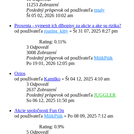
11253
Zobrazení
Posledný príspevok
od používateľa
rmaly
Št 05 02, 2026 10:02 am
Proxenta - vymenit ich dlhopisy za akcie a ake su rizika?
od používateľa
roaring_kitty
»
Št 31 07, 2025 8:27 pm
Rating: 0.11%
3
Odpovedí
3008
Zobrazení
Posledný príspevok
od používateľa
MiiikPiiik
Po 19 01, 2026 12:05 pm
Ozios
od používateľa
Kamilko
»
Št 04 12, 2025 4:10 am
3
Odpovedí
2637
Zobrazení
Posledný príspevok
od používateľa
JUGGLER
So 06 12, 2025 11:50 pm
Akcie spoločnosti Fun On
od používateľa
MiiikPiiik
»
Po 08 09, 2025 7:12 am
Rating: 0.9%
5
Odpovedí