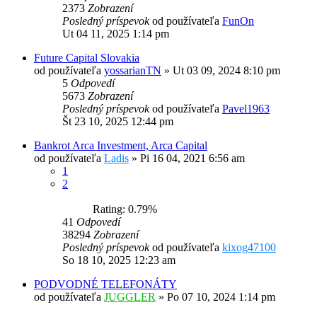
2373
Zobrazení
Posledný príspevok
od používateľa
FunOn
Ut 04 11, 2025 1:14 pm
Future Capital Slovakia
od používateľa
yossarianTN
»
Ut 03 09, 2024 8:10 pm
5
Odpovedí
5673
Zobrazení
Posledný príspevok
od používateľa
Pavel1963
Št 23 10, 2025 12:44 pm
Bankrot Arca Investment, Arca Capital
od používateľa
Ladis
»
Pi 16 04, 2021 6:56 am
1
2
Rating: 0.79%
41
Odpovedí
38294
Zobrazení
Posledný príspevok
od používateľa
kixog47100
So 18 10, 2025 12:23 am
PODVODNÉ TELEFONÁTY
od používateľa
JUGGLER
»
Po 07 10, 2024 1:14 pm