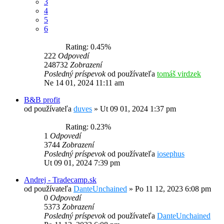
3
4
5
6
Rating: 0.45%
222
Odpovedí
248732
Zobrazení
Posledný príspevok
od používateľa
tomáš virdzek
Ne 14 01, 2024 11:11 am
B&B profit
od používateľa
duves
»
Ut 09 01, 2024 1:37 pm
Rating: 0.23%
1
Odpovedí
3744
Zobrazení
Posledný príspevok
od používateľa
iosephus
Ut 09 01, 2024 7:39 pm
Andrej - Tradecamp.sk
od používateľa
DanteUnchained
»
Po 11 12, 2023 6:08 pm
0
Odpovedí
5373
Zobrazení
Posledný príspevok
od používateľa
DanteUnchained