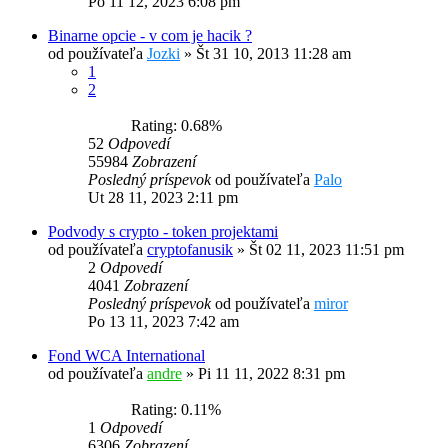
Po 11 12, 2023 6:08 pm
Binarne opcie - v com je hacik ?
od používateľa
Jozki
»
Št 31 10, 2013 11:28 am
1
2
Rating: 0.68%
52
Odpovedí
55984
Zobrazení
Posledný príspevok
od používateľa
Palo
Ut 28 11, 2023 2:11 pm
Podvody s crypto - token projektami
od používateľa
cryptofanusik
»
Št 02 11, 2023 11:51 pm
2
Odpovedí
4041
Zobrazení
Posledný príspevok
od používateľa
miror
Po 13 11, 2023 7:42 am
Fond WCA International
od používateľa
andre
»
Pi 11 11, 2022 8:31 pm
Rating: 0.11%
1
Odpovedí
6306
Zobrazení