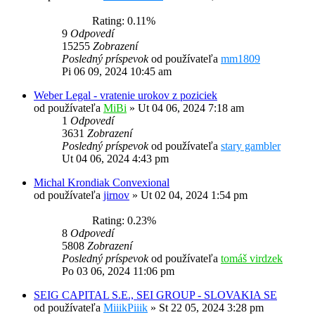
Rating: 0.11%
9
Odpovedí
15255
Zobrazení
Posledný príspevok
od používateľa
mm1809
Pi 06 09, 2024 10:45 am
Weber Legal - vratenie urokov z poziciek
od používateľa
MiBi
»
Ut 04 06, 2024 7:18 am
1
Odpovedí
3631
Zobrazení
Posledný príspevok
od používateľa
stary gambler
Ut 04 06, 2024 4:43 pm
Michal Krondiak Convexional
od používateľa
jirnov
»
Ut 02 04, 2024 1:54 pm
Rating: 0.23%
8
Odpovedí
5808
Zobrazení
Posledný príspevok
od používateľa
tomáš virdzek
Po 03 06, 2024 11:06 pm
SEIG CAPITAL S.E., SEI GROUP - SLOVAKIA SE
od používateľa
MiiikPiiik
»
St 22 05, 2024 3:28 pm