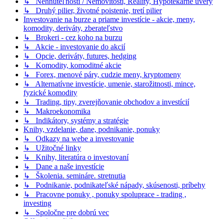
↳ Nehnuteľnosti / Nemovitosti, Reality, Hypotekárne úvery
↳ Druhý pilier, životné poistenie, tretí pilier
Investovanie na burze a priame investície - akcie, meny,
komodity, deriváty, zberateľstvo
↳ Brokeri - cez koho na burzu
↳ Akcie - investovanie do akcií
↳ Opcie, deriváty, futures, hedging
↳ Komodity, komoditné akcie
↳ Forex, menové páry, cudzie meny, kryptomeny
↳ Alternatívne investície, umenie, starožitnosti, mince,
fyzické komodity
↳ Trading, tipy, zverejňovanie obchodov a investícií
↳ Makroekonomika
↳ Indikátory, systémy a stratégie
Knihy, vzdelanie, dane, podnikanie, ponuky
↳ Odkazy na webe a investovanie
↳ Užitočné linky
↳ Knihy, literatúra o investovaní
↳ Dane a naše investície
↳ Školenia. semináre. stretnutia
↳ Podnikanie, podnikateľské nápady, skúsenosti, príbehy
↳ Pracovne ponuky , ponuky spoluprace - trading ,
investing
↳ Spoločne pre dobrú vec