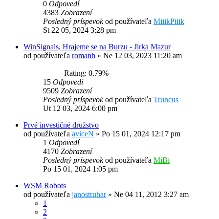
0
Odpovedí
4383
Zobrazení
Posledný príspevok
od používateľa
MiiikPiiik
St 22 05, 2024 3:28 pm
WinSignals, Hrajeme se na Burzu - Jirka Mazur
od používateľa
romanh
»
Ne 12 03, 2023 11:20 am
Rating: 0.79%
15
Odpovedí
9509
Zobrazení
Posledný príspevok
od používateľa
Truncus
Ut 12 03, 2024 6:00 pm
Prvé investičné družstvo
od používateľa
aviceN
»
Po 15 01, 2024 12:17 pm
1
Odpovedí
4170
Zobrazení
Posledný príspevok
od používateľa
MiBi
Po 15 01, 2024 1:05 pm
WSM Robots
od používateľa
janostruhar
»
Ne 04 11, 2012 3:27 am
1
2