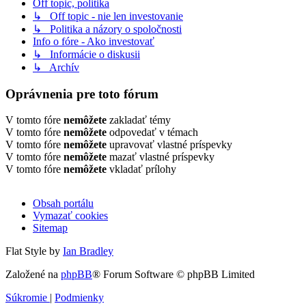
Off topic, politika
↳ Off topic - nie len investovanie
↳ Politika a názory o spoločnosti
Info o fóre - Ako investovať
↳ Informácie o diskusii
↳ Archív
Oprávnenia pre toto fórum
V tomto fóre
nemôžete
zakladať témy
V tomto fóre
nemôžete
odpovedať v témach
V tomto fóre
nemôžete
upravovať vlastné príspevky
V tomto fóre
nemôžete
mazať vlastné príspevky
V tomto fóre
nemôžete
vkladať prílohy
Obsah portálu
Vymazať cookies
Sitemap
Flat Style by
Ian Bradley
Založené na
phpBB
® Forum Software © phpBB Limited
Súkromie
|
Podmienky